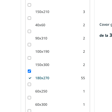
150x210
3
Covor 
40x60
2
3
de la
90x310
2
100x190
2
150x300
2
180x270
55
60x250
1
60x300
1