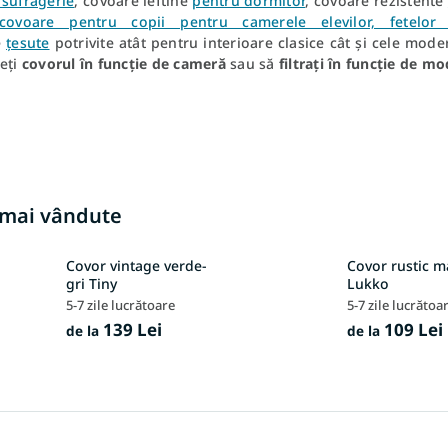
 sufragerie
, covoare ieftine
pentru dormitor
, covoare
rezistente
covoare pentru copii pentru camerele elevilor, fetelor ș
e
țesute
potrivite atât pentru interioare clasice cât și cele mo
geți
covorul în funcție de cameră
sau să
filtrați în funcție de m
 mai vândute
Covor vintage verde-
Covor rustic m
gri Tiny
Lukko
5-7 zile lucrătoare
5-7 zile lucrătoa
139 Lei
109 Lei
de la
de la