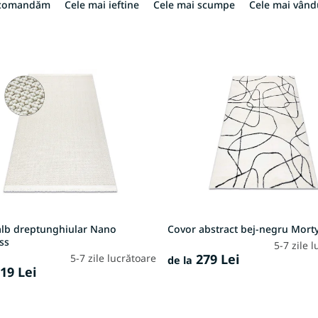
ecomandăm
Cele mai ieftine
Cele mai scumpe
Cele mai vând
alb dreptunghiular Nano
Covor abstract bej-negru Morty
ss
5-7 zile 
279 Lei
5-7 zile lucrătoare
de la
19 Lei