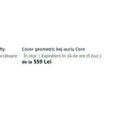
fty
Covor geometric bej-auriu Core
lucrătoare
În stoc | Expediem în 24 de ore
(5 buc.)
559 Lei
de la