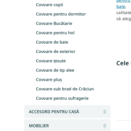
pentru
l
Covoare copii
baie
,
ă
calitat
Covoare pentru dormitor
să ale
Covoare Bucătarie
Covoare pentru hol
Covoare de baie
Covoare de exterior
Covoare țesute
Cele
Covoare de tip alee
Covoare pluș
Covoare sub brad de Crăciun
Covoare pentru sufragerie
ACCESORII PENTRU CASĂ
S
MOBILIER