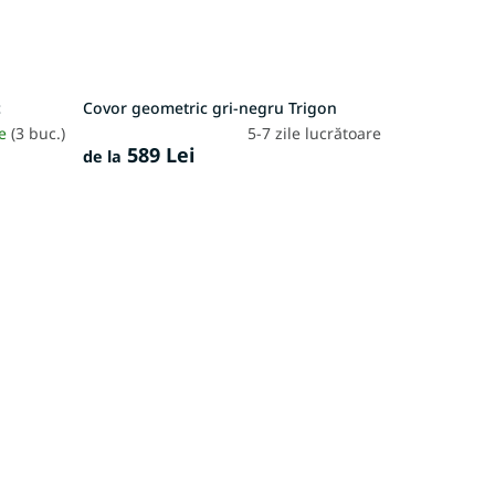
c
Covor geometric gri-negru Trigon
re
(3 buc.)
5-7 zile lucrătoare
589 Lei
de la