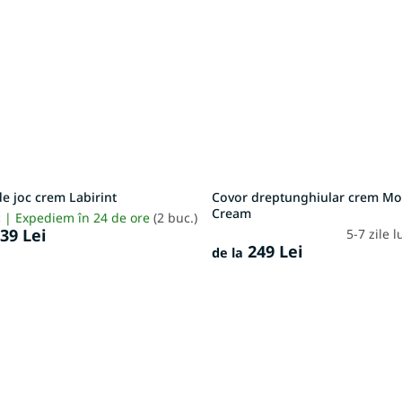
e joc crem Labirint
Covor dreptunghiular crem M
Cream
c | Expediem în 24 de ore
(2 buc.)
39 Lei
5-7 zile 
249 Lei
de la