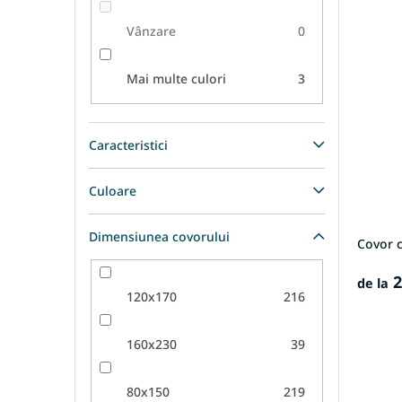
Vânzare
0
Mai multe culori
3
Caracteristici
Culoare
Dimensiunea covorului
Covor 
2
de la
120x170
216
160x230
39
80x150
219