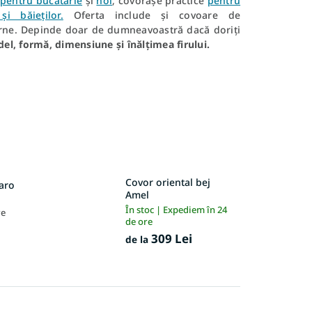
pentru bucătărie
și
hol
, covorașe practice
pentru
i băieților.
Oferta include și covoare de
derne. Depinde doar de dumneavoastră dacă doriți
odel, formă, dimensiune și înălțimea firului.
Covor oriental bej
aro
Amel
În stoc | Expediem în 24
re
de ore
309 Lei
de la