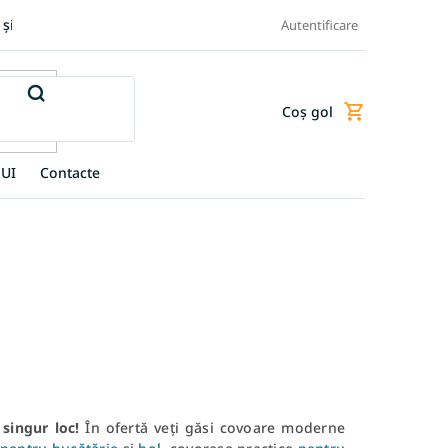
 și retur produse
Transportul și plata
Termeni și condiții
Autentificare
Coş gol
Coş
de
cumpărături
UI
Contacte
singur loc!
În ofertă veți găsi covoare moderne