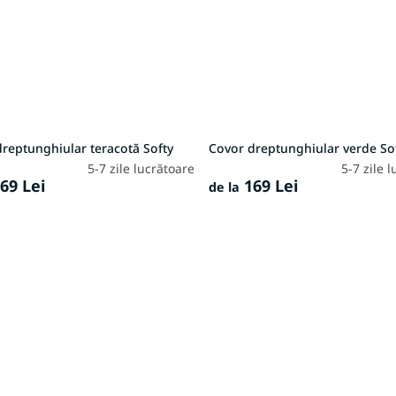
reptunghiular teracotă Softy
Covor dreptunghiular verde So
5-7 zile lucrătoare
5-7 zile 
69 Lei
169 Lei
de la