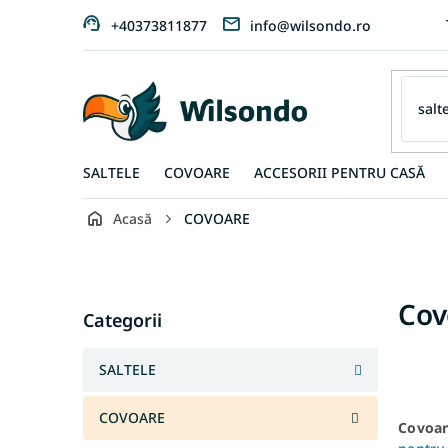
Treci
+40373811877
info@wilsondo.ro
la
conținut
SALTELE
COVOARE
ACCESORII PENTRU CASĂ
Acasă
COVOARE
B
a
r
Sari
Cov
ă
Categorii
peste
l
categorii
a
SALTELE
t
e
COVOARE
r
Covoar
a