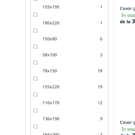
155x195
1
Covor g
În sto
3
de la
180x220
1
150x80
6
58x100
3
78x150
18
155x220
19
116x170
12
136x190
9
Covor g
În sto
194x290
3