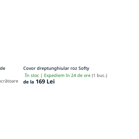
ode
Covor dreptunghiular roz Softy
În stoc | Expediem în 24 de ore
(1 buc.)
169 Lei
lucrătoare
de la