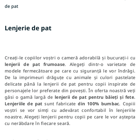
de pat
Lenjerie de pat
Creați-le copiilor voștri o cameră adorabilă și bucurați-i cu
lenjerii de pat frumoase
. Alegeți dintr-o varietate de
modele fermecătoare pe care cu siguranță le vor îndrăgi.
De la imprimeuri drăguțe cu animale și culori pastelate
delicate până la lenjerii de pat pentru copii inspirate de
personajele lor preferate din povești. În oferta noastră veți
găsi o gamă largă de
lenjerii de pat pentru băieți și fete
.
Lenjeriile de pat
sunt fabricate
din 100% bumbac
. Copiii
voștri se vor simți cu adevărat confortabil în lenjeriile
noastre. Alegeți lenjerii pentru copii pe care le vor aștepta
cu nerăbdare în fiecare seară.