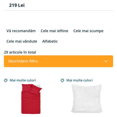
219 Lei
S
e
Vă recomandăm
Cele mai ieftine
Cele mai scumpe
l
e
Cele mai vândute
Alfabetic
c
t
29
articole în total
a
Deschidere filtru
r
e
L
a
i
Mai multe culori
Mai multe culori
p
s
r
t
o
ă
d
p
u
r
s
o
u