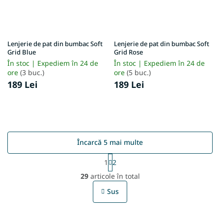
Lenjerie de pat din bumbac Soft
Lenjerie de pat din bumbac Soft
Grid Blue
Grid Rose
În stoc | Expediem în 24 de
În stoc | Expediem în 24 de
ore
(3 buc.)
ore
(5 buc.)
189 Lei
189 Lei
Încarcă 5 mai multe
P
1
2
a
C
g
29
articole în total
o
i
n
n
Sus
t
a
r
r
e
o