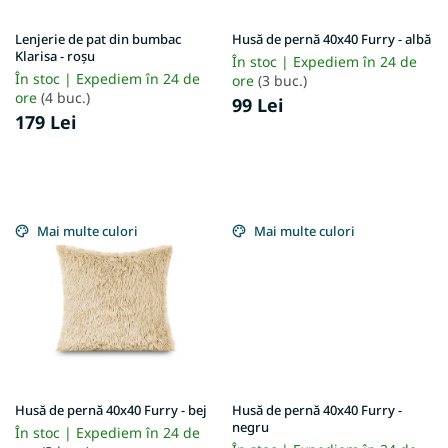
d
l
u
u
Lenjerie de pat din bumbac
Husă de pernă 40x40 Furry - albă
s
Klarisa - roșu
i
În stoc | Expediem în 24 de
e
În stoc | Expediem în 24 de
ore
(3 buc.)
ore
(4 buc.)
99 Lei
179 Lei
Mai multe culori
Mai multe culori
Husă de pernă 40x40 Furry - bej
Husă de pernă 40x40 Furry -
negru
În stoc | Expediem în 24 de