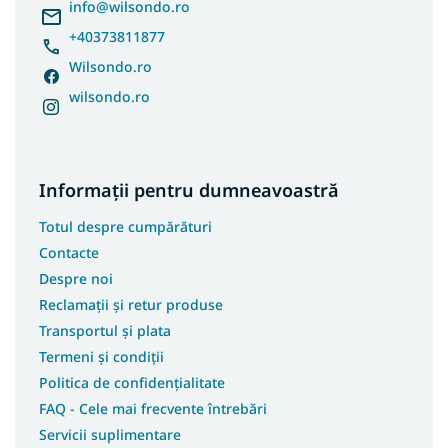
l
info
@
wilsondo.ro
+40373811877
Wilsondo.ro
wilsondo.ro
Informații pentru dumneavoastră
Totul despre cumpărături
Contacte
Despre noi
Reclamații și retur produse
Transportul și plata
Termeni și condiții
Politica de confidențialitate
FAQ - Cele mai frecvente întrebări
Servicii suplimentare