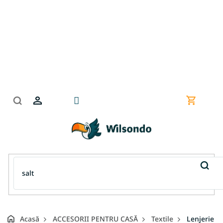
Treci
la
conținut
Coş
de
cumpără
Acasă
ACCESORII PENTRU CASĂ
Textile
Lenjerie