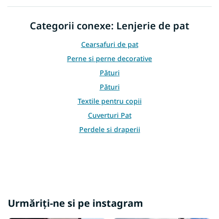
l
u
Categorii conexe: Lenjerie de pat
l
l
i
Cearşafuri de pat
s
Perne si perne decorative
t
ă
Pături
r
Pături
i
l
Textile pentru copii
o
Cuverturi Pat
r
Perdele si draperii
Urmăriți-ne si pe instagram