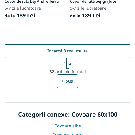
Covor de iută bej André Terra
Covor de iută bej-gri Jute
5-7 zile lucrătoare
5-7 zile lucrătoare
189 Lei
189 Lei
de la
de la
Încarcă 8 mai multe
P
1
2
a
C
g
32
articole în total
o
i
n
n
Sus
t
a
r
r
e
o
l
u
Categorii conexe: Covoare 60x100
l
l
i
Covoare albe
s
Covoare negre