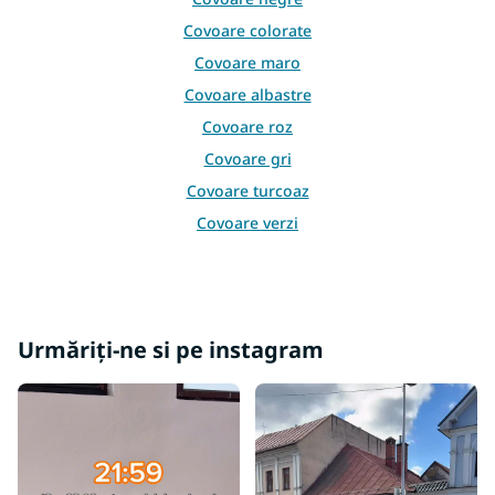
t
ă
Covoare colorate
r
Covoare maro
i
l
Covoare albastre
o
Covoare roz
r
Covoare gri
Covoare turcoaz
Covoare verzi
Covoare galbene
Covoare burgundy
Covoare bej
Urmăriți-ne si pe instagram
Covoare crem
Covoare mov
Covoare portocalii
Covoare 60x120
Covoare 80x150