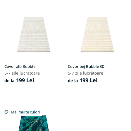
L
i
s
t
ă
p
r
o
d
u
Covor alb Bubble
Covor bej Bubble 3D
s
5-7 zile lucrătoare
5-7 zile lucrătoare
e
199 Lei
199 Lei
de la
de la
Mai multe culori