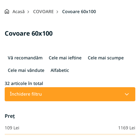
Acasă
COVOARE
Covoare 60x100
Covoare 60x100
S
e
Vă recomandăm
Cele mai ieftine
Cele mai scumpe
l
e
Cele mai vândute
Alfabetic
c
t
32
articole în total
a
Închidere filtru
r
e
a
Preţ
p
r
109
Lei
1169
Lei
o
d