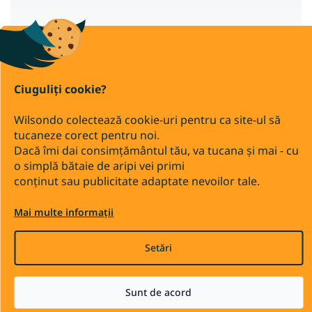
Covoare 90x310
Covoare 100x190
Covoare 150x300
Drepturi de autor 2026
Covoare 200x400
Wilsondo.ro
Covoare 160x210
. Toate drepturile rezervate.
Ciuguliți cookie?
Editați setările cookie-urilor
Covoare colorate
Wilsondo colectează cookie-uri pentru ca site-ul să
Transfer bancar
Ramburs
tucaneze corect pentru noi.
Dacă îmi dai consimțământul tău, va tucana și mai - cu
o simplă bătaie de aripi vei primi
Creat de Shoptet Premium
conținut sau publicitate adaptate nevoilor tale.
Mai multe informații
Setări
Sunt de acord