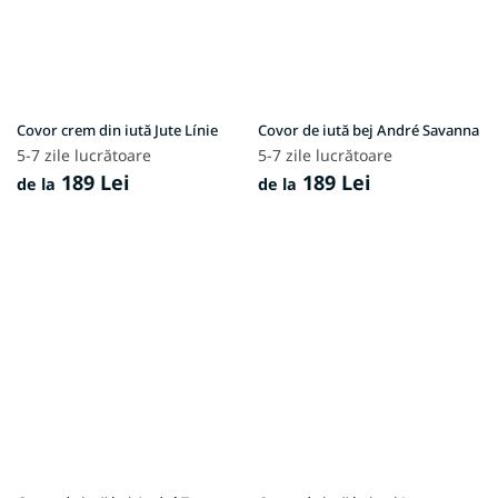
Covor crem din iută Jute Línie
Covor de iută bej André Savanna
5-7 zile lucrătoare
5-7 zile lucrătoare
189 Lei
189 Lei
de la
de la