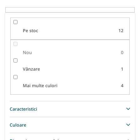
u
s
u
l
Pe stoc
12
u
i
Nou
0
Vânzare
1
Mai multe culori
4
Caracteristici
Culoare