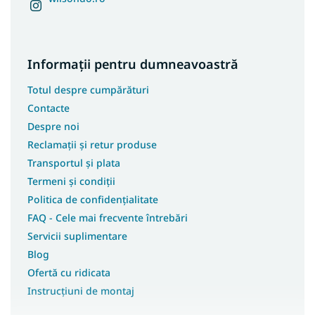
Covoare 100x300
Covoare 100x400
Covoare 180x250
Informații pentru dumneavoastră
Covoare 250x350
Totul despre cumpărături
Covoare 133x190
Contacte
Covoare 180x200
Despre noi
Covoare 200x200
Reclamații și retur produse
Covoare 133x195
Transportul și plata
Covoare 240x340
Termeni și condiții
Covoare 400x400
Politica de confidențialitate
Covoare 120x90
FAQ - Cele mai frecvente întrebări
Servicii suplimentare
Covoare 120x100
Blog
Covoare 133x133
Ofertă cu ridicata
Covoare 150x210
Instrucțiuni de montaj
Covoare 40x60