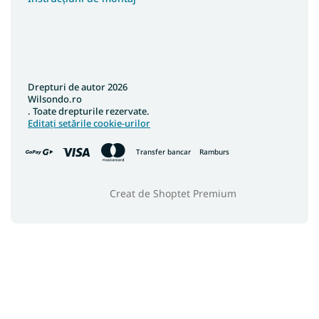
Covoare 250x350
Covoare 133x190
Covoare 180x200
Covoare 200x200
Drepturi de autor 2026
Covoare 133x195
Wilsondo.ro
. Toate drepturile rezervate.
Covoare 240x340
Editați setările cookie-urilor
Covoare 400x400
Transfer bancar
Ramburs
Covoare 120x90
Covoare 120x100
Creat de Shoptet Premium
Covoare 133x133
Covoare 150x210
Covoare 40x60
Covoare 90x310
Covoare 100x190
Covoare 150x300