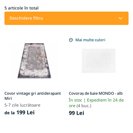
c
t
5
articole în total
a
Deschidere filtru
r
e
L
a
i
Mai multe culori
p
s
r
t
o
ă
d
p
u
r
s
o
u
d
l
u
u
Covor vintage gri antiderapant
Covoraș de baie MONDO - alb
s
Miri
i
În stoc | Expediem în 24 de
e
5-7 zile lucrătoare
ore
(4 buc.)
199 Lei
99 Lei
de la