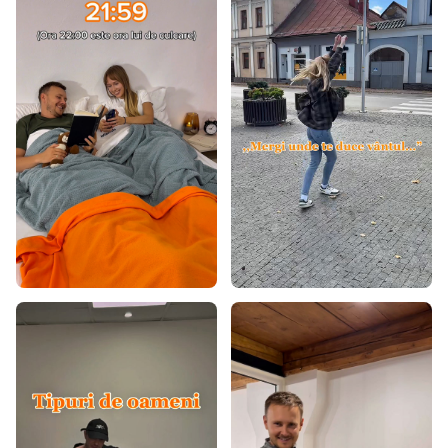
Covoare roz
Covoare gri
Covoare turcoaz
Covoare verzi
Covoare galbene
Covoare burgundy
Covoare bej
Covoare crem
Covoare mov
Covoare portocalii
Covoare 60x100
Covoare 60x120
Covoare 80x150
Covoare 80x200
Covoare 80x300
Covoare 90x200