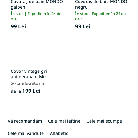
Covoraș de baie MONDO -
Covoraș de baie MONDO -
galben
negru
În stoc | Expediem în 24 de
În stoc | Expediem în 24 de
ore
ore
99 Lei
99 Lei
Covor vintage gri
antiderapant Miri
5-7 zile lucrătoare
199 Lei
de la
S
e
Vă recomandăm
Cele mai ieftine
Cele mai scumpe
l
e
Cele mai vândute
Alfabetic