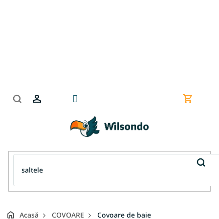
Treci
la
conținut
Coş
de
cumpără
Acasă
COVOARE
Covoare de baie