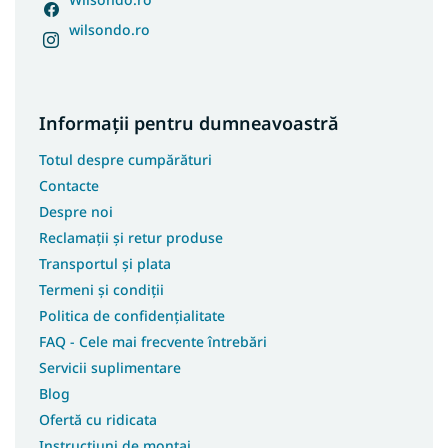
Covoare 240x330
wilsondo.ro
Covoare300x400
Covoare 400x500
Covoare 60x110
Informații pentru dumneavoastră
Covoare 70x150
Covoare 70x200
Totul despre cumpărături
Covoare 70x250
Contacte
Covoare 70x300
Despre noi
Reclamații și retur produse
Covoare 70x400
Transportul și plata
Covoare 80x250
Termeni și condiții
Covoare 80x400
Politica de confidențialitate
Covoare 100x150
FAQ - Cele mai frecvente întrebări
Covoare 100x250
Servicii suplimentare
Covoare 100x300
Blog
Covoare 100x400
Ofertă cu ridicata
Covoare 180x250
Instrucțiuni de montaj