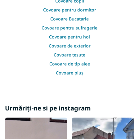
Covoare copii
u
l
Covoare pentru dormitor
l
Covoare Bucatarie
i
s
Covoare pentru sufragerie
t
Covoare pentru hol
ă
r
Covoare de exterior
i
l
Covoare țesute
o
Covoare de tip alee
r
Covoare pluș
Covoare sub brad de Crăciun
Covoare albe
Covoare negre
Urmăriți-ne si pe instagram
Covoare colorate
Covoare maro
Covoare albastre