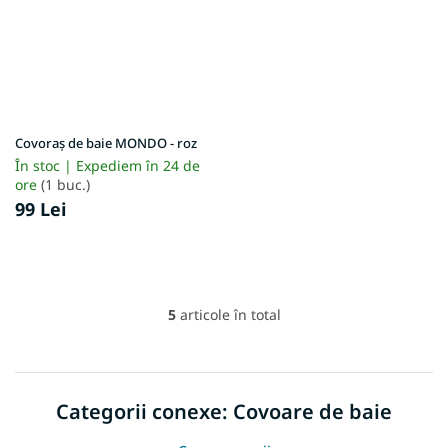
Covoraș de baie MONDO - roz
În stoc | Expediem în 24 de
ore
(1 buc.)
99 Lei
5
articole în total
C
o
n
t
r
Categorii conexe: Covoare de baie
o
l