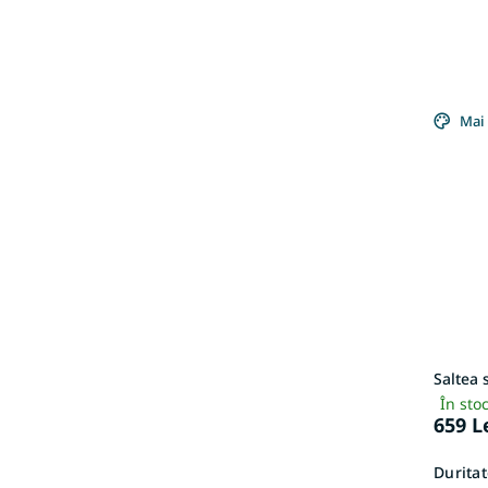
Mai 
Saltea 
În sto
659 L
Duritat