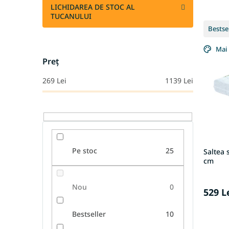
LICHIDAREA DE STOC AL
e
TUCANULUI
L
c
Bestse
i
t
s
a
Mai 
t
r
Preţ
ă
e
p
a
269
Lei
1139
Lei
r
p
o
r
d
o
u
d
s
u
e
s
Pe stoc
25
Saltea
u
cm
l
u
Nou
0
i
529 L
Bestseller
10