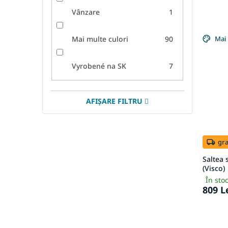
Vânzare
1
Mai multe culori
90
Mai 
Vyrobené na SK
7
AFIŞARE FILTRU
gra
Saltea 
(Visco)
În sto
809 L