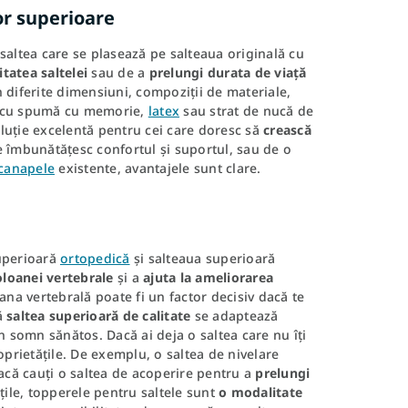
lor superioare
e saltea care se plasează pe salteaua originală cu
tatea saltelei
sau de a
prelungi durata de viață
 diferite dimensiuni, compoziții de materiale,
ră cu spumă cu memorie,
latex
sau strat de nucă de
oluție excelentă pentru cei care doresc să
crească
e îmbunătățesc confortul și suportul, sau de o
canapele
existente, avantajele sunt clare.
superioară
ortopedică
și salteaua superioară
loanei vertebrale
și a
ajuta la ameliorarea
ana vertebrală poate fi un factor decisiv dacă te
ă
saltea superioară de calitate
se adaptează
n somn sănătos. Dacă ai deja o saltea care nu îți
roprietățile. De exemplu, o saltea de nivelare
acă cauți o saltea de acoperire pentru a
prelungi
țile, topperele pentru saltele sunt
o modalitate