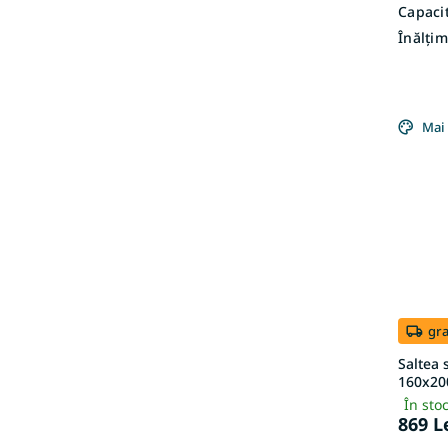
Capacit
Înălțim
Mai 
gra
Saltea 
160x20
În sto
869 L