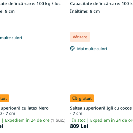
ate de încărcare:
100 kg / loc
Capacitate de încărcare:
100 k
e:
8 cm
Înălțime:
8 cm
Vânzare
multe culori
Mai multe culori
tuit
gratuit
superioară cu latex Nero
Saltea superioară Igli cu coco
0 - 7 cm
- 7 cm
c | Expediem în 24 de ore
(1 buc.)
În stoc | Expediem în 24 de o
ei
809 Lei