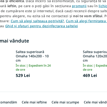
ilă și eficientă
. Dacă încerci să economisești, cu siguranță te va
oară
ieftin
, pe care o poți găsi în secțiunea
promoții
sau în
lichi
 de cumpărare este și internetul, dacă cauți recenzii despre salt
 pentru alegere, nu ezita să ne contactezi și
noi te vom sfătui
. 
ătoare:
Cum să alegi salteaua potrivită?
,
Cum să alegi fermitatea 
au
Ghid și sfaturi pentru dezinfectarea saltelei
 mai vândute
Saltea superioară
Saltea superio
Omaha 140x200 - 10
Omaha 120x200
cm
cm
În stoc | Expediem în 24
În stoc | Expedi
de ore
de ore
529 Lei
469 Lei
ecomandăm
Cele mai ieftine
Cele mai scumpe
Cele mai vând