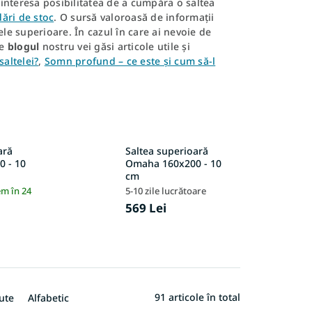
 interesa posibilitatea de a cumpăra o saltea
dări de stoc
. O sursă valoroasă de informații
ele superioare. În cazul în care ai nevoie de
Pe
blogul
nostru vei găsi articole utile și
saltelei?
,
Somn profund – ce este și cum să-l
ară
Saltea superioară
 - 10
Omaha 160x200 - 10
cm
em în 24
5-10 zile lucrătoare
569 Lei
91
articole în total
ute
Alfabetic