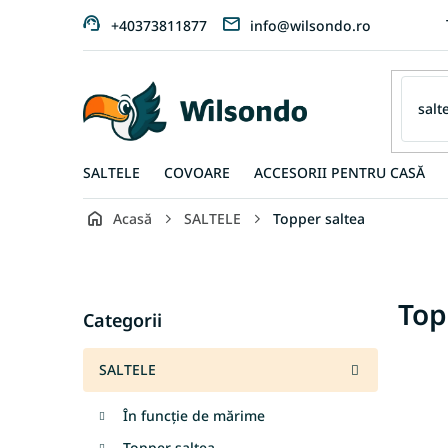
Treci
+40373811877
info@wilsondo.ro
la
conținut
SALTELE
COVOARE
ACCESORII PENTRU CASĂ
Acasă
SALTELE
Topper saltea
B
a
r
Sari
Top
ă
Categorii
peste
l
categorii
a
SALTELE
t
e
În funcție de mărime
r
a
Topper saltea