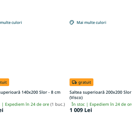
multe culori
Mai multe culori
tuit
gratuit
superioară 140x200 Slor - 8 cm
Saltea superioară 200x200 Slor
(Visco)
c | Expediem în 24 de ore
(1 buc.)
În stoc | Expediem în 24 de o
ei
1 009 Lei