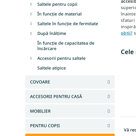
accesib
Saltele pentru copii
superi
În funcție de material
înainte
sfaturi
Saltele în funcție de fermitate
inspir
obții?
s
După înălțime
În funcție de capacitatea de
încărcare
Cele
Accesorii pentru saltele
Saltele atipice
COVOARE
ACCESORII PENTRU CASĂ
MOBILIER
S
PENTRU COPII
e
Vă r
l