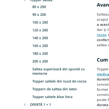
l
Avant
80 x 200
ă
Saltea
90 x 200
scopul
100 x 200
a acest
dar și 
120 x 200
cocos
s
140 x 200
confor
saltea
160 x 200
180 x 200
Cum 
200 x 200
Saltea superioară din spumă cu
Topper
memorie
medica
dureril
Topper saltele din nucă de cocos
concent
Toppers de saltea din latex
formei 
convin
Topper saltele Aloe Vera
poate f
OFERTĂ 1 + 1
durata 