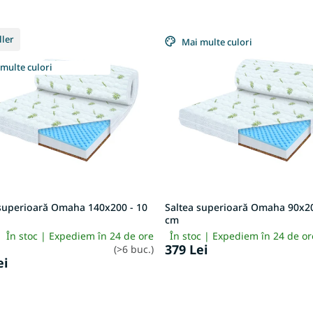
ller
Mai multe culori
multe culori
 superioară Omaha 140x200 - 10
Saltea superioară Omaha 90x20
cm
În stoc | Expediem în 24 de ore
În stoc | Expediem în 24 de o
379 Lei
(>6 buc.)
ei