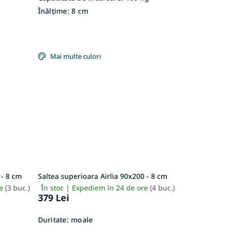
Înălțime:
8 cm
Mai multe culori
 - 8 cm
Saltea superioara Airlia 90x200 - 8 cm
re
(3 buc.)
În stoc | Expediem în 24 de ore
(4 buc.)
379 Lei
Duritate:
moale