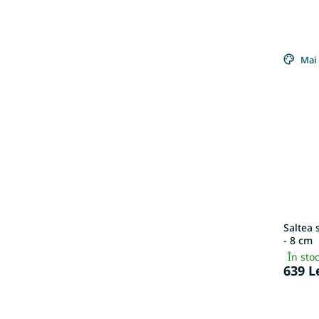
Mai 
Saltea
- 8 cm
În sto
639 L