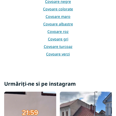
Covoare negre
t
ă
Covoare colorate
r
Covoare maro
i
l
Covoare albastre
o
Covoare roz
r
Covoare gri
Covoare turcoaz
Covoare verzi
Covoare galbene
Covoare burgundy
Covoare bej
Urmăriți-ne si pe instagram
Covoare crem
Covoare mov
Covoare portocalii
Covoare 60x100
Covoare 60x120