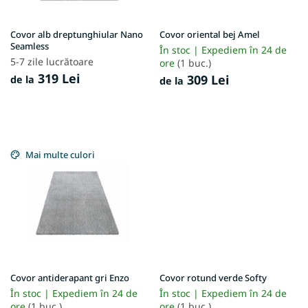
o
d
u
Covor alb dreptunghiular Nano
Covor oriental bej Amel
s
Seamless
În stoc | Expediem în 24 de
e
5-7 zile lucrătoare
ore
(1 buc.)
319 Lei
309 Lei
de la
de la
Mai multe culori
Covor antiderapant gri Enzo
Covor rotund verde Softy
În stoc | Expediem în 24 de
În stoc | Expediem în 24 de
ore
(1 buc.)
ore
(1 buc.)