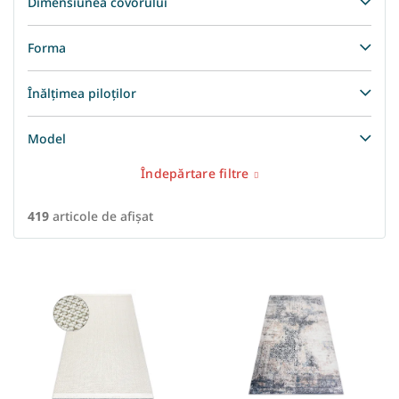
Dimensiunea covorului
Forma
Înălțimea piloților
Model
Îndepărtare filtre
419
articole de afişat
L
i
s
t
ă
p
r