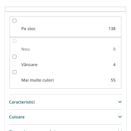
u
s
u
l
Pe stoc
138
u
i
Nou
0
Vânzare
4
Mai multe culori
55
Caracteristici
Culoare