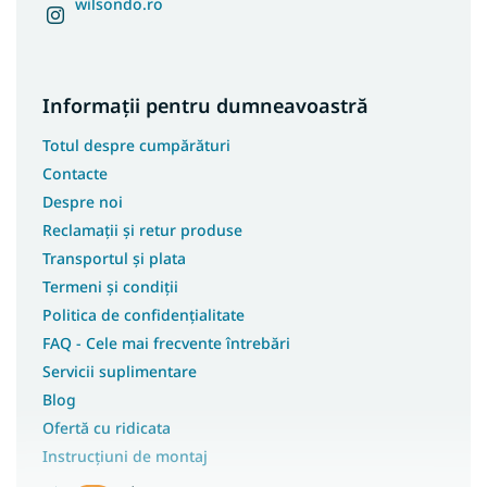
wilsondo.ro
Covoare 100x250
Covoare 100x300
Covoare 100x400
Informații pentru dumneavoastră
Covoare 180x250
Totul despre cumpărături
Covoare 250x350
Contacte
Covoare 133x190
Despre noi
Covoare 180x200
Reclamații și retur produse
Covoare 200x200
Transportul și plata
Covoare 133x195
Termeni și condiții
Covoare 240x340
Politica de confidențialitate
Covoare 400x400
FAQ - Cele mai frecvente întrebări
Servicii suplimentare
Covoare 120x90
Blog
Covoare 120x100
Ofertă cu ridicata
Covoare 133x133
Instrucțiuni de montaj
Covoare 150x210