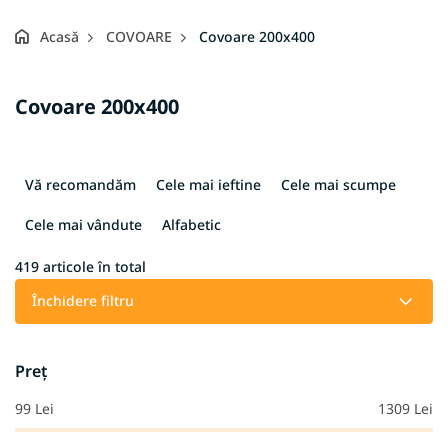
Acasă
COVOARE
Covoare 200x400
Covoare 200x400
S
e
Vă recomandăm
Cele mai ieftine
Cele mai scumpe
l
e
Cele mai vândute
Alfabetic
c
t
419
articole în total
a
Închidere filtru
r
e
a
Preţ
p
r
99
Lei
1309
Lei
o
d