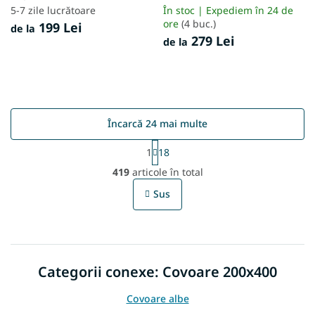
5-7 zile lucrătoare
În stoc | Expediem în 24 de
ore
(4 buc.)
199 Lei
de la
279 Lei
de la
Încarcă 24 mai multe
P
1
18
a
C
g
419
articole în total
o
i
n
n
Sus
t
a
r
r
e
o
l
u
Categorii conexe: Covoare 200x400
l
l
i
Covoare albe
s