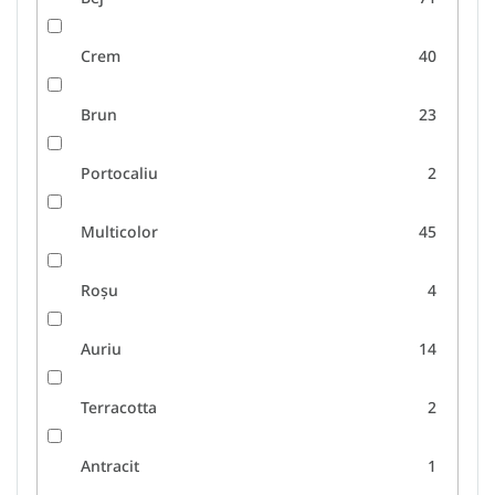
Crem
40
Brun
23
Portocaliu
2
Multicolor
45
Roșu
4
Auriu
14
Terracotta
2
Antracit
1