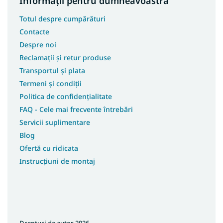
Informații pentru dumneavoastră
Covoare 250x350
Totul despre cumpărături
Covoare 133x190
Contacte
Covoare 180x200
Despre noi
Covoare 200x200
Reclamații și retur produse
Covoare 133x195
Transportul și plata
Covoare 240x340
Termeni și condiții
Covoare 400x400
Politica de confidențialitate
Covoare 120x90
FAQ - Cele mai frecvente întrebări
Servicii suplimentare
Covoare 120x100
Blog
Covoare 133x133
Ofertă cu ridicata
Covoare 150x210
Instrucțiuni de montaj
Covoare 40x60
Covoare 90x310
Covoare 100x190
Covoare 150x300
Drepturi de autor 2026