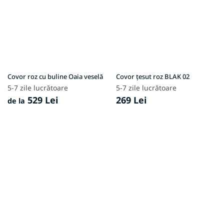
Covor roz cu buline Oaia veselă
Covor țesut roz BLAK 02
5-7 zile lucrătoare
5-7 zile lucrătoare
529 Lei
269 Lei
de la