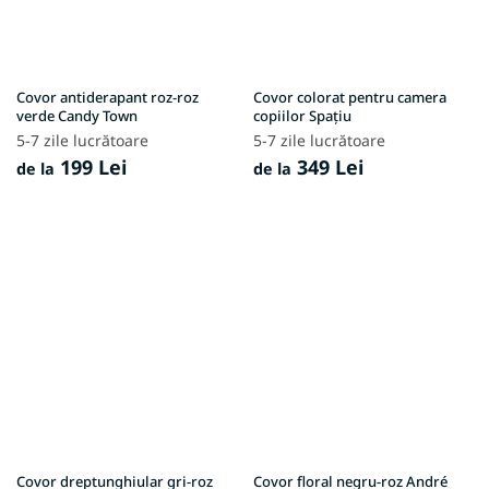
Covor antiderapant roz-roz
Covor colorat pentru camera
verde Candy Town
copiilor Spațiu
5-7 zile lucrătoare
5-7 zile lucrătoare
199 Lei
349 Lei
de la
de la
Covor dreptunghiular gri-roz
Covor floral negru-roz André