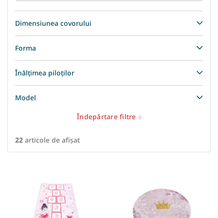
Dimensiunea covorului
Forma
Înălțimea piloților
Model
Îndepărtare filtre
22
articole de afişat
L
i
s
t
ă