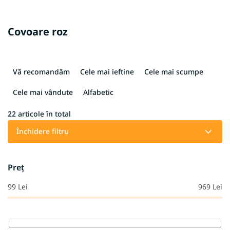
Covoare roz
S
e
Vă recomandăm
Cele mai ieftine
Cele mai scumpe
l
e
Cele mai vândute
Alfabetic
c
t
22
articole în total
a
Închidere filtru
r
e
a
Preţ
p
r
99
Lei
969
Lei
o
d
u
s