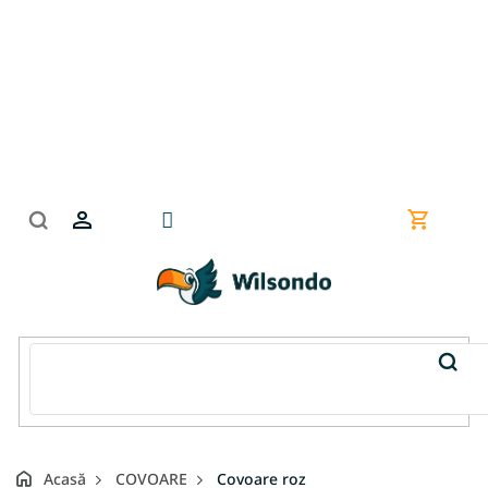
Treci
la
conținut
Coş
de
cumpără
Acasă
COVOARE
Covoare roz