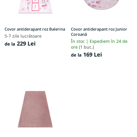
p
r
o
d
u
Covor antiderapant roz Balerina
Covor antiderapant roz Junior
s
Coroană
5-7 zile lucrătoare
e
În stoc | Expediem în 24 de
229 Lei
de la
ore
(1 buc.)
169 Lei
de la