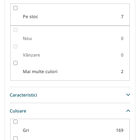
u
l
Pe stoc
7
u
i
Nou
0
Vânzare
0
Mai multe culori
2
Caracteristici
Culoare
Gri
169