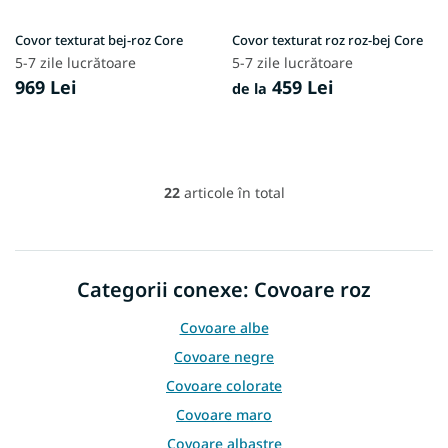
Covor texturat bej-roz Core
Covor texturat roz roz-bej Core
5-7 zile lucrătoare
5-7 zile lucrătoare
969 Lei
459 Lei
de la
22
articole în total
C
o
n
t
r
Categorii conexe: Covoare roz
o
l
Covoare albe
u
l
Covoare negre
l
Covoare colorate
i
s
Covoare maro
t
Covoare albastre
ă