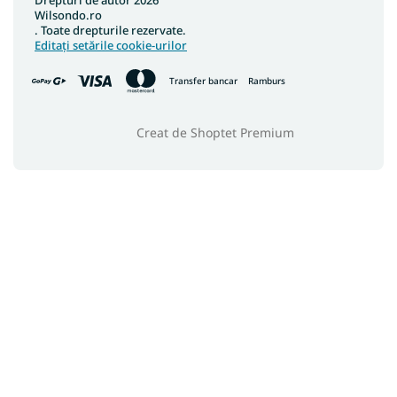
Covoare 200x400
Wilsondo.ro
Covoare 160x210
. Toate drepturile rezervate.
Editați setările cookie-urilor
Covoare colorate
Transfer bancar
Ramburs
Creat de Shoptet Premium