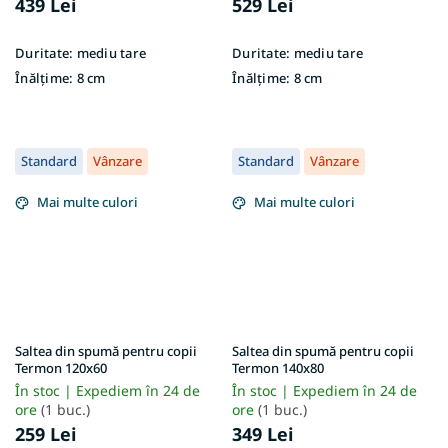
439 Lei
529 Lei
Duritate:
mediu tare
Duritate:
mediu tare
Înălțime:
8 cm
Înălțime:
8 cm
Standard
Vânzare
Standard
Vânzare
Mai multe culori
Mai multe culori
Saltea din spumă pentru copii
Saltea din spumă pentru copii
Termon 120x60
Termon 140x80
În stoc | Expediem în 24 de
În stoc | Expediem în 24 de
ore
(1 buc.)
ore
(1 buc.)
259 Lei
349 Lei