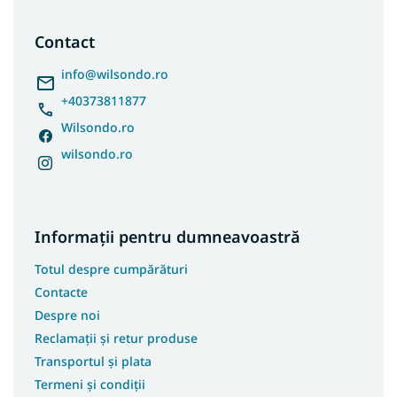
b
s
Contact
o
l
info
@
wilsondo.ro
+40373811877
Wilsondo.ro
wilsondo.ro
Informații pentru dumneavoastră
Totul despre cumpărături
Contacte
Despre noi
Reclamații și retur produse
Transportul și plata
Termeni și condiții