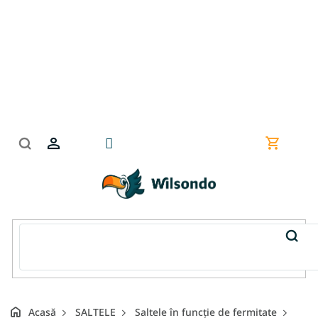
Treci
la
conținut
Coş
de
cumpără
Acasă
SALTELE
Saltele în funcție de fermitate