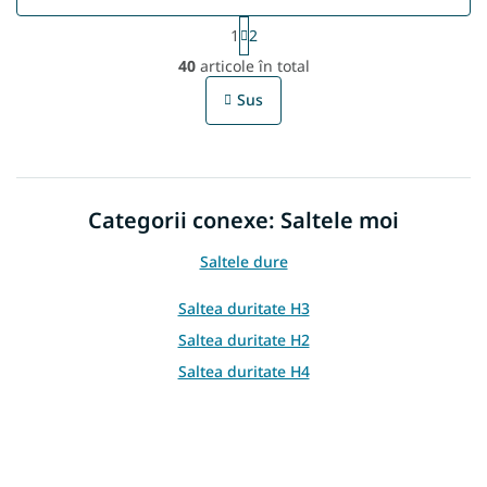
P
1
2
a
C
g
40
articole în total
o
i
n
n
Sus
t
a
r
r
e
o
l
u
Categorii conexe: Saltele moi
l
l
i
Saltele dure
s
t
Saltea duritate H3
ă
Saltea duritate H2
r
i
Saltea duritate H4
l
o
r