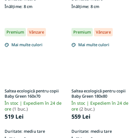
Înălțime:
8 cm
Înălțime:
8 cm
Premium
Vânzare
Premium
Vânzare
Mai multe culori
Mai multe culori
Saltea ecologică pentru copii
Saltea ecologică pentru copii
Baby Green 160x70
Baby Green 180x80
În stoc | Expediem în 24 de
În stoc | Expediem în 24 de
ore
(1 buc.)
ore
(2 buc.)
519 Lei
559 Lei
Duritate:
mediu tare
Duritate:
mediu tare