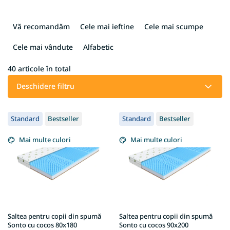
S
e
Vă recomandăm
Cele mai ieftine
Cele mai scumpe
l
e
Cele mai vândute
Alfabetic
c
t
40
articole în total
a
Deschidere filtru
r
e
L
a
Standard
Bestseller
Standard
Bestseller
i
p
s
r
Mai multe culori
Mai multe culori
t
o
ă
d
p
u
r
s
o
u
d
l
u
u
Saltea pentru copii din spumă
Saltea pentru copii din spumă
s
Sonto cu cocos 80x180
Sonto cu cocos 90x200
i