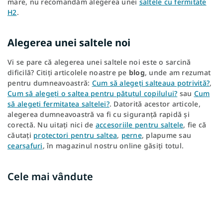
mare, nu recomandăm alegerea unei
saltele cu fermitate
H2
.
Alegerea unei saltele noi
Vi se pare că alegerea unei saltele noi este o sarcină
dificilă? Citiți articolele noastre pe
blog
, unde am rezumat
pentru dumneavoastră:
Cum să alegeți salteaua potrivită?
,
Cum să alegeți o saltea pentru pătuțul copilului?
sau
Cum
să alegeți fermitatea saltelei?
. Datorită acestor articole,
alegerea dumneavoastră va fi cu siguranță rapidă și
corectă. Nu uitați nici de
accesoriile pentru saltele
, fie că
căutați
protectori pentru saltea
,
perne
, plapume sau
cearșafuri
, în magazinul nostru online găsiți totul.
Cele mai vândute