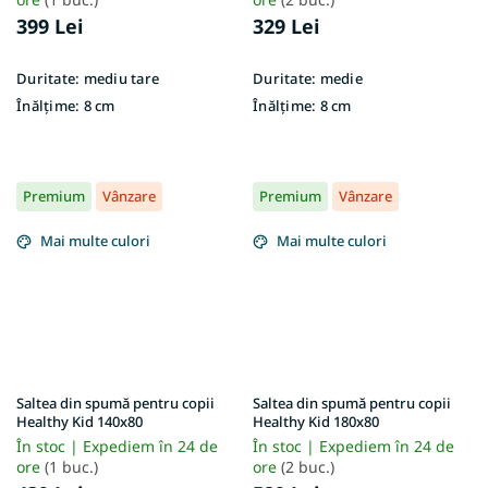
399 Lei
329 Lei
Duritate:
mediu tare
Duritate:
medie
Înălțime:
8 cm
Înălțime:
8 cm
Premium
Vânzare
Premium
Vânzare
Mai multe culori
Mai multe culori
Saltea din spumă pentru copii
Saltea din spumă pentru copii
Healthy Kid 140x80
Healthy Kid 180x80
În stoc | Expediem în 24 de
În stoc | Expediem în 24 de
ore
(1 buc.)
ore
(2 buc.)