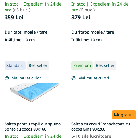
e
În stoc | Expediem în 24 de
În stoc | Expediem în 24 de
ore
(>6 buc.)
ore
(6 buc.)
359 Lei
379 Lei
Duritate:
moale / tare
Duritate:
moale / tare
Înălțime:
10 cm
Înălțime:
10 cm
Standard
Bestseller
Premium
Bestseller
Mai multe culori
Mai multe culori
gratuit
Saltea pentru copii din spumă
Saltea cu arcuri împachetate cu
Sonto cu cocos 80x160
cocos Gina 90x200
În stoc | Expediem în 24 de
5-10 zile lucrătoare