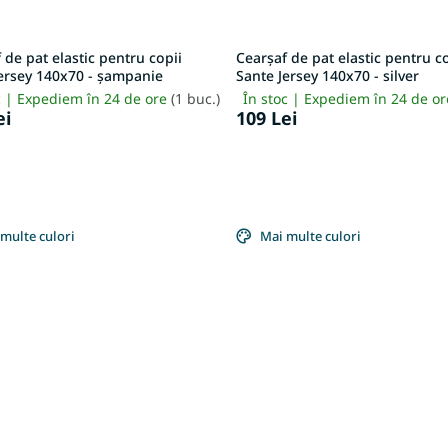
 de pat elastic pentru copii
Cearșaf de pat elastic pentru c
ersey 140x70 - șampanie
Sante Jersey 140x70 - silver
c | Expediem în 24 de ore
(1 buc.)
În stoc | Expediem în 24 de o
ei
109 Lei
multe culori
Mai multe culori