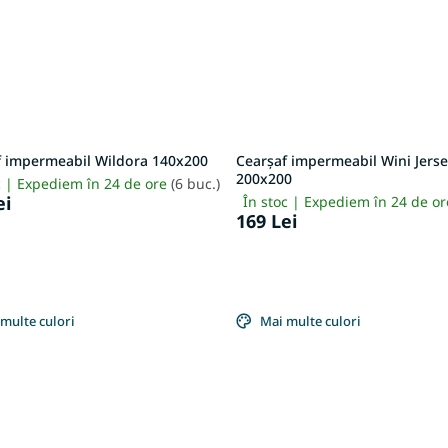
f impermeabil Wildora 140x200
Cearșaf impermeabil Wini Jers
200x200
c | Expediem în 24 de ore
(6 buc.)
ei
În stoc | Expediem în 24 de o
169 Lei
multe culori
Mai multe culori