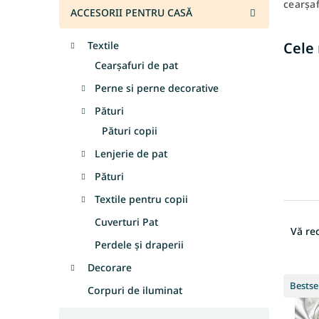
cearșaf
l
ACCESORII PENTRU CASĂ
ă
Cele
Textile
Cearşafuri de pat
Perne si perne decorative
Pături
Pături copii
Lenjerie de pat
Pături
Textile pentru copii
S
Cuverturi Pat
e
Vă r
l
Perdele și draperii
e
Decorare
L
c
Bestse
i
t
Corpuri de iluminat
s
a