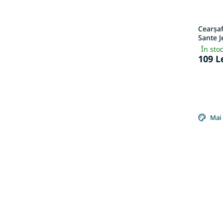
Cearșaf
Sante J
În sto
109 L
Mai 