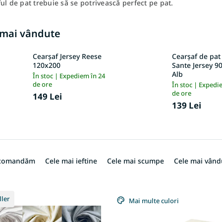
ul de pat trebuie să se potrivească perfect pe pat.
 mai vândute
Cearșaf Jersey Reese
Cearșaf de pat 
120x200
Sante Jersey 9
Alb
În stoc | Expediem în 24
de ore
În stoc | Expedi
de ore
149 Lei
139 Lei
ecomandăm
Cele mai ieftine
Cele mai scumpe
Cele mai vând
ller
Mai multe culori