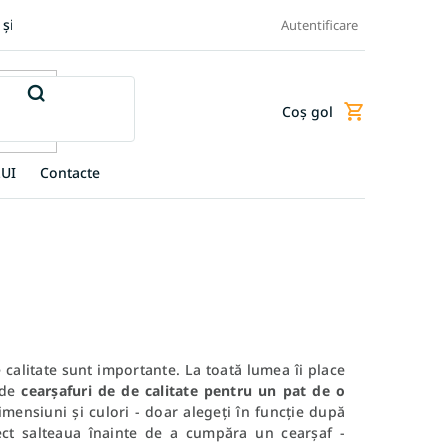
 și retur produse
Transportul și plata
Termeni și condiții
Autentificare
Coş gol
Coş
de
cumpărături
UI
Contacte
calitate sunt importante. La toată lumea îi place
 de
cearșafuri de de calitate pentru un pat de o
dimensiuni și culori - doar alegeți în funcție după
ect salteaua înainte de a cumpăra un cearșaf -