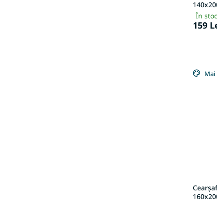
140x200
În sto
159 L
Mai 
Cearșaf
160x200