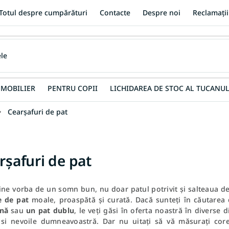
Totul despre cumpărături
Contacte
Despre noi
Reclamații
MOBILIER
PENTRU COPII
LICHIDAREA DE STOC AL TUCANUL
Cearşafuri de pat
rşafuri de pat
ne vorba de un somn bun, nu doar patul potrivit și salteaua de 
e de pat
moale, proaspătă și curată. Dacă sunteți în căutarea
nă
sau
un pat dublu
, le veți găsi în oferta noastră în diverse 
 si nevoile dumneavoastră. Dar nu uitați să vă măsurați cor