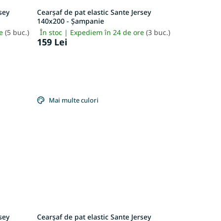
sey
Cearșaf de pat elastic Sante Jersey
140x200 - Șampanie
re
(5 buc.)
În stoc | Expediem în 24 de ore
(3 buc.)
159 Lei
Mai multe culori
sey
Cearșaf de pat elastic Sante Jersey