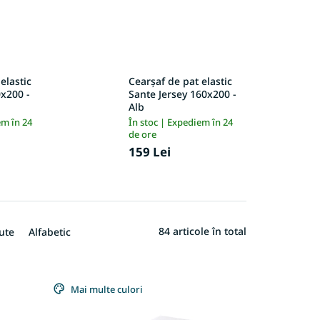
elastic
Cearșaf de pat elastic
0x200 -
Sante Jersey 160x200 -
Alb
em în 24
În stoc | Expediem în 24
de ore
159 Lei
84
articole în total
ute
Alfabetic
Mai multe culori