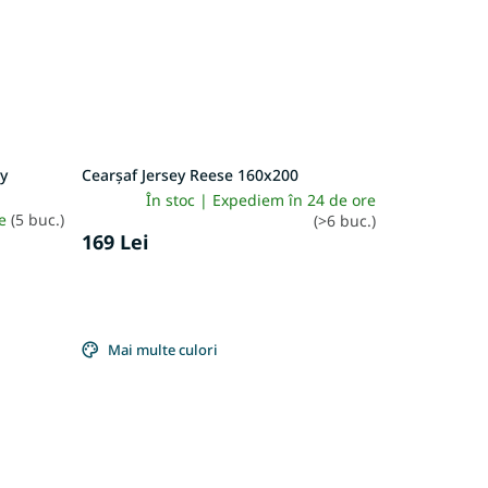
ey
Cearșaf Jersey Reese 160x200
În stoc | Expediem în 24 de ore
re
(5 buc.)
(>6 buc.)
169 Lei
Mai multe culori