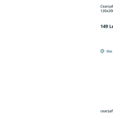
Cearșaf
120x20
149 L
Mai 
cearșaf