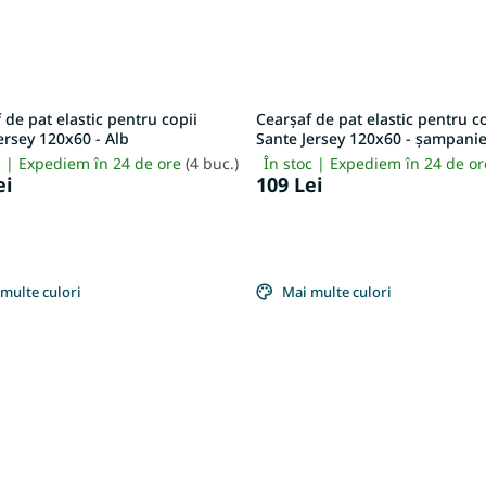
 de pat elastic pentru copii
Cearșaf de pat elastic pentru c
ersey 120x60 - Alb
Sante Jersey 120x60 - șampani
c | Expediem în 24 de ore
(4 buc.)
În stoc | Expediem în 24 de o
ei
109 Lei
multe culori
Mai multe culori