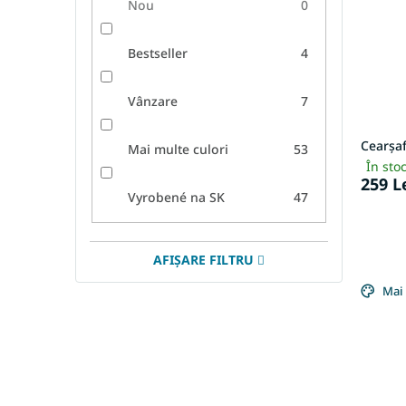
Nou
0
Bestseller
4
Vânzare
7
Cearșa
Mai multe culori
53
În sto
259 L
Vyrobené na SK
47
AFIŞARE FILTRU
Mai 