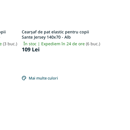
opii
Cearșaf de pat elastic pentru copii
e
Sante Jersey 140x70 - Alb
re
(3 buc.)
În stoc | Expediem în 24 de ore
(6 buc.)
109 Lei
Mai multe culori