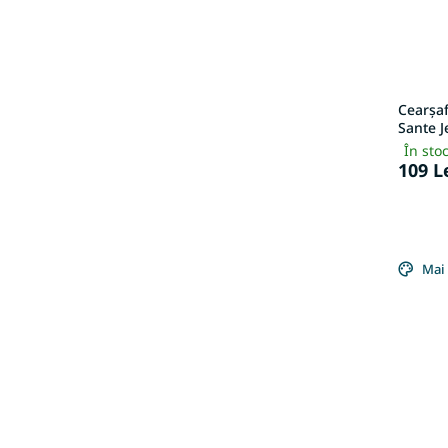
Cearșaf
Sante J
În sto
109 L
Mai 