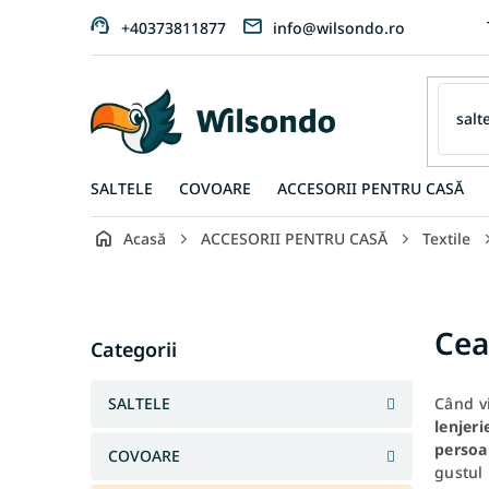
Treci
+40373811877
info@wilsondo.ro
la
conținut
SALTELE
COVOARE
ACCESORII PENTRU CASĂ
Acasă
ACCESORII PENTRU CASĂ
Textile
B
a
r
Sari
Cea
ă
Categorii
peste
l
categorii
a
SALTELE
Când vi
t
lenjeri
e
persoa
COVOARE
r
gustul
a