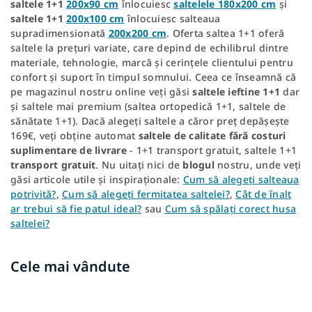
saltele 1+1
200x90 cm
înlocuiesc
saltelele 180x200 cm
și
saltele 1+1
200x100 cm
înlocuiesc salteaua
supradimensionată
200x200 cm
. Oferta saltea 1+1 oferă
saltele la prețuri variate, care depind de echilibrul dintre
materiale, tehnologie, marcă și cerințele clientului pentru
confort și suport în timpul somnului. Ceea ce înseamnă că
pe magazinul nostru online veți găsi
saltele ieftine 1+1
dar
și saltele mai premium (saltea ortopedică 1+1, saltele de
sănătate 1+1). Dacă alegeți saltele a căror preț depășește
169€, veți obține automat
saltele de calitate fără costuri
suplimentare de livrare
- 1+1 transport gratuit, saltele 1+1
transport gratuit
. Nu uitați nici de
blogul
nostru, unde veți
găsi articole utile și inspiraționale:
Cum să alegeți salteaua
potrivită?
,
Cum să alegeți fermitatea saltelei?
,
Cât de înalt
ar trebui să fie patul ideal?
sau
Cum să spălați corect husa
saltelei?
Cele mai vândute