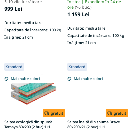
e
5-10 zile lucrătoare
În stoc | Expediem în 24 de
ore
(>6 buc.)
999 Lei
1 159 Lei
Duritate:
mediu tare
Duritate:
mediu tare
Capacitate de încărcare:
100 kg
Capacitate de încărcare:
100 kg
Înălțime:
21 cm
Înălțime:
21 cm
Standard
Standard
Mai multe culori
Mai multe culori
gratuit
gratuit
Saltea ecologică din spumă
Saltea înaltă din spumă Brave
Tamaya 80x200 (2 buc) 1+1
80x200x21 (2 buc) 1+1