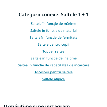
o
l
u
Categorii conexe: Saltele 1 + 1
l
l
i
Saltele în funcție de mărime
s
Saltele în funcție de material
t
ă
Saltele în funcție de fermitate
r
Saltele pentru copii
i
l
Topper saltea
o
Saltele in functie de inaltime
r
Saltea in functie de capacitatea de incarcare
Accesorii pentru saltele
Saltele atipice
Alte saltele
Saltele 1+1 100x200
Urmăriți-ne si pe instagram