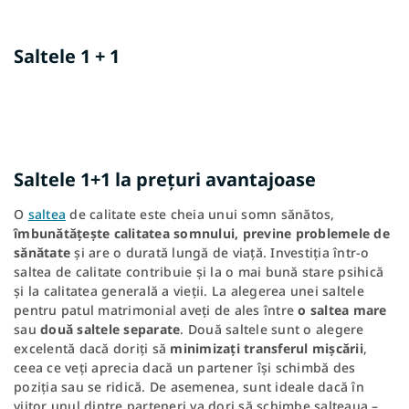
Saltele 1 + 1
Saltele 1+1 la prețuri avantajoase
O
saltea
de calitate este cheia unui somn sănătos,
îmbunătățește calitatea somnului, previne problemele de
sănătate
și are o durată lungă de viață. Investiția într-o
saltea de calitate contribuie și la o mai bună stare psihică
și la calitatea generală a vieții. La alegerea unei saltele
pentru patul matrimonial aveți de ales între
o saltea mare
sau
două saltele separate
. Două saltele sunt o alegere
excelentă dacă doriți să
minimizați transferul mișcării
,
ceea ce veți aprecia dacă un partener își schimbă des
poziția sau se ridică. De asemenea, sunt ideale dacă în
viitor unul dintre parteneri va dori să schimbe salteaua –