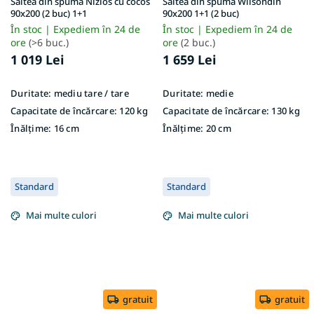
Saltea din spumă Nizios cu cocos
Saltea din spumă Wilsondin
90x200 (2 buc) 1+1
90x200 1+1 (2 buc)
În stoc | Expediem în 24 de
În stoc | Expediem în 24 de
ore
(>6 buc.)
ore
(2 buc.)
1 019 Lei
1 659 Lei
Duritate:
mediu tare / tare
Duritate:
medie
Capacitate de încărcare:
120 kg
Capacitate de încărcare:
130 kg
Înălțime:
16 cm
Înălțime:
20 cm
Standard
Standard
Mai multe culori
Mai multe culori
gratuit
gratuit