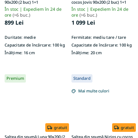
90x200 (2 buc) 1+1
cocos Jovis 90x200 (2 buc) 1+1
În stoc | Expediem în 24 de
În stoc | Expediem în 24 de
ore
(>6 buc.)
ore
(>6 buc.)
899 Lei
1 099 Lei
Duritate:
medie
Fermitate:
mediu tare / tare
Capacitate de încărcare:
100 kg
Capacitate de încărcare:
100 kg
Înălțime:
16 cm
Înălțime:
20 cm
Premium
Standard
Mai multe culori
gratuit
gratuit
Saltea din spumă Luna 90x200 (2
Saltea din spumă Nizios cu cocos