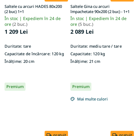
Saltele cu arcuri HADES 80x200
Saltele Gina cu arcuri
(2 buc) 1+1
împachetate 90x200 (2 buc) - 1+1
În stoc | Expediem în 24 de
În stoc | Expediem în 24 de
ore
(2 buc.)
ore
(5 buc.)
1 209 Lei
2 089 Lei
Duritate:
tare
Duritate:
mediu tare / tare
Capacitate de încărcare:
120 kg
Capacitate:
120 kg
Înălțime:
20 cm
Înălțime:
21 cm
Premium
Premium
Mai multe culori
gratuit
gratuit