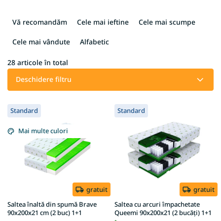
S
e
Vă recomandăm
Cele mai ieftine
Cele mai scumpe
l
e
Cele mai vândute
Alfabetic
c
t
28
articole în total
a
Deschidere filtru
r
e
L
a
Standard
Standard
i
p
s
r
Mai multe culori
t
o
ă
d
p
u
r
s
o
u
d
gratuit
gratuit
l
u
u
Saltea înaltă din spumă Brave
Saltea cu arcuri împachetate
s
90x200x21 cm (2 buc) 1+1
Queemi 90x200x21 (2 bucăți) 1+1
i