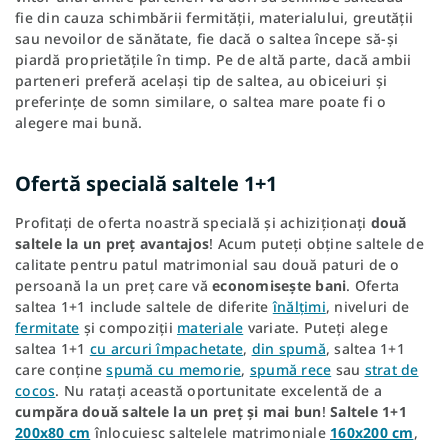
fie din cauza schimbării fermității, materialului, greutății
sau nevoilor de sănătate, fie dacă o saltea începe să-și
piardă proprietățile în timp. Pe de altă parte, dacă ambii
parteneri preferă același tip de saltea, au obiceiuri și
preferințe de somn similare, o saltea mare poate fi o
alegere mai bună.
Ofertă specială saltele 1+1
Profitați de oferta noastră specială și achiziționați
două
saltele la un preț avantajos
! Acum puteți obține saltele de
calitate pentru patul matrimonial sau două paturi de o
persoană la un preț care vă
economisește bani
. Oferta
saltea 1+1 include saltele de diferite
înălțimi
, niveluri de
fermitate
și compoziții
materiale
variate. Puteți alege
saltea 1+1
cu arcuri împachetate
,
din spumă
, saltea 1+1
care conține
spumă cu memorie
,
spumă rece
sau
strat de
cocos
. Nu ratați această oportunitate excelentă de a
cumpăra două saltele la un preț și mai bun
!
Saltele 1+1
200x80 cm
înlocuiesc saltelele matrimoniale
160x200 cm
,