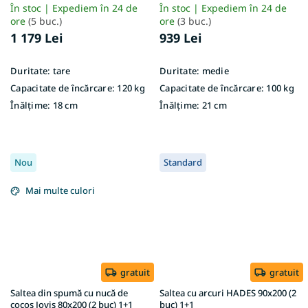
În stoc | Expediem în 24 de
În stoc | Expediem în 24 de
ore
(5 buc.)
ore
(3 buc.)
1 179 Lei
939 Lei
Duritate:
tare
Duritate:
medie
Capacitate de încărcare:
120 kg
Capacitate de încărcare:
100 kg
Înălțime:
18 cm
Înălțime:
21 cm
Nou
Standard
Mai multe culori
gratuit
gratuit
Saltea din spumă cu nucă de
Saltea cu arcuri HADES 90x200 (2
cocos Jovis 80x200 (2 buc) 1+1
buc) 1+1