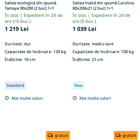
Saltea ecologică din spumă
Saltea înaltă din spumă Carolina
Tamaya 90x200 (2 buc) 1+1
80x200x21 (2 buc) 1+1
În stoc | Expediem în 24 de
În stoc | Expediem în 24 de
ore
(>6 buc.)
ore
(5 buc.)
1 219 Lei
1 039 Lei
Duritate:
dur
Duritate:
mediu tare
Capacitate de încărcare:
120 kg
Capacitate de încărcare:
100 kg
Înălțime:
18 cm
Înălțime:
21 cm
Standard
Nou
Mai multe culori
Mai multe culori
gratuit
gratuit