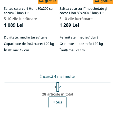
gratuit
gratuit
Saltea cu arcuri Hunt 80x200 cu
Saltea cu arcuri împachetate și
cocos (2 buc) 1+1
cocos Lion 80x200 (2 buc) 1+1
5-10 zile lucrătoare
5-10 zile lucrătoare
1 089 Lei
1 289 Lei
Duritate:
mediu tare / tare
Fermitate:
medie / dură
Capacitate de încărcare:
120 kg
Greutate suportată:
120 kg
Înălțime:
19 cm
Înălțime:
22 cm
Încarcă 4 mai multe
P
1
2
a
C
g
28
articole în total
o
i
n
n
Sus
t
a
r
r
e