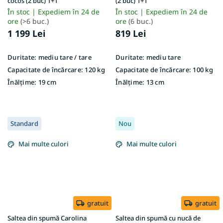
cocos (2 buc) 1+1
(2 buc) 1+1
În stoc | Expediem în 24 de
În stoc | Expediem în 24 de
ore
(>6 buc.)
ore
(6 buc.)
1 199 Lei
819 Lei
Duritate:
mediu tare / tare
Duritate:
mediu tare
Capacitate de încărcare:
120 kg
Capacitate de încărcare:
100 kg
Înălțime:
19 cm
Înălțime:
13 cm
Standard
Nou
Mai multe culori
Mai multe culori
gratuit
gratuit
Saltea din spumă Carolina
Saltea din spumă cu nucă de