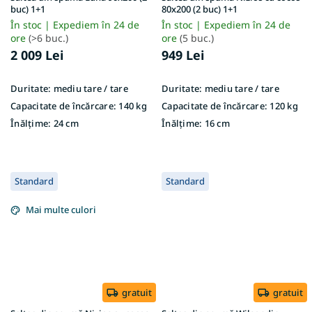
buc) 1+1
80x200 (2 buc) 1+1
În stoc | Expediem în 24 de
În stoc | Expediem în 24 de
ore
(>6 buc.)
ore
(5 buc.)
2 009 Lei
949 Lei
Duritate:
mediu tare / tare
Duritate:
mediu tare / tare
Capacitate de încărcare:
140 kg
Capacitate de încărcare:
120 kg
Înălțime:
24 cm
Înălțime:
16 cm
Standard
Standard
Mai multe culori
gratuit
gratuit