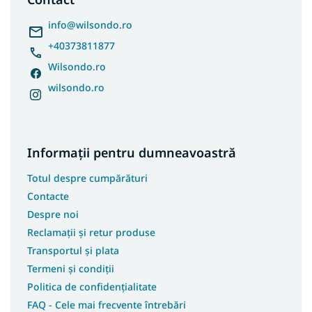
o
l
info
@
wilsondo.ro
+40373811877
Wilsondo.ro
wilsondo.ro
Informații pentru dumneavoastră
Totul despre cumpărături
Contacte
Despre noi
Reclamații și retur produse
Transportul și plata
Termeni și condiții
Politica de confidențialitate
FAQ - Cele mai frecvente întrebări