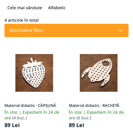
l
e
Cele mai vândute
Alfabetic
c
t
4
articole în total
a
Deschidere filtru
r
e
L
a
i
p
s
r
t
o
ă
d
p
u
r
s
o
u
d
l
u
u
Material didactic - CĂPȘUNĂ
Material didactic - RACHETĂ
s
i
În stoc | Expediem în 24 de
În stoc | Expediem în 24 de
e
ore
(4 buc.)
ore
(6 buc.)
89 Lei
89 Lei