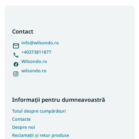
S
u
b
s
Contact
o
l
info
@
wilsondo.ro
+40373811877
Wilsondo.ro
wilsondo.ro
Informații pentru dumneavoastră
Totul despre cumpărături
Contacte
Despre noi
Reclamații și retur produse