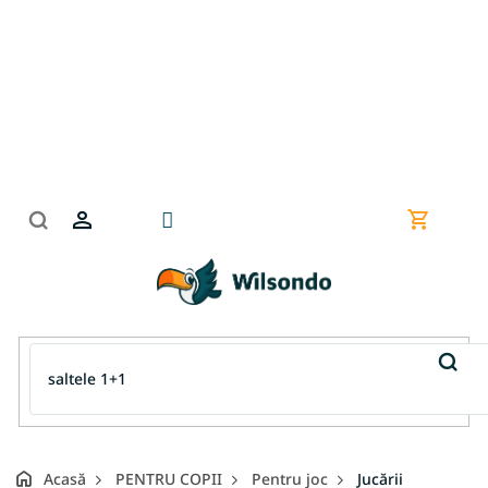
Treci
la
conținut
Coş
de
cumpără
Acasă
PENTRU COPII
Pentru joc
Jucării