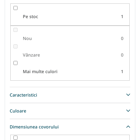
u
l
Pe stoc
1
u
i
Nou
0
Vânzare
0
Mai multe culori
1
Caracteristici
Culoare
Dimensiunea covorului