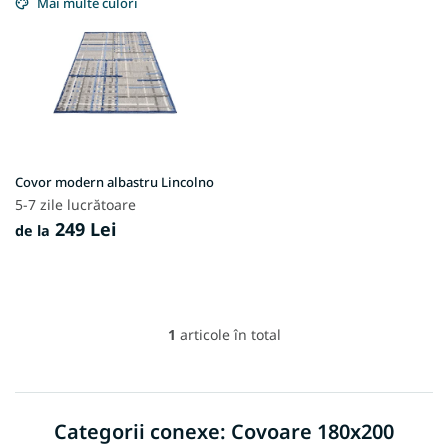
i
Mai multe culori
s
t
ă
p
r
o
d
u
Covor modern albastru Lincolno
s
5-7 zile lucrătoare
e
249 Lei
de la
1
articole în total
C
o
n
t
r
Categorii conexe: Covoare 180x200
o