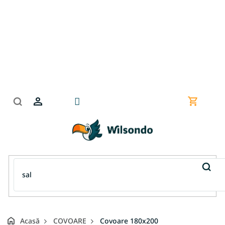
Treci
la
conținut
Coş
de
cumpără
Acasă
COVOARE
Covoare 180x200