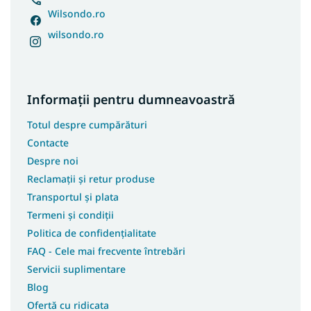
Covoare 80x400
Wilsondo.ro
Covoare 100x150
wilsondo.ro
Covoare 100x250
Covoare 100x300
Covoare 100x400
Informații pentru dumneavoastră
Covoare 180x250
Totul despre cumpărături
Covoare 250x350
Contacte
Covoare 133x190
Despre noi
Covoare 200x200
Reclamații și retur produse
Covoare 133x195
Transportul și plata
Covoare 240x340
Termeni și condiții
Covoare 400x400
Politica de confidențialitate
Covoare 120x90
FAQ - Cele mai frecvente întrebări
Servicii suplimentare
Covoare 120x100
Blog
Covoare 133x133
Ofertă cu ridicata
Covoare 150x210