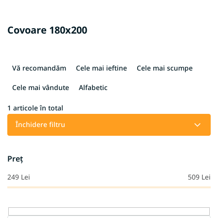
Covoare 180x200
S
e
Vă recomandăm
Cele mai ieftine
Cele mai scumpe
l
e
Cele mai vândute
Alfabetic
c
t
1
articole în total
a
Închidere filtru
r
e
a
Preţ
p
r
249
Lei
509
Lei
o
d
u
s