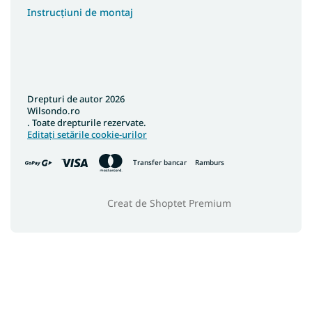
Instrucțiuni de montaj
Covoare 40x60
Covoare 90x310
Covoare 100x190
Covoare 150x300
Drepturi de autor 2026
Covoare 200x400
Wilsondo.ro
Covoare 160x210
. Toate drepturile rezervate.
Editați setările cookie-urilor
Covoare colorate
Transfer bancar
Ramburs
Creat de Shoptet Premium