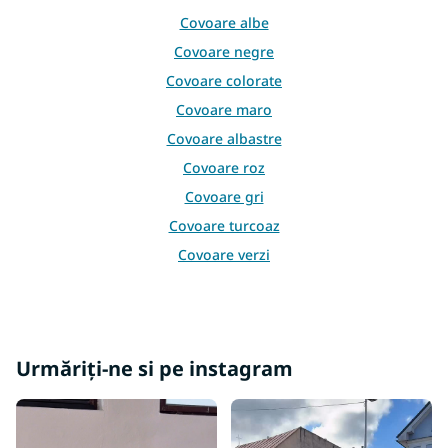
l
Covoare albe
u
l
Covoare negre
l
Covoare colorate
i
s
Covoare maro
t
Covoare albastre
ă
r
Covoare roz
i
l
Covoare gri
o
Covoare turcoaz
r
Covoare verzi
Covoare galbene
Covoare burgundy
Covoare bej
Urmăriți-ne si pe instagram
Covoare crem
Covoare mov
Covoare portocalii