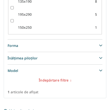
135x190
8
195x290
5
150x250
1
Forma
Înălțimea piloților
Model
Îndepărtare filtre
1
articole de afişat
L