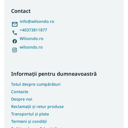
b
Covoare 70x300
s
Contact
Covoare 70x400
o
Covoare 80x250
l
info
@
wilsondo.ro
Covoare 80x400
+40373811877
Covoare 100x150
Wilsondo.ro
Covoare 100x250
wilsondo.ro
Covoare 100x300
Covoare 100x400
Covoare 180x250
Informații pentru dumneavoastră
Covoare 250x350
Totul despre cumpărături
Covoare 133x190
Contacte
Covoare 180x200
Despre noi
Covoare 200x200
Reclamații și retur produse
Covoare 133x195
Transportul și plata
Covoare 240x340
Termeni și condiții
Covoare 400x400