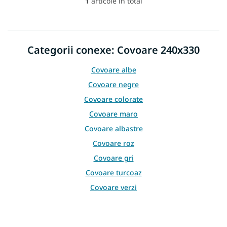
1
articole în total
C
o
n
t
r
Categorii conexe: Covoare 240x330
o
l
Covoare albe
u
l
Covoare negre
l
Covoare colorate
i
s
Covoare maro
t
Covoare albastre
ă
r
Covoare roz
i
l
Covoare gri
o
Covoare turcoaz
r
Covoare verzi
Covoare galbene
Covoare burgundy