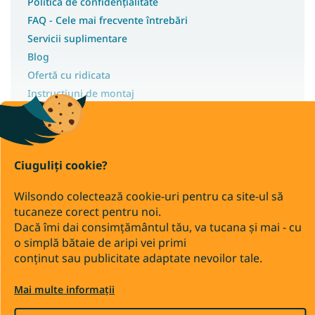
Politica de confidențialitate
Covoare 120x90
FAQ - Cele mai frecvente întrebări
Servicii suplimentare
Covoare 120x100
Blog
Covoare 133x133
Ofertă cu ridicata
Covoare 150x210
Instrucțiuni de montaj
Covoare 40x60
Covoare 90x310
Covoare 100x190
Covoare 150x300
Ciuguliți cookie?
Drepturi de autor 2026
Covoare 200x400
Wilsondo.ro
Wilsondo colectează cookie-uri pentru ca site-ul să
Covoare 160x210
. Toate drepturile rezervate.
tucaneze corect pentru noi.
Editați setările cookie-urilor
Covoare colorate
Dacă îmi dai consimțământul tău, va tucana și mai - cu
o simplă bătaie de aripi vei primi
Transfer bancar
Ramburs
conținut sau publicitate adaptate nevoilor tale.
Creat de Shoptet Premium
Mai multe informații