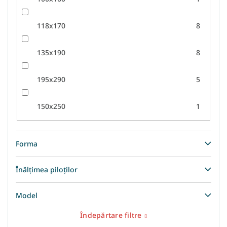
118x170
8
135x190
8
195x290
5
150x250
1
Forma
Înălțimea piloților
Model
Îndepărtare filtre