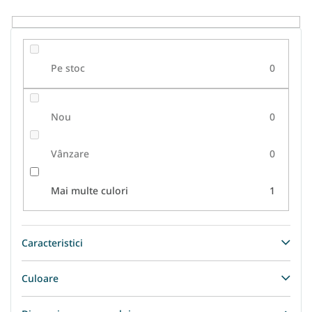
u
s
u
l
Pe stoc
0
u
i
Nou
0
Vânzare
0
Mai multe culori
1
Caracteristici
Culoare