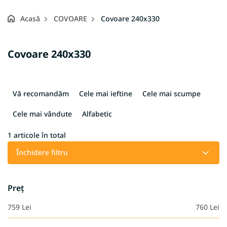
Acasă
COVOARE
Covoare 240x330
Covoare 240x330
S
e
Vă recomandăm
Cele mai ieftine
Cele mai scumpe
l
e
Cele mai vândute
Alfabetic
c
t
1
articole în total
a
Închidere filtru
r
e
a
Preţ
p
r
759
Lei
760
Lei
o
d