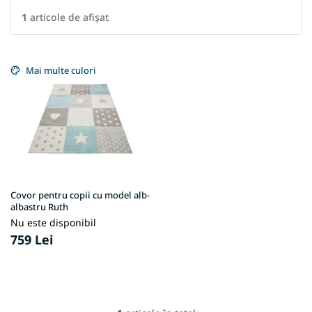
1
articole de afişat
L
i
Mai multe culori
s
t
ă
p
r
o
d
u
Covor pentru copii cu model alb-
s
albastru Ruth
e
Nu este disponibil
759 Lei