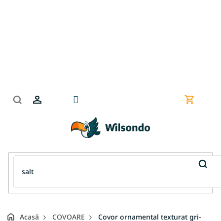
Treci
la
conținut
Coş
de
cumpără
Acasă
COVOARE
Covor ornamental texturat gri-