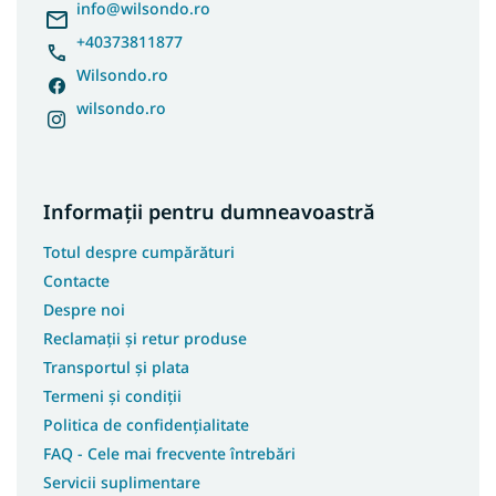
l
info
@
wilsondo.ro
+40373811877
Wilsondo.ro
wilsondo.ro
Informații pentru dumneavoastră
Totul despre cumpărături
Contacte
Despre noi
Reclamații și retur produse
Transportul și plata
Termeni și condiții
Politica de confidențialitate
FAQ - Cele mai frecvente întrebări
Servicii suplimentare