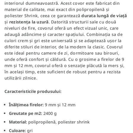
interiorul dumneavoastră. Acest covor este fabricat din
material de calitate, mai exact din polipropilenă și
poliester Shrink, ceea ce garantează
durata lungă de viață
și
rezistența la uzură
. Datorită structurii sale cu două
niveluri de fire, covorul oferă un efect vizual unic, care
adaugă adâncime și caracter spațiului. Combinația sa de
culori crem și gri este universală și se adaptează ușor la
diferite stiluri de interior, de la modern la clasic. Covorul
este ideal pentru camere de zi, dormitoare sau birouri,
unde oferă confort și căldură. Cu o grosime a firelor de 9
mm și 12 mm, covorul oferă o senzație plăcută la mers și,
în același timp, este suficient de robust pentru a rezista
utilizării zilnice.
Caracteristicile produsului:
Înălțimea firelor:
9 mm și 12 mm
Greutate pe m2:
2400 g
Material:
polipropilenă, poliester shrink
Culoare:
gri