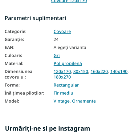
Covoare 120x170
Covoare 140x190
Parametri suplimentari
Covoare 160x220
Categorie
:
Covoare
Covoare 200x290
Garanţie
:
24
EAN
:
Alegeţi varianta
Culoare
:
Gri
Material
:
Polipropilenă
Dimensiunea
120x170
,
80x150
,
160x220
,
140x190
,
covorului
:
180x270
Forma
:
Rectangular
Înălțimea piloților
:
Fir mediu
Model
:
Vintage
,
Ornamente
Urmăriți-ne si pe instagram