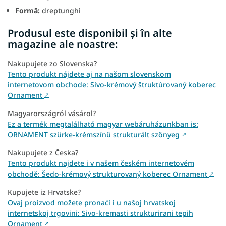
Formă:
dreptunghi
Produsul este disponibil și în alte
magazine ale noastre:
Nakupujete zo Slovenska?
Tento produkt nájdete aj na našom slovenskom
internetovom obchode: Sivo-krémový štruktúrovaný koberec
Ornament
↗
Magyarországról vásárol?
Ez a termék megtalálható magyar webáruházunkban is:
ORNAMENT szürke-krémszínű strukturált szőnyeg
↗
Nakupujete z Česka?
Tento produkt najdete i v našem českém internetovém
obchodě: Šedo-krémový strukturovaný koberec Ornament
↗
Kupujete iz Hrvatske?
Ovaj proizvod možete pronaći i u našoj hrvatskoj
internetskoj trgovini: Sivo-kremasti strukturirani tepih
Ornament
↗