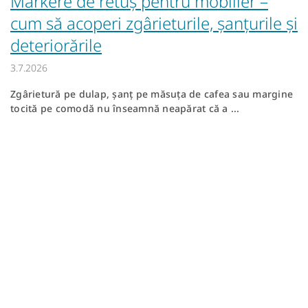
Markere de retuș pentru mobilier –
cum să acoperi zgârieturile, șanțurile și
deteriorările
3.7.2026
Zgârietură pe dulap, șanț pe măsuța de cafea sau margine
tocită pe comodă nu înseamnă neapărat că a ...