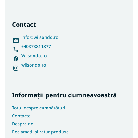
S
u
b
s
Contact
o
l
info
@
wilsondo.ro
+40373811877
Wilsondo.ro
wilsondo.ro
Informații pentru dumneavoastră
Totul despre cumpărături
Contacte
Despre noi
Reclamații și retur produse