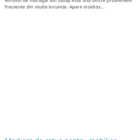
Mirosul de mucegai din dulap este una dintre problemele
frecvente din multe locuințe. Apare insidios...