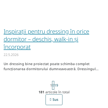
Inspirații pentru dressing în orice
dormitor – deschis, walk-in și
încorporat
22.5.2026
Un dressing bine proiectat poate schimba complet
funcționarea dormitorului dumneavoastră. Dressingul...
P
1
19
a
g
181
articole în total
C
i
n
Sus
o
a
n
r