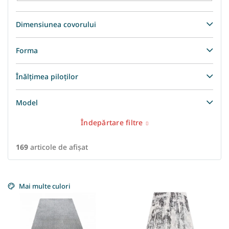
Dimensiunea covorului
Forma
Înălțimea piloților
Model
Îndepărtare filtre
169
articole de afişat
L
i
Mai multe culori
s
t
ă