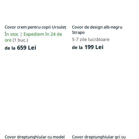
Covor crem pentru copii Ursuleț
Covor de design alb-negru
Strapo
În stoc | Expediem în 24 de
5-7 zile lucrătoare
ore
(1 buc.)
199 Lei
659 Lei
de la
de la
Covor dreptunghiular cu model
Covor dreptunghiular gri cu