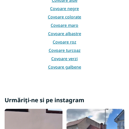
Covoare albe
s
Covoare negre
t
ă
Covoare colorate
r
Covoare maro
i
l
Covoare albastre
o
Covoare roz
r
Covoare turcoaz
Covoare verzi
Covoare galbene
Covoare burgundy
Covoare bej
Covoare crem
Urmăriți-ne si pe instagram
Covoare mov
Covoare portocalii
Covoare 60x100
Covoare 60x120