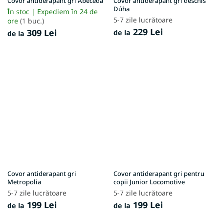
Covor antiderapant gri Abeceda
Covor antiderapant gri deschis
Dúha
În stoc | Expediem în 24 de
5-7 zile lucrătoare
ore
(1 buc.)
229 Lei
309 Lei
de la
de la
Covor antiderapant gri
Covor antiderapant gri pentru
Metropolia
copii Junior Locomotive
5-7 zile lucrătoare
5-7 zile lucrătoare
199 Lei
199 Lei
de la
de la