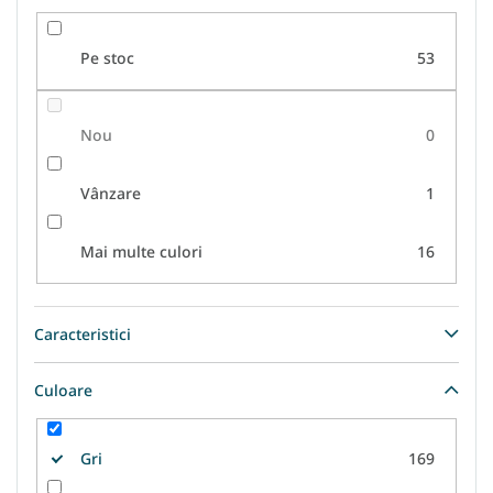
u
l
Pe stoc
53
u
i
Nou
0
Vânzare
1
Mai multe culori
16
Caracteristici
Culoare
Gri
169