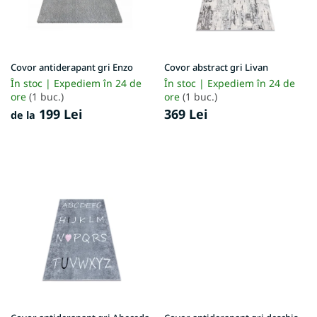
p
r
o
d
u
Covor antiderapant gri Enzo
Covor abstract gri Livan
s
În stoc | Expediem în 24 de
În stoc | Expediem în 24 de
e
ore
(1 buc.)
ore
(1 buc.)
199 Lei
369 Lei
de la