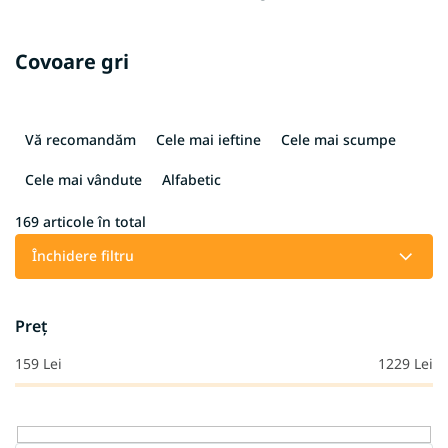
Covoare gri
S
e
Vă recomandăm
Cele mai ieftine
Cele mai scumpe
l
e
Cele mai vândute
Alfabetic
c
t
169
articole în total
a
Închidere filtru
r
e
a
Preţ
p
r
159
Lei
1229
Lei
o
d
u
s