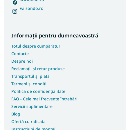
Covoare 100x250
wilsondo.ro
Covoare 100x300
Covoare 100x400
Covoare 180x250
Informații pentru dumneavoastră
Covoare 250x350
Totul despre cumpărături
Covoare 133x190
Contacte
Covoare 180x200
Despre noi
Covoare 200x200
Reclamații și retur produse
Covoare 133x195
Transportul și plata
Covoare 240x340
Termeni și condiții
Covoare 400x400
Politica de confidențialitate
Covoare 120x90
FAQ - Cele mai frecvente întrebări
Servicii suplimentare
Covoare 120x100
Blog
Covoare 133x133
Ofertă cu ridicata
Covoare 150x210
Instrucțiuni de montaj