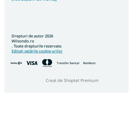
Covoare 40x60
Covoare 90x310
Covoare 100x190
Covoare 150x300
Drepturi de autor 2026
Covoare 200x400
Wilsondo.ro
Covoare 160x210
. Toate drepturile rezervate.
Editați setările cookie-urilor
Covoare colorate
Transfer bancar
Ramburs
Creat de Shoptet Premium