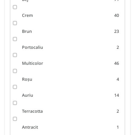
Crem
40
Brun
23
Portocaliu
2
Multicolor
46
Roșu
4
Auriu
14
Terracotta
2
Antracit
1