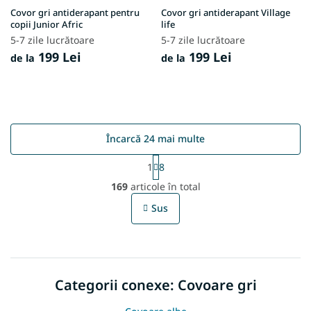
Covor gri antiderapant pentru
Covor gri antiderapant Village
copii Junior Afric
life
5-7 zile lucrătoare
5-7 zile lucrătoare
199 Lei
199 Lei
de la
de la
Încarcă 24 mai multe
P
1
8
a
C
g
169
articole în total
o
i
n
n
Sus
t
a
r
r
e
o
l
u
Categorii conexe: Covoare gri
l
l
i