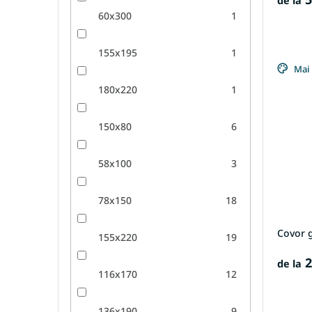
de la
60x300
1
155x195
1
Mai 
180x220
1
150x80
6
58x100
3
78x150
18
Covor g
155x220
19
2
de la
116x170
12
136x190
9