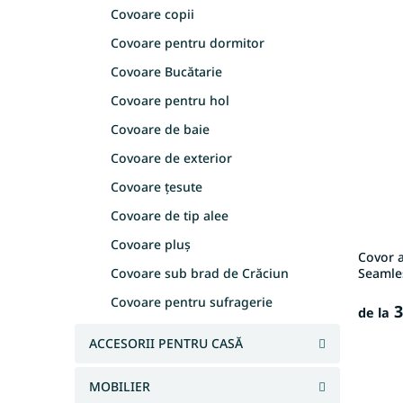
e
l
Covoare copii
L
c
ă
Covoare pentru dormitor
i
t
s
a
Covoare Bucătarie
t
r
Covoare pentru hol
ă
e
p
a
Covoare de baie
r
p
Covoare de exterior
o
r
d
o
Covoare țesute
u
d
Covoare de tip alee
s
u
e
s
Covoare pluș
Covor 
u
Covoare sub brad de Crăciun
Seamle
l
Covoare pentru sufragerie
u
3
de la
i
ACCESORII PENTRU CASĂ
MOBILIER