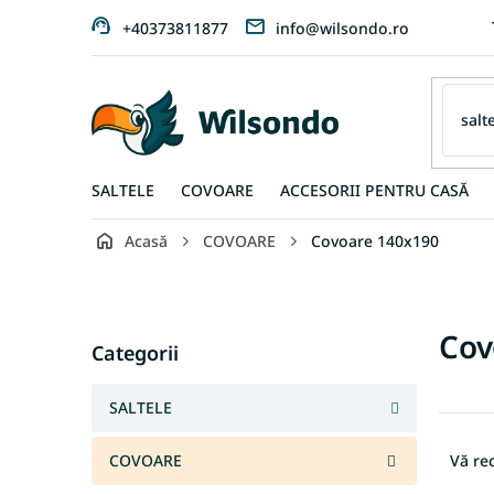
Treci
+40373811877
info@wilsondo.ro
la
conținut
SALTELE
COVOARE
ACCESORII PENTRU CASĂ
Acasă
COVOARE
Covoare 140x190
B
a
r
Sari
Cov
ă
Categorii
peste
l
categorii
a
SALTELE
t
S
e
e
COVOARE
Vă r
r
l
a