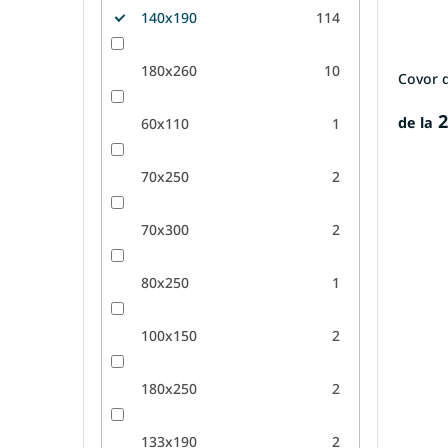
140x190
114
180x260
10
Covor d
2
de la
60x110
1
70x250
2
70x300
2
80x250
1
100x150
2
180x250
2
133x190
2