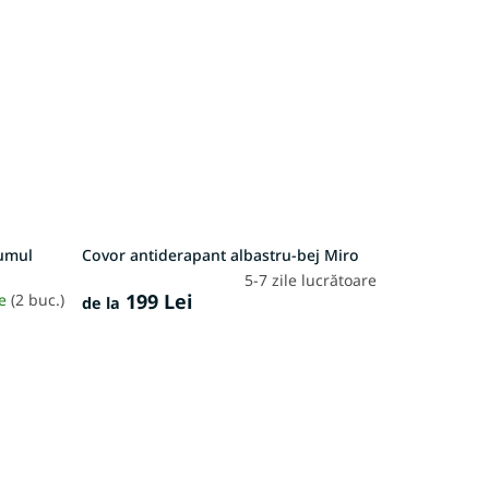
rumul
Covor antiderapant albastru-bej Miro
5-7 zile lucrătoare
199 Lei
re
(2 buc.)
de la