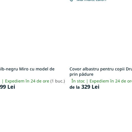
alb-negru Miro cu model de
Covor albastru pentru copii D
prin pădure
c | Expediem în 24 de ore
(1 buc.)
În stoc | Expediem în 24 de o
99 Lei
329 Lei
de la