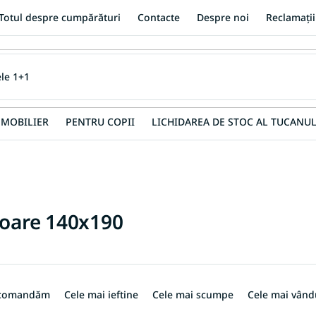
Totul despre cumpărături
Contacte
Despre noi
Reclamații
MOBILIER
PENTRU COPII
LICHIDAREA DE STOC AL TUCANUL
oare 140x190
ecomandăm
Cele mai ieftine
Cele mai scumpe
Cele mai vând