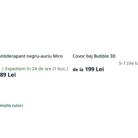
antiderapant negru-auriu Miro
Covor bej Bubble 3D
5-7 zile 
199 Lei
c | Expediem în 24 de ore
(1 buc.)
de la
89 Lei
multe culori