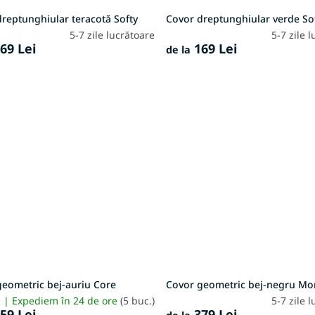
reptunghiular teracotă Softy
Covor dreptunghiular verde So
5-7 zile lucrătoare
5-7 zile 
69 Lei
169 Lei
de la
geometric bej-auriu Core
Covor geometric bej-negru Mo
c | Expediem în 24 de ore
(5 buc.)
5-7 zile 
59 Lei
379 Lei