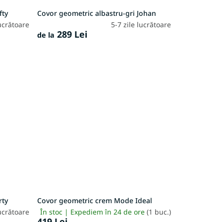
fty
Covor geometric albastru-gri Johan
lucrătoare
5-7 zile lucrătoare
289 Lei
de la
rty
Covor geometric crem Mode Ideal
lucrătoare
În stoc | Expediem în 24 de ore
(1 buc.)
419 Lei