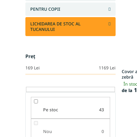
PENTRU COPII
LICHIDAREA DE STOC AL
TUCANULUI
Preţ
169
Lei
1169
Lei
Covor 
zebră
În sto
1
de la
Pe stoc
43
Nou
0