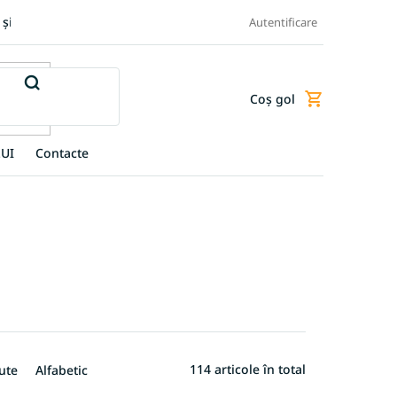
 și retur produse
Transportul și plata
Termeni și condiții
Autentificare
Coş gol
Coş
de
cumpărături
UI
Contacte
114
articole în total
ute
Alfabetic