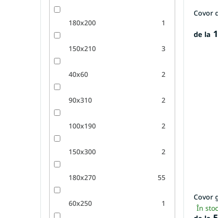
Covor d
180x200
1
1
de la
150x210
3
40x60
2
90x310
2
100x190
2
150x300
2
180x270
55
Covor 
60x250
1
În sto
5