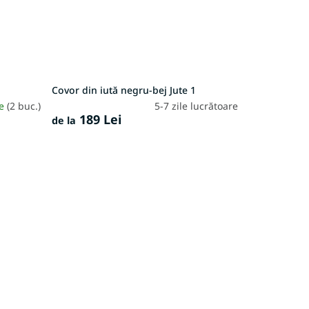
Covor din iută negru-bej Jute 1
re
(2 buc.)
5-7 zile lucrătoare
189 Lei
de la