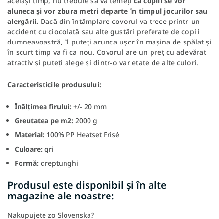
același timp, nu trebuie să vă temeți
că copiii se vor
aluneca și vor zbura metri departe în timpul jocurilor sau
alergării.
Dacă din întâmplare covorul va trece printr-un
accident cu ciocolată sau alte gustări preferate de copiii
dumneavoastră, îl puteți arunca ușor în mașina de spălat și
în scurt timp va fi ca nou. Covorul are un preț cu adevărat
atractiv și puteți alege și dintr-o varietate de alte culori.
Caracteristicile produsului:
Înălțimea firului:
+/- 20 mm
Greutatea pe m2:
2000 g
Material:
100% PP Heatset Frisé
Culoare:
gri
Formă:
dreptunghi
Produsul este disponibil și în alte
magazine ale noastre:
Nakupujete zo Slovenska?