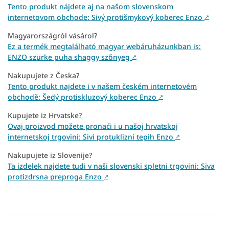
Tento produkt nájdete aj na našom slovenskom
internetovom obchode: Sivý protišmykový koberec Enzo
↗
Magyarországról vásárol?
Ez a termék megtalálható magyar webáruházunkban is:
ENZO szürke puha shaggy szőnyeg
↗
Nakupujete z Česka?
Tento produkt najdete i v našem českém internetovém
obchodě: Šedý protiskluzový koberec Enzo
↗
Kupujete iz Hrvatske?
Ovaj proizvod možete pronaći i u našoj hrvatskoj
internetskoj trgovini: Sivi protuklizni tepih Enzo
↗
Nakupujete iz Slovenije?
Ta izdelek najdete tudi v naši slovenski spletni trgovini: Siva
protizdrsna preproga Enzo
↗