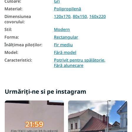
Culoare
:
Gri
Material
:
Polipropilenă
Dimensiunea
120x170
,
80x150
,
160x220
covorului
:
Stil
:
Modern
Forma
:
Rectangular
Înălțimea piloților
:
Fir mediu
Model
:
Fără model
Caracteristici
:
Potrivit pentru spălătorie
,
Fără alunecare
Urmăriți-ne si pe instagram