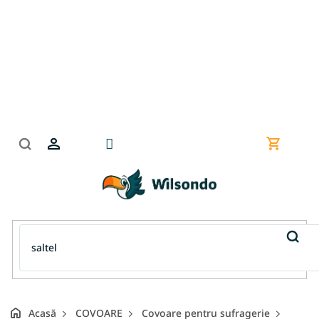
Treci
la
conținut
Coş
de
cumpără
Acasă
COVOARE
Covoare pentru sufragerie