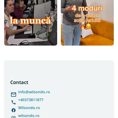
S
u
b
s
Contact
o
l
info
@
wilsondo.ro
+40373811877
Wilsondo.ro
wilsondo.ro