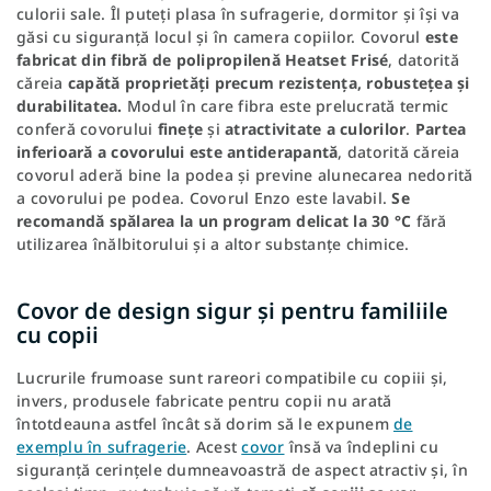
culorii sale. Îl puteți plasa în sufragerie, dormitor și își va
găsi cu siguranță locul și în camera copiilor. Covorul
este
fabricat din fibră de polipropilenă Heatset Frisé
, datorită
căreia
capătă proprietăți precum rezistența, robustețea și
durabilitatea.
Modul în care fibra este prelucrată termic
conferă covorului
finețe
și
atractivitate a culorilor
.
Partea
inferioară a covorului este antiderapantă
, datorită căreia
covorul aderă bine la podea și previne alunecarea nedorită
a covorului pe podea. Covorul Enzo este lavabil.
Se
recomandă spălarea la un program delicat la 30 °C
fără
utilizarea înălbitorului și a altor substanțe chimice.
Covor de design sigur și pentru familiile
cu copii
Lucrurile frumoase sunt rareori compatibile cu copiii și,
invers, produsele fabricate pentru copii nu arată
întotdeauna astfel încât să dorim să le expunem
de
exemplu în sufragerie
. Acest
covor
însă va îndeplini cu
siguranță cerințele dumneavoastră de aspect atractiv și, în