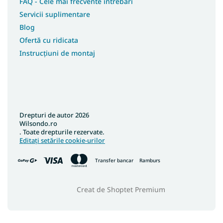
Covoare 120x90
FAQ - Cele mai frecvente întrebări
Servicii suplimentare
Covoare 120x100
Blog
Covoare 133x133
Ofertă cu ridicata
Covoare 150x210
Instrucțiuni de montaj
Covoare 40x60
Covoare 90x310
Covoare 100x190
Covoare 150x300
Drepturi de autor 2026
Covoare 200x400
Wilsondo.ro
Covoare 160x210
. Toate drepturile rezervate.
Editați setările cookie-urilor
Covoare colorate
Transfer bancar
Ramburs
Creat de Shoptet Premium