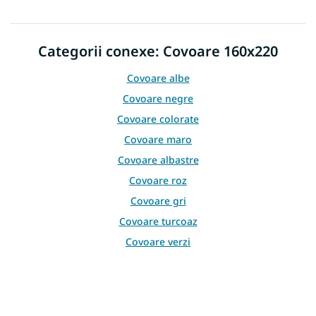
e
o
l
u
Categorii conexe: Covoare 160x220
l
l
i
Covoare albe
s
Covoare negre
t
ă
Covoare colorate
r
Covoare maro
i
l
Covoare albastre
o
Covoare roz
r
Covoare gri
Covoare turcoaz
Covoare verzi
Covoare galbene
Covoare burgundy
Covoare bej