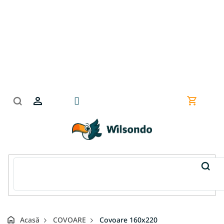
Treci
la
conținut
Coş
de
cumpără
Acasă
COVOARE
Covoare 160x220