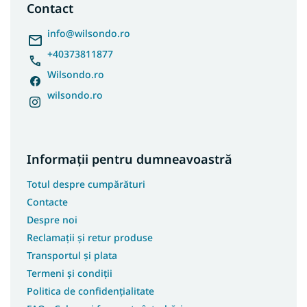
s
Contact
Covoare 70x400
o
Covoare 80x250
l
info
@
wilsondo.ro
Covoare 80x400
+40373811877
Covoare 100x150
Wilsondo.ro
Covoare 100x250
wilsondo.ro
Covoare 100x300
Covoare 100x400
Covoare 180x250
Informații pentru dumneavoastră
Covoare 250x350
Totul despre cumpărături
Covoare 133x190
Contacte
Covoare 180x200
Despre noi
Covoare 200x200
Reclamații și retur produse
Covoare 133x195
Transportul și plata
Covoare 240x340
Termeni și condiții
Covoare 400x400
Politica de confidențialitate