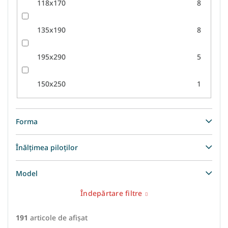
118x170
8
135x190
8
195x290
5
150x250
1
Forma
Înălțimea piloților
Model
Îndepărtare filtre
191
articole de afişat