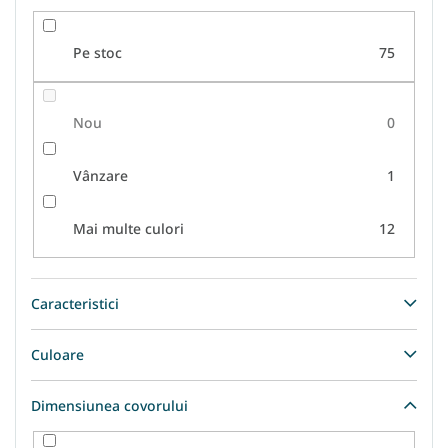
u
l
Pe stoc
75
u
i
Nou
0
Vânzare
1
Mai multe culori
12
Caracteristici
Culoare
Dimensiunea covorului