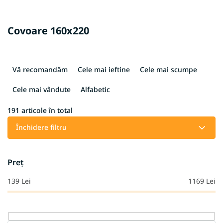
Covoare 160x220
S
e
Vă recomandăm
Cele mai ieftine
Cele mai scumpe
l
e
Cele mai vândute
Alfabetic
c
t
191
articole în total
a
Închidere filtru
r
e
a
Preţ
p
r
139
Lei
1169
Lei
o
d
u
s