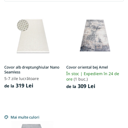
L
i
s
t
ă
p
r
o
d
u
Covor alb dreptunghiular Nano
Covor oriental bej Amel
s
Seamless
În stoc | Expediem în 24 de
e
5-7 zile lucrătoare
ore
(1 buc.)
319 Lei
309 Lei
de la
de la
Mai multe culori