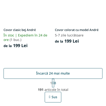
Covor clasic bej André
Covor colorat cu model André
În stoc | Expediem în 24 de
5-7 zile lucrătoare
ore
(1 buc.)
199 Lei
de la
199 Lei
de la
Încarcă 24 mai multe
P
1
8
a
C
g
191
articole în total
o
i
n
n
Sus
t
a
r
r