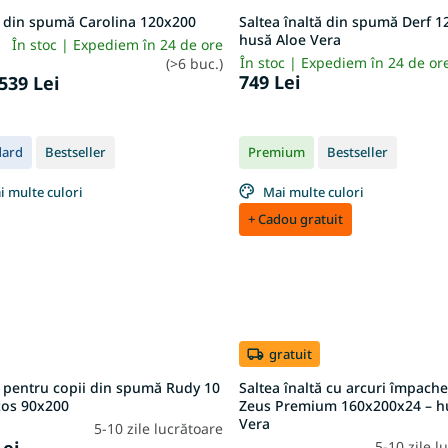
a din spumă Carolina 120x200
Saltea înaltă din spumă Derf 1
husă Aloe Vera
În stoc | Expediem în 24 de ore
În stoc | Expediem în 24 de o
(>6 buc.)
749 Lei
539 Lei
dard
Bestseller
Premium
Bestseller
i multe culori
Mai multe culori
+ Cadou gratuit
gratuit
a pentru copii din spumă Rudy 10
Saltea înaltă cu arcuri împache
cos 90x200
Zeus Premium 160x200x24 – h
Vera
5-10 zile lucrătoare
Lei
5-10 zile l