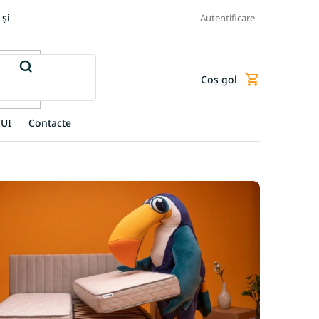
 și retur produse
Transportul și plata
Termeni și condiții
Autentificare
Coş gol
Coş
de
cumpărături
UI
Contacte