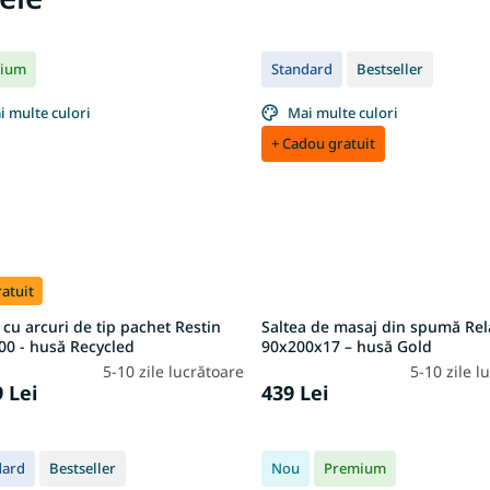
ium
Standard
Bestseller
i multe culori
Mai multe culori
+ Cadou gratuit
ratuit
 cu arcuri de tip pachet Restin
Saltea de masaj din spumă Rel
00 - husă Recycled
90x200x17 – husă Gold
5-10 zile lucrătoare
5-10 zile l
9 Lei
439 Lei
dard
Bestseller
Nou
Premium