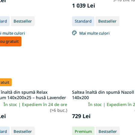
1 039 Lei
dard
Bestseller
Standard
Bestseller
i multe culori
Mai multe culori
ou gratuit
ratuit
 înaltă din spumă Relax
Saltea înaltă din spumă Nazoll
um 140x200x25 – husă Lavender
140x200
În stoc | Expediem în 24 de ore
În stoc | Expediem în 
(>6 buc.)
Lei
729 Lei
dard
Bestseller
Premium
Bestseller