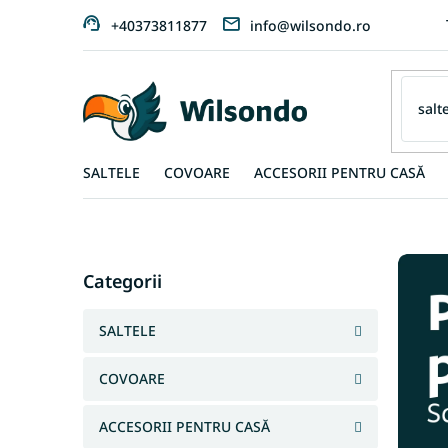
Treci
+40373811877
info@wilsondo.ro
la
conținut
SALTELE
COVOARE
ACCESORII PENTRU CASĂ
W
B
a
i
r
l
Sari
ă
Categorii
peste
s
l
categorii
a
o
SALTELE
t
n
e
d
COVOARE
r
o
a
l
ACCESORII PENTRU CASĂ
-