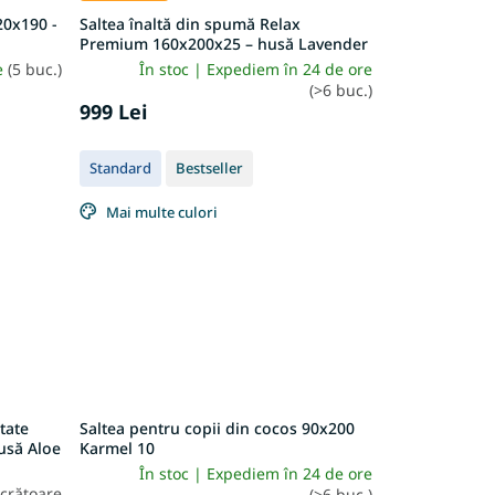
20x190 -
Saltea înaltă din spumă Relax
Premium 160x200x25 – husă Lavender
re
(5 buc.)
În stoc | Expediem în 24 de ore
(>6 buc.)
999 Lei
Standard
Bestseller
Mai multe culori
tate
Saltea pentru copii din cocos 90x200
usă Aloe
Karmel 10
În stoc | Expediem în 24 de ore
ucrătoare
(>6 buc.)