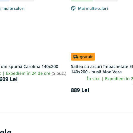
i multe culori
Mai multe culori
gratuit
a din spumă Carolina 140x200
Saltea cu arcuri împachetate El
140x200 - husă Aloe Vera
oc | Expediem în 24 de ore
(5 buc.)
609 Lei
În stoc | Expediem în 
889 Lei
tele