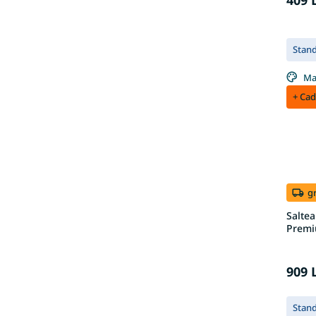
Stan
Ma
+ Cad
g
Saltea
Premi
909 
Stan