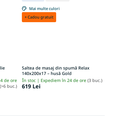
Mai multe culori
+ Cadou gratuit
lie
Saltea de masaj din spumă Relax
140x200x17 – husă Gold
24 de ore
În stoc | Expediem în 24 de ore
(3 buc.)
619 Lei
(>6 buc.)