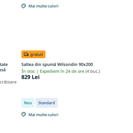
Mai multe culori
gratuit
tate
Saltea din spumă Wilsondin 90x200
usă
În stoc | Expediem în 24 de ore
(4 buc.)
829 Lei
ucrătoare
Nou
Standard
Mai multe culori