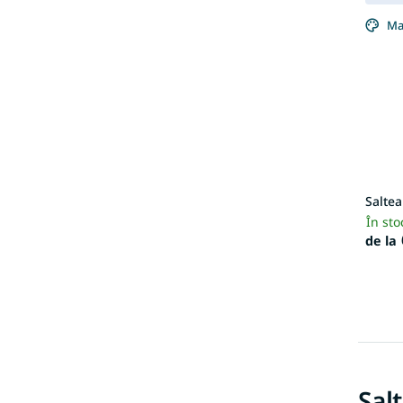
Ma
Salte
În st
de la
Sal