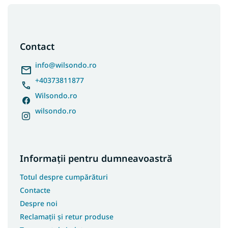
S
u
b
s
Contact
o
l
info
@
wilsondo.ro
+40373811877
Wilsondo.ro
wilsondo.ro
Informații pentru dumneavoastră
Totul despre cumpărături
Contacte
Despre noi
Reclamații și retur produse