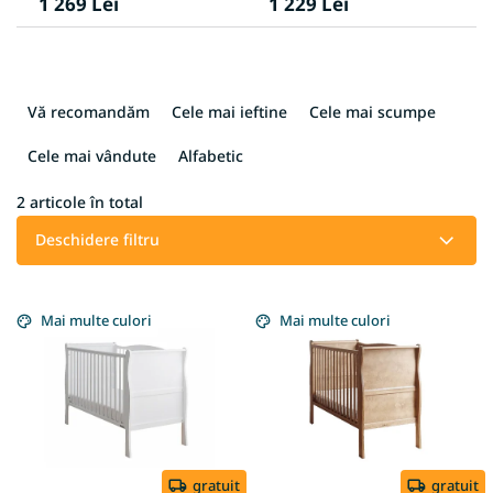
1 269 Lei
1 229 Lei
S
e
Vă recomandăm
Cele mai ieftine
Cele mai scumpe
l
e
Cele mai vândute
Alfabetic
c
t
2
articole în total
a
Deschidere filtru
r
e
L
a
i
Mai multe culori
Mai multe culori
p
s
r
t
o
ă
d
p
u
r
s
o
u
d
gratuit
gratuit