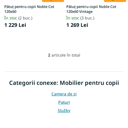
l
u
u
Pătuț pentru copii Noble Cot
Pătuț pentru copii Noble Cot
s
120x60
120x60 Vintage
i
e
În stoc
(2 buc.)
În stoc
(3 buc.)
1 229 Lei
1 269 Lei
2
articole în total
C
o
n
t
r
Categorii conexe: Mobilier pentru copii
o
l
Camera de zi
u
l
Paturi
l
Služby
i
s
t
ă