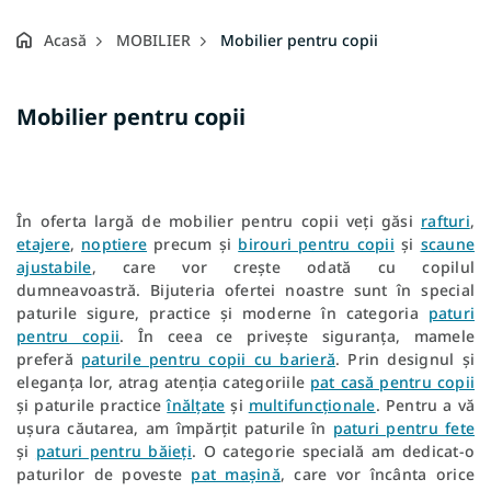
Acasă
MOBILIER
Mobilier pentru copii
Mobilier pentru copii
În oferta largă de mobilier pentru copii veți găsi
rafturi
,
etajere
,
noptiere
precum și
birouri pentru copii
și
scaune
ajustabile
, care vor crește odată cu copilul
dumneavoastră. Bijuteria ofertei noastre sunt în special
paturile sigure, practice și moderne în categoria
paturi
pentru copii
. În ceea ce privește siguranța, mamele
preferă
paturile pentru copii cu barieră
. Prin designul și
eleganța lor, atrag atenția categoriile
pat casă pentru copii
și paturile practice
înălțate
și
multifuncționale
. Pentru a vă
ușura căutarea, am împărțit paturile în
paturi pentru fete
și
paturi pentru băieți
. O categorie specială am dedicat-o
paturilor de poveste
pat mașină
, care vor încânta orice