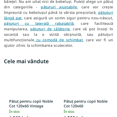
băiețel. Nu am uitat nici de bebeluși. Puteți alege un pătuț
din categoriile -
pătuțuri ajustabile
, care vor crește
împreună cu bebelușul până la vârsta preșcolară,
pătuțuri
lângă pat
, care asigură un somn sigur pentru nou-născut,
pătuțuri cu laterală rabatabilă
, care facilitează
manipularea,
pătuțuri de călătorie
, care vă pot însoți în
vacanță sau la o vizită obișnuită, sau pătuțuri
multifuncționale
cu comodă de schimbat
, care vor fi un
ajutor zilnic la schimbarea scutecelor.
Cele mai vândute
Pătuț pentru copii Noble
Pătuț pentru copii Noble
Cot 120x60 Vintage
Cot 120x60
În stoc
În stoc