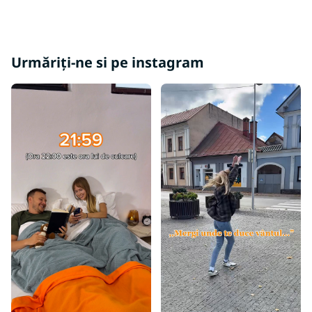
r
i
l
o
Urmăriți-ne si pe instagram
r