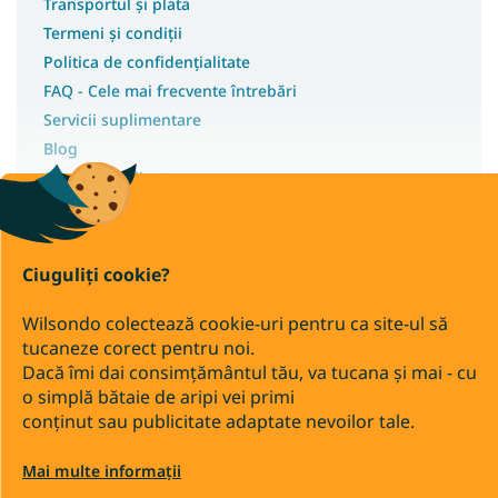
Transportul și plata
Termeni și condiții
Politica de confidențialitate
FAQ - Cele mai frecvente întrebări
Servicii suplimentare
Blog
Ofertă cu ridicata
Instrucțiuni de montaj
Ciuguliți cookie?
Wilsondo colectează cookie-uri pentru ca site-ul să
Drepturi de autor 2026
tucaneze corect pentru noi.
Wilsondo.ro
Dacă îmi dai consimțământul tău, va tucana și mai - cu
. Toate drepturile rezervate.
o simplă bătaie de aripi vei primi
Editați setările cookie-urilor
conținut sau publicitate adaptate nevoilor tale.
Transfer bancar
Ramburs
Mai multe informații