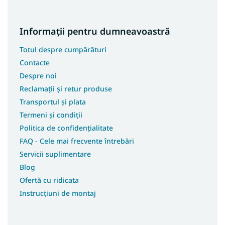
Covoare 400x500
Covoare 60x110
Informații pentru dumneavoastră
Covoare 70x150
Totul despre cumpărături
Covoare 70x200
Contacte
Covoare 70x250
Despre noi
Covoare 70x300
Reclamații și retur produse
Covoare 70x400
Transportul și plata
Covoare 80x250
Termeni și condiții
Politica de confidențialitate
Covoare 80x400
FAQ - Cele mai frecvente întrebări
Covoare 100x150
Servicii suplimentare
Covoare 100x250
Blog
Covoare 100x300
Ofertă cu ridicata
Covoare 100x400
Instrucțiuni de montaj
Covoare 180x250
Covoare 250x350