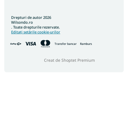
Covoare 133x190
Covoare 180x200
Drepturi de autor 2026
Covoare 200x200
Wilsondo.ro
. Toate drepturile rezervate.
Covoare 133x195
Editați setările cookie-urilor
Covoare 240x340
Transfer bancar
Ramburs
Covoare 400x400
Covoare 120x90
Creat de Shoptet Premium
Covoare 120x100
Covoare 133x133
Covoare 150x210
Covoare 40x60
Covoare 90x310
Covoare 100x190
Covoare 150x300
Covoare 200x400
Covoare 160x210