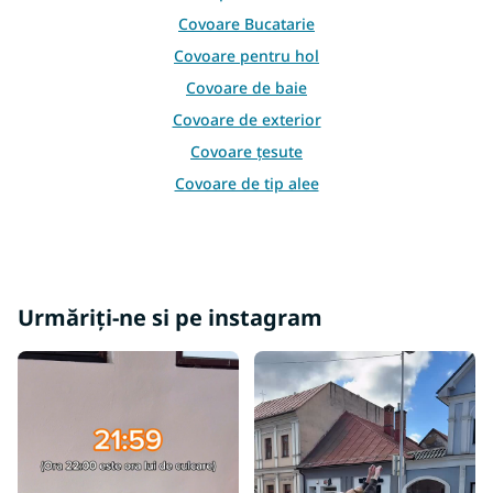
i
s
Covoare Bucatarie
t
Covoare pentru hol
ă
r
Covoare de baie
i
Covoare de exterior
l
o
Covoare țesute
r
Covoare de tip alee
Covoare pluș
Covoare sub brad de Crăciun
Covoare albe
Urmăriți-ne si pe instagram
Covoare negre
Covoare colorate
Covoare maro
Covoare albastre
Covoare roz
Covoare gri