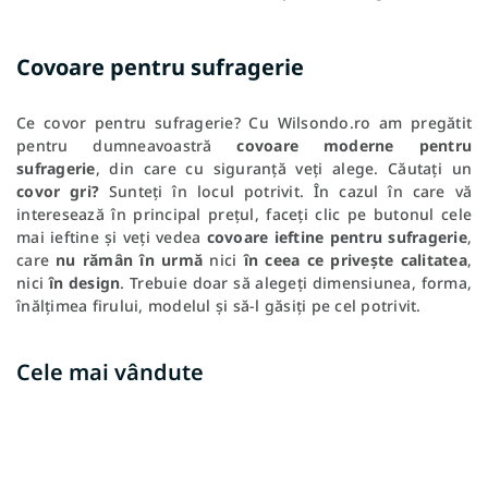
Covoare pentru sufragerie
Ce covor pentru sufragerie? Cu Wilsondo.ro am pregătit
pentru dumneavoastră
covoare moderne pentru
sufragerie
, din care cu siguranță veți alege. Căutați un
covor gri?
Sunteți în locul potrivit. În cazul în care vă
interesează în principal prețul, faceți clic pe butonul cele
mai ieftine și veți vedea
covoare ieftine pentru sufragerie
,
care
nu rămân în urmă
nici
în ceea ce privește calitatea
,
nici
în design
. Trebuie doar să alegeți dimensiunea, forma,
înălțimea firului, modelul și să-l găsiți pe cel potrivit.
Cele mai vândute