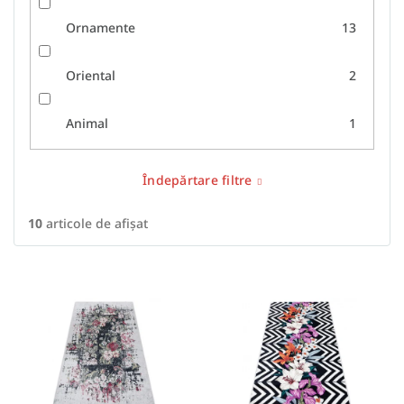
Ornamente
13
Oriental
2
Animal
1
Îndepărtare filtre
10
articole de afişat
L
i
s
t
ă
p
r