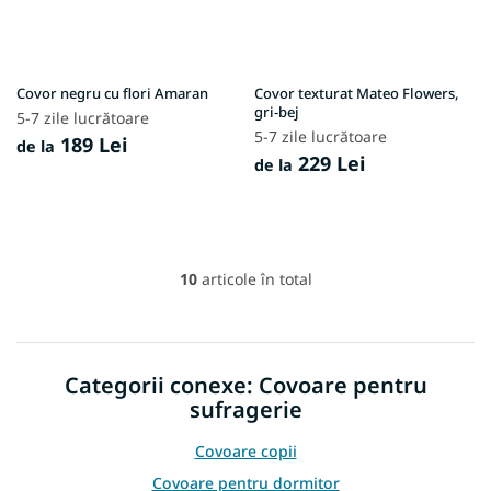
Covor negru cu flori Amaran
Covor texturat Mateo Flowers,
gri-bej
5-7 zile lucrătoare
5-7 zile lucrătoare
189 Lei
de la
229 Lei
de la
10
articole în total
C
o
n
t
r
Categorii conexe: Covoare pentru
o
sufragerie
l
u
l
Covoare copii
l
Covoare pentru dormitor