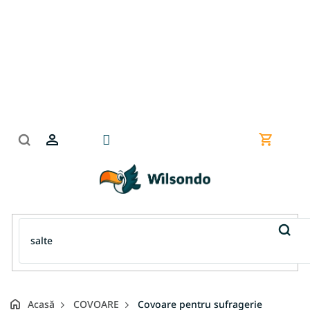
Treci
la
conținut
Coş
de
cumpără
Acasă
COVOARE
Covoare pentru sufragerie