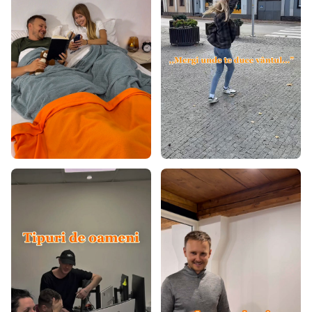
Covoare turcoaz
Covoare verzi
Covoare galbene
Covoare burgundy
Covoare bej
Covoare crem
Covoare mov
Covoare portocalii
Covoare 60x100
Covoare 60x120
Covoare 80x150
Covoare 80x200
Covoare 80x300
Covoare 90x200
Covoare 100x200