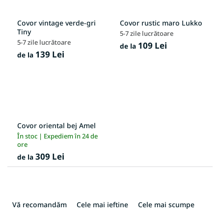
Covor vintage verde-gri
Covor rustic maro Lukko
Tiny
5-7 zile lucrătoare
5-7 zile lucrătoare
109 Lei
de la
139 Lei
de la
Covor oriental bej Amel
În stoc | Expediem în 24 de
ore
309 Lei
de la
S
e
Vă recomandăm
Cele mai ieftine
Cele mai scumpe
l