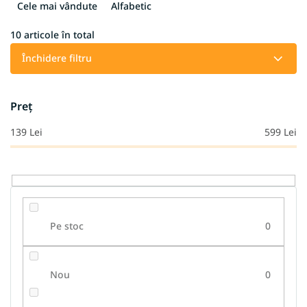
e
Cele mai vândute
Alfabetic
c
t
10
articole în total
a
Închidere filtru
r
e
a
Preţ
p
r
139
Lei
599
Lei
o
d
u
s
u
l
Pe stoc
0
u
i
Nou
0