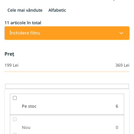
l
e
Cele mai vândute
Alfabetic
c
t
11
articole în total
a
Închidere filtru
r
e
a
Preţ
p
r
199
Lei
369
Lei
o
d
u
s
u
l
Pe stoc
6
u
i
Nou
0