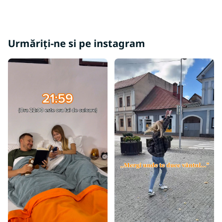
Covoare sub brad de Crăciun
Covoare albe
Covoare negre
Urmăriți-ne si pe instagram
Covoare colorate
Covoare maro
Covoare albastre
Covoare roz
Covoare gri
Covoare turcoaz
Covoare verzi
Covoare galbene
Covoare burgundy
Covoare bej
Covoare crem
Covoare mov