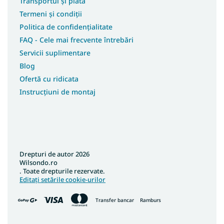
Transportul și plata
Covoare 80x250
Termeni și condiții
Covoare 80x400
Politica de confidențialitate
Covoare 100x150
FAQ - Cele mai frecvente întrebări
Covoare 100x250
Servicii suplimentare
Covoare 100x300
Blog
Covoare 100x400
Ofertă cu ridicata
Covoare 180x250
Instrucțiuni de montaj
Covoare 250x350
Covoare 133x190
Covoare 180x200
Covoare 200x200
Drepturi de autor 2026
Covoare 133x195
Wilsondo.ro
. Toate drepturile rezervate.
Covoare 240x340
Editați setările cookie-urilor
Covoare 400x400
Transfer bancar
Ramburs
Covoare 120x90
Covoare 120x100