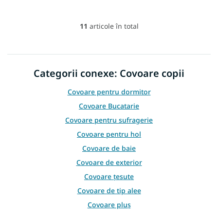
11
articole în total
C
o
n
t
r
Categorii conexe: Covoare copii
o
l
Covoare pentru dormitor
u
l
Covoare Bucatarie
l
Covoare pentru sufragerie
i
s
Covoare pentru hol
t
Covoare de baie
ă
r
Covoare de exterior
i
l
Covoare țesute
o
Covoare de tip alee
r
Covoare pluș