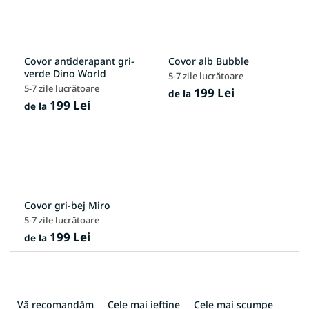
Covor antiderapant gri-
Covor alb Bubble
verde Dino World
5-7 zile lucrătoare
5-7 zile lucrătoare
199 Lei
de la
199 Lei
de la
Covor gri-bej Miro
5-7 zile lucrătoare
199 Lei
de la
S
e
Vă recomandăm
Cele mai ieftine
Cele mai scumpe