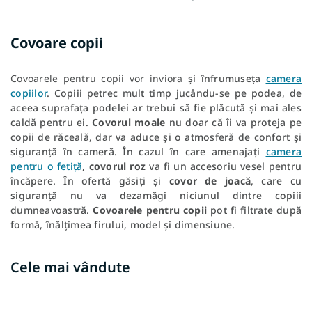
Covoare copii
Covoarele pentru copii vor inviora
și înfrumuseța
camera
copiilor
.
Copiii petrec mult timp jucându-se pe podea, de
aceea suprafața podelei ar trebui să fie plăcută și mai ales
caldă pentru ei.
Covorul moale
nu doar că îi va proteja pe
copii de răceală, dar va aduce și o atmosferă de confort și
siguranță în cameră. În cazul în care amenajați
camera
pentru o fetiță
,
covorul roz
va fi un accesoriu vesel pentru
încăpere. În ofertă găsiți și
covor de joacă
, care cu
siguranță nu va dezamăgi niciunul dintre copiii
dumneavoastră.
Covoarele pentru copii
pot fi filtrate după
formă, înălțimea firului, model și dimensiune.
Cele mai vândute