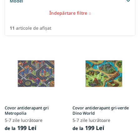
Model
Îndepărtare filtre
11
articole de afişat
L
i
s
t
ă
p
r
o
d
u
Covor antiderapant gri
Covor antiderapant gri-verde
s
Metropolia
Dino World
e
5-7 zile lucrătoare
5-7 zile lucrătoare
199 Lei
199 Lei
de la
de la