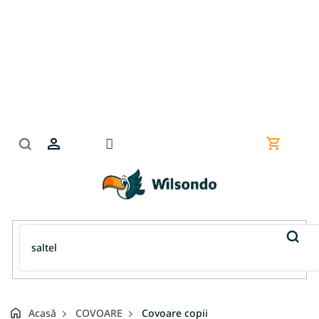
Treci
la
conținut
Coş
de
cumpără
Acasă
COVOARE
Covoare copii