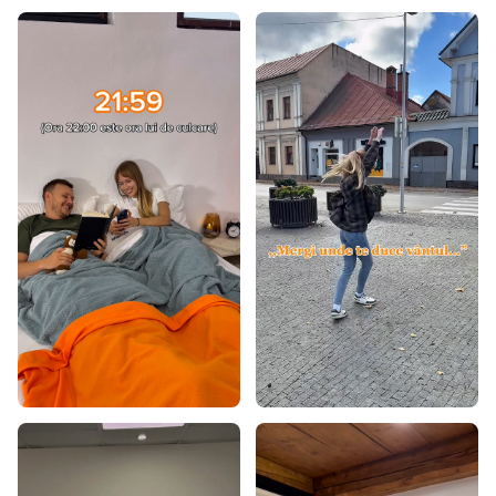
Covoare maro
Covoare albastre
Covoare roz
Covoare gri
Covoare turcoaz
Covoare verzi
Covoare galbene
Covoare burgundy
Covoare bej
Covoare crem
Covoare mov
Covoare portocalii
Covoare 60x100
Covoare 60x120
Covoare 80x150