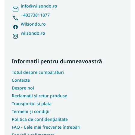
l
info
@
wilsondo.ro
Covoare 200x290
+40373811877
Covoare 200x300
Wilsondo.ro
Covoare 240x330
wilsondo.ro
Covoare300x400
Covoare 400x500
Covoare 60x110
Informații pentru dumneavoastră
Covoare 70x150
Covoare 70x200
Totul despre cumpărături
Covoare 70x250
Contacte
Covoare 70x300
Despre noi
Reclamații și retur produse
Covoare 70x400
Transportul și plata
Covoare 80x250
Termeni și condiții
Covoare 80x400
Politica de confidențialitate
Covoare 100x150
FAQ - Cele mai frecvente întrebări
Covoare 100x250
Servicii suplimentare