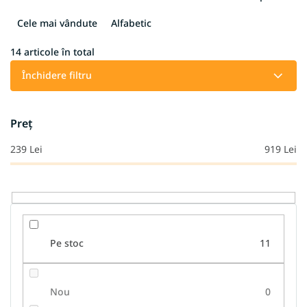
l
e
Cele mai vândute
Alfabetic
c
t
14
articole în total
a
Închidere filtru
r
e
a
Preţ
p
r
239
Lei
919
Lei
o
d
u
s
u
l
Pe stoc
11
u
i
Nou
0