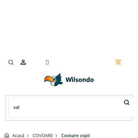
Treci
la
conținut
Coş
de
cumpără
Acasă
COVOARE
Covoare copii