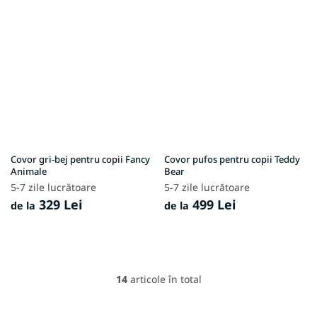
Covor gri-bej pentru copii Fancy
Covor pufos pentru copii Teddy
Animale
Bear
5-7 zile lucrătoare
5-7 zile lucrătoare
329 Lei
499 Lei
de la
de la
14
articole în total
C
o
n