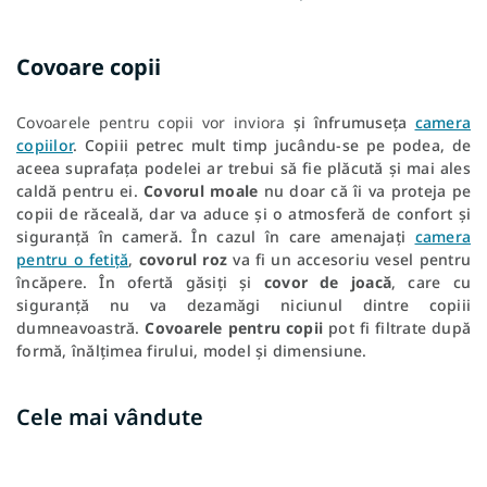
Covoare copii
Covoarele pentru copii vor inviora
și înfrumuseța
camera
copiilor
.
Copiii petrec mult timp jucându-se pe podea, de
aceea suprafața podelei ar trebui să fie plăcută și mai ales
caldă pentru ei.
Covorul moale
nu doar că îi va proteja pe
copii de răceală, dar va aduce și o atmosferă de confort și
siguranță în cameră. În cazul în care amenajați
camera
pentru o fetiță
,
covorul roz
va fi un accesoriu vesel pentru
încăpere. În ofertă găsiți și
covor de joacă
, care cu
siguranță nu va dezamăgi niciunul dintre copiii
dumneavoastră.
Covoarele pentru copii
pot fi filtrate după
formă, înălțimea firului, model și dimensiune.
Cele mai vândute