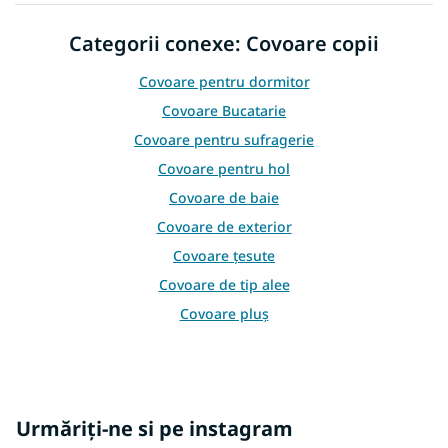
t
r
Categorii conexe: Covoare copii
o
l
Covoare pentru dormitor
u
l
Covoare Bucatarie
l
Covoare pentru sufragerie
i
s
Covoare pentru hol
t
Covoare de baie
ă
r
Covoare de exterior
i
l
Covoare țesute
o
Covoare de tip alee
r
Covoare pluș
Covoare sub brad de Crăciun
Covoare albe
Covoare negre
Urmăriți-ne si pe instagram
Covoare colorate