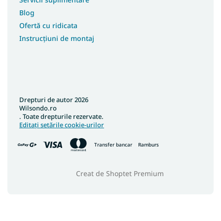
Covoare 100x300
Blog
Covoare 100x400
Ofertă cu ridicata
Covoare 180x250
Instrucțiuni de montaj
Covoare 250x350
Covoare 133x190
Covoare 180x200
Covoare 200x200
Drepturi de autor 2026
Covoare 133x195
Wilsondo.ro
. Toate drepturile rezervate.
Covoare 240x340
Editați setările cookie-urilor
Covoare 400x400
Transfer bancar
Ramburs
Covoare 120x90
Covoare 120x100
Creat de Shoptet Premium
Covoare 133x133
Covoare 150x210
Covoare 40x60