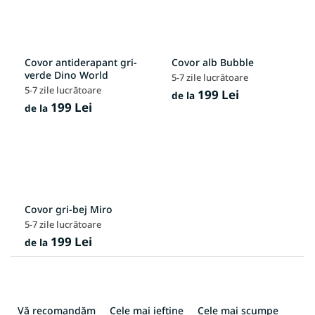
Covor antiderapant gri-
Covor alb Bubble
verde Dino World
5-7 zile lucrătoare
5-7 zile lucrătoare
199 Lei
de la
199 Lei
de la
Covor gri-bej Miro
5-7 zile lucrătoare
199 Lei
de la
S
e
Vă recomandăm
Cele mai ieftine
Cele mai scumpe