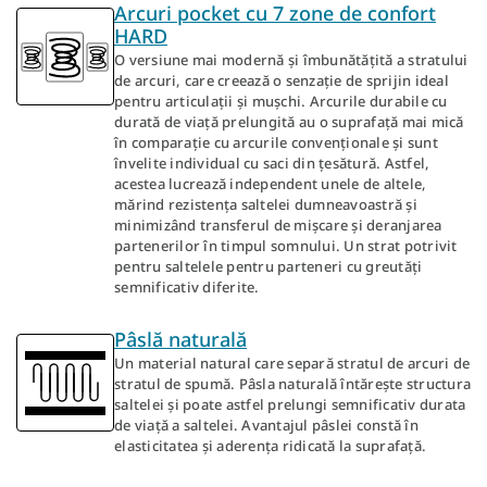
Arcuri pocket cu 7 zone de confort
HARD
O versiune mai modernă și îmbunătățită a stratului
de arcuri, care creează o senzație de sprijin ideal
pentru articulații și mușchi. Arcurile durabile cu
durată de viață prelungită au o suprafață mai mică
în comparație cu arcurile convenționale și sunt
învelite individual cu saci din țesătură. Astfel,
acestea lucrează independent unele de altele,
mărind rezistența saltelei dumneavoastră și
minimizând transferul de mișcare și deranjarea
partenerilor în timpul somnului. Un strat potrivit
pentru saltelele pentru parteneri cu greutăți
semnificativ diferite.
Pâslă naturală
Un material natural care separă stratul de arcuri de
stratul de spumă. Pâsla naturală întărește structura
saltelei și poate astfel prelungi semnificativ durata
de viață a saltelei. Avantajul pâslei constă în
elasticitatea și aderența ridicată la suprafață.