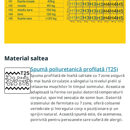
Material saltea
Spumă poliuretanică profilată (T25)
Spuma profilată de înaltă calitate cu 7 zone asigură
o mai bună circulație a sângelui la nivelul pielii și
relaxarea mușchilor în timpul somnului. Aceasta se
adaptează la forma corpului datorită temperaturii
corpului, sporind senzația de somn bun. Datorită
sistemului de fermitate cu 7 zone, oferă coloanei
vertebrale și întregului corp o poziționare și un
sprijin natural. Această spumă este, de asemenea,
potrivită pentru persoanele care suferă de alergii.