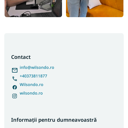
S
u
b
s
Contact
o
l
info
@
wilsondo.ro
+40373811877
Wilsondo.ro
wilsondo.ro
Informații pentru dumneavoastră