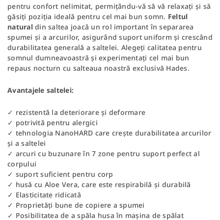
pentru confort nelimitat, permițându-vă să vă relaxați și să
găsiți poziția ideală pentru cel mai bun somn.
Feltul
natural
din saltea joacă un rol important în separarea
spumei și a arcurilor, asigurând suport uniform și crescând
durabilitatea generală a saltelei. Alegeți calitatea pentru
somnul dumneavoastră și experimentați cel mai bun
repaus nocturn cu salteaua noastră exclusivă Hades.
Avantajele saltelei:
✓ rezistentă la deteriorare și deformare
✓ potrivită pentru alergici
✓ tehnologia NanoHARD care crește durabilitatea arcurilor
și a saltelei
✓ arcuri cu buzunare în 7 zone pentru suport perfect al
corpului
✓ suport suficient pentru corp
✓ husă cu Aloe Vera, care este respirabilă și durabilă
✓ Elasticitate ridicată
✓ Proprietăți bune de copiere a spumei
✓ Posibilitatea de a spăla husa în mașina de spălat