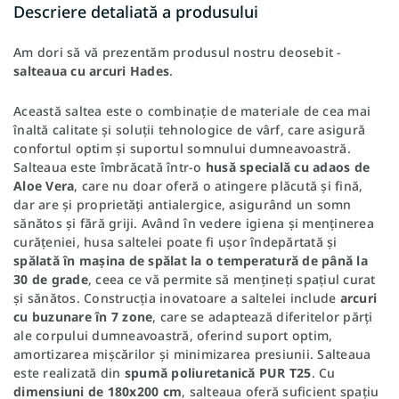
Descriere detaliată a produsului
Am dori să vă prezentăm produsul nostru deosebit -
salteaua cu arcuri Hades
.
Această saltea este o combinație de materiale de cea mai
înaltă calitate și soluții tehnologice de vârf, care asigură
confortul optim și suportul somnului dumneavoastră.
Salteaua este îmbrăcată într-o
husă specială cu adaos de
Aloe Vera
, care nu doar oferă o atingere plăcută și fină,
dar are și proprietăți antialergice, asigurând un somn
sănătos și fără griji. Având în vedere igiena și menținerea
curățeniei, husa saltelei poate fi ușor îndepărtată și
spălată în mașina de spălat la o temperatură de până la
30 de grade
, ceea ce vă permite să mențineți spațiul curat
și sănătos. Construcția inovatoare a saltelei include
arcuri
cu buzunare în 7 zone
, care se adaptează diferitelor părți
ale corpului dumneavoastră, oferind suport optim,
amortizarea mișcărilor și minimizarea presiunii. Salteaua
este realizată din
spumă poliuretanică PUR T25
. Cu
dimensiuni de 180x200 cm
, salteaua oferă suficient spațiu