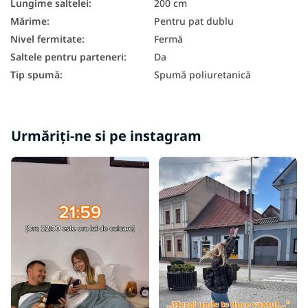
Lungime saltelei
:
200 cm
Saltele cu arcuri 180x200
Mărime
:
Pentru pat dublu
Saltea Aloe Vera 180x200
Nivel fermitate
:
Fermă
Saltele pentru parteneri
:
Da
Saltele ieftine 180x200
Tip spumă
:
Spumă poliuretanică
Saltea duritate H4
Saltele dure 180x200
Urmăriți-ne si pe instagram
Saltele - înălţime 20 cm
În funcție de capacitatea de încărcare a saltelei - 120 kg
Saltele în funcție de capacitatea de greutate 100+ kg