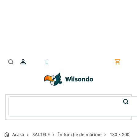
Treci
la
conținut
Coş
de
cumpără
Acasă
SALTELE
În funcție de mărime
180 × 200