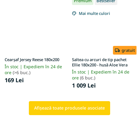
Premium
Bestseller
Mai multe culori
gratuit
Cearșaf Jersey Reese 180x200
Saltea cu arcuri de tip pachet
Ellie 180x200 - husă Aloe Vera
În stoc | Expediem în 24 de
În stoc | Expediem în 24 de
ore
(>6 buc.)
ore
(6 buc.)
169 Lei
1 009 Lei
Afişează toate produsele asociate