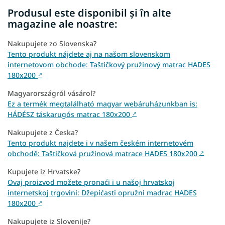
Produsul este disponibil și în alte
magazine ale noastre:
Nakupujete zo Slovenska?
Tento produkt nájdete aj na našom slovenskom
internetovom obchode: Taštičkový pružinový matrac HADES
180x200
↗
Magyarországról vásárol?
Ez a termék megtalálható magyar webáruházunkban is:
HÁDÉSZ táskarugós matrac 180x200
↗
Nakupujete z Česka?
Tento produkt najdete i v našem českém internetovém
obchodě: Taštičková pružinová matrace HADES 180x200
↗
Kupujete iz Hrvatske?
Ovaj proizvod možete pronaći i u našoj hrvatskoj
internetskoj trgovini: Džepićasti opružni madrac HADES
180x200
↗
Nakupujete iz Slovenije?