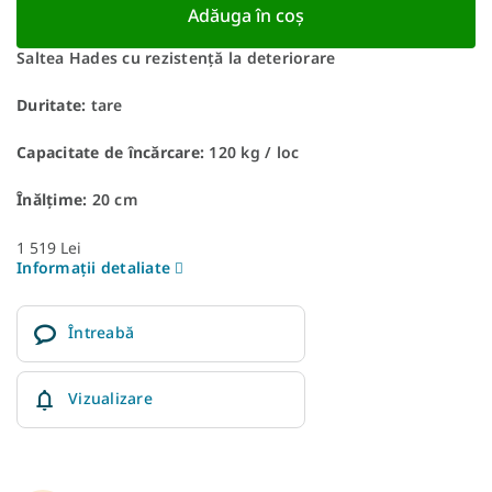
Adăuga în coş
Saltea Hades cu rezistență la deteriorare
Duritate:
tare
Capacitate de încărcare:
120 kg / loc
Înălțime:
20 cm
1 519 Lei
Informaţii detaliate
Întreabă
Vizualizare