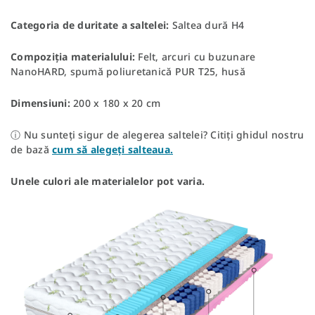
Categoria de duritate a saltelei:
Saltea dură H4
Compoziția materialului:
Felt, arcuri cu buzunare
NanoHARD, spumă poliuretanică PUR T25, husă
Dimensiuni:
200 x 180 x 20 cm
ⓘ Nu sunteți sigur de alegerea saltelei? Citiți ghidul nostru
de bază
cum să alegeți salteaua.
Unele culori ale materialelor pot varia.