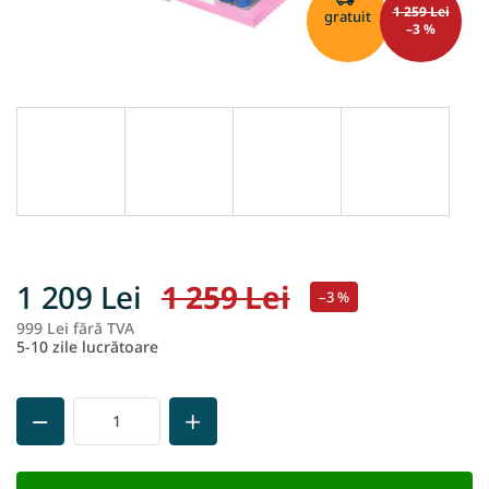
1 259 Lei
gratuit
–3 %
1 209 Lei
1 259 Lei
–3 %
999 Lei fără TVA
Ev
5-10 zile lucrătoare
pr