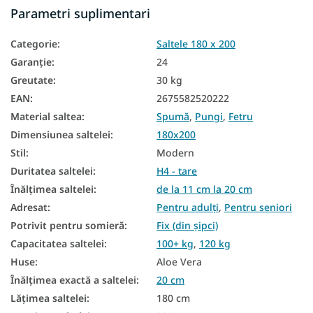
Parametri suplimentari
Saltea in functie de capacitatea de incarcare
Categorie
:
Saltele 180 x 200
Saltea Aloe Vera
Garanţie
:
24
Saltea din spumă PUR
Greutate
:
30 kg
Saltele naturale
EAN
:
2675582520222
Material saltea
:
Spumă
,
Pungi
,
Fetru
Saltele de podea
Dimensiunea saltelei
:
180x200
Saltele pentru podea
Stil
:
Modern
Saltele în funcție de fermitate
Duritatea saltelei
:
H4 - tare
Înălțimea saltelei
:
de la 11 cm la 20 cm
Saltele dure
Adresat
:
Pentru adulți
,
Pentru seniori
Saltele mari
Potrivit pentru somieră
:
Fix (din șipci)
Capacitatea saltelei
:
100+ kg
,
120 kg
Saltele matrimoniale
Huse
:
Aloe Vera
Saltele antialergice
Înălțimea exactă a saltelei
:
20 cm
Lățimea saltelei
:
180 cm
Saltele de buzunar 180x200