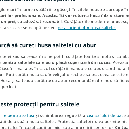
ile mari în lumea spălării le găsești în zilele noastre aproape î
oriilor profesionale
.
Acestea îți vor returna husa într-o stare 
 un preț cu adevărat rezonabil.
Curățătoriile moderne folosesc
ectare, care se ocupă perfect
de acarienii din husa saltelei
.
rcă să cureți husa saltelei cu abur
ltelei sau salteaua în sine pot fi curățate foarte simplu și cu ab
 pentru saltelele care au o placă superioară din cocos.
Aceasta 
ască – mai ales în cazul curățării manuale cu abur, când nu ai
or. Poți curăța husa sau învelișul direct pe saltea, ceea ce este
Husa și salteaua curățate cu abur recomandăm din nou să fie ex
 perfect.
ește protecții pentru saltele
iile pentru saltea
și schimbarea regulată a
cearșafului de pat
su
ății de a spăla husa saltelei. Protecția saltelei nu va permite nic
 mai ales în cazul copiilor mici sau al îngrijirii seniorilor.
Cu toa