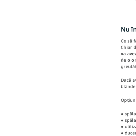
Nu în
Ce să f
Chiar d
va avea
de o or
greutăț
Dacă av
blânde 
Opțiuni
● spăl
● spăla
● utili
● ducer