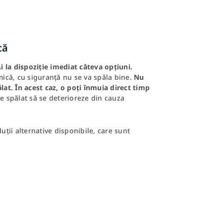
că
i la dispoziție imediat câteva opțiuni.
 mică, cu siguranță nu se va spăla bine.
Nu
lat. În acest caz, o poți înmuia direct timp
de spălat să se deterioreze din cauza
uții alternative disponibile, care sunt