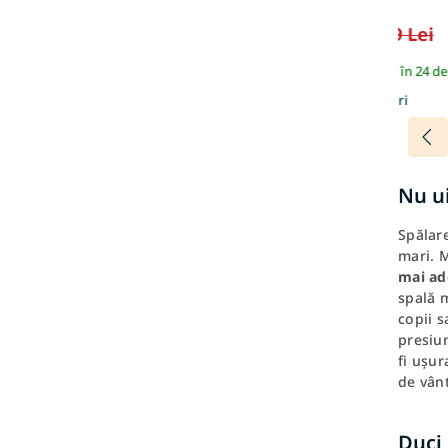
Lavender
909 Lei
1 019 Lei
În stoc | Expediem în 24 de
Mai multe culori
Nu u
Spălare
mari. M
mai ade
spală m
copii s
presiun
fi ușur
de vânt
Duci 