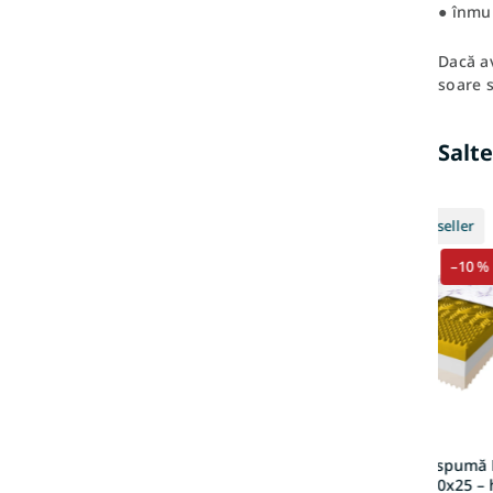
● înmu
Dacă av
soare s
Salte
Standard
Bestseller
+ Cadou gratuit
–10 %
gratuit
Saltea înaltă din spumă
Premium 140x200x25 – 