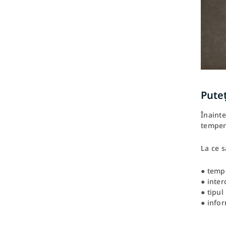
Puteț
Înainte
tempera
La ce s
● temp
● inter
● tipul
● infor