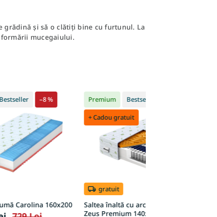
grădină și să o clătiți bine cu furtunul. La
l formării mucegaiului.
Bestseller
–8 %
Premium
Bestseller
+ Cadou gratuit
gratuit
pumă Carolina 160x200
Saltea înaltă cu arcuri împachetate
S
Zeus Premium 140x200x24 – husă
P
ei
729 Lei