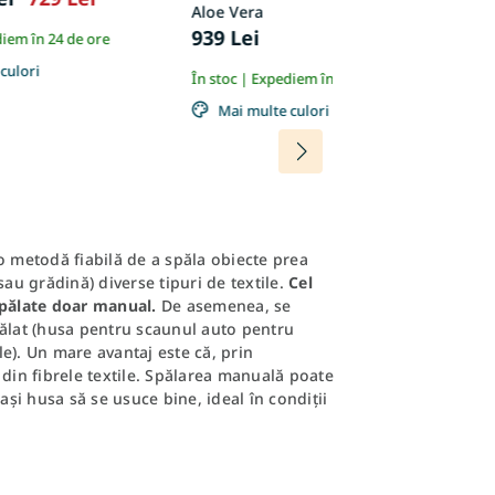
Aloe Vera
L
939 Lei
9
diem în 24 de ore
culori
În stoc | Expediem în 24 de ore
În
Mai multe culori
o metodă fiabilă de a spăla obiecte prea
sau grădină) diverse tipuri de textile.
Cel
spălate doar manual.
De asemenea, se
pălat (husa pentru scaunul auto pentru
ele). Un mare avantaj este că, prin
 din fibrele textile. Spălarea manuală poate
ași husa să se usuce bine, ideal în condiții