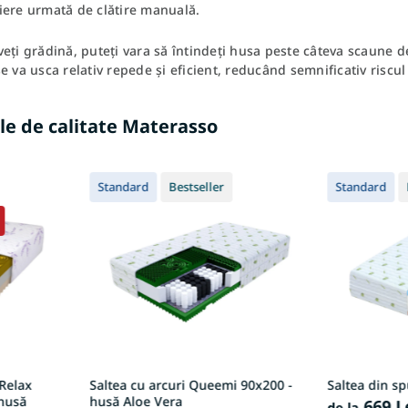
iere urmată de clătire manuală.
eți grădină, puteți vara să întindeți husa peste câteva scaune de 
e va usca relativ repede și eficient, reducând semnificativ riscu
le de calitate Materasso
Standard
Bestseller
Standard
 Relax
Saltea cu arcuri Queemi 90x200 -
Saltea din s
husă
husă Aloe Vera
669 L
de la