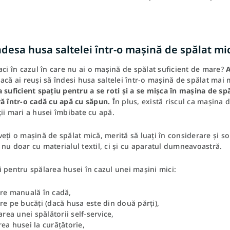
desa husa saltelei într-o mașină de spălat mi
aci în cazul în care nu ai o mașină de spălat suficient de mare?
A
acă ai reuși să îndesi husa saltelei într-o mașină de spălat mai
 suficient spațiu pentru a se roti și a se mișca în mașina de spă
ă într-o cadă cu apă cu săpun.
În plus, există riscul ca mașina 
ii mari a husei îmbibate cu apă.
eți o mașină de spălat mică, merită să luați în considerare și sol
nu doar cu materialul textil, ci și cu aparatul dumneavoastră.
 pentru spălarea husei în cazul unei mașini mici:
are manuală în cadă,
re pe bucăți (dacă husa este din două părți),
zarea unei spălătorii self-service,
ea husei la curățătorie,