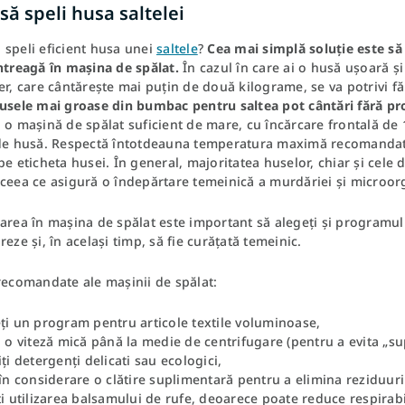
ă speli husa saltelei
 speli eficient husa unei
saltele
?
Cea mai simplă soluție este să 
ntreagă în mașina de spălat.
În cazul în care ai o husă ușoară și
er, care cântărește mai puțin de două kilograme, se va potrivi f
usele mai groase din bumbac pentru saltea pot cântări fără pr
 o mașină de spălat suficient de mare, cu încărcare frontală de 
 de husă. Respectă întotdeauna temperatura maximă recomandată
pe eticheta husei. În general, majoritatea huselor, chiar și cele di
 ceea ce asigură o îndepărtare temeinică a murdăriei și microor
area în mașina de spălat este important să alegeți și programul p
reze și, în același timp, să fie curățată temeinic.
recomandate ale mașinii de spălat:
ți un program pentru articole textile voluminoase,
i o viteză mică până la medie de centrifugare (pentru a evita „sup
iți detergenți delicati sau ecologici,
 în considerare o clătire suplimentară pentru a elimina reziduur
ți utilizarea balsamului de rufe, deoarece poate reduce respirabi