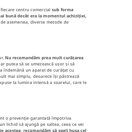
n fiecare centru comercial
sub forma
mai bună decât era la momentul achiziției,
, de asemenea, diverse metode de
ur.
Nu recomandăm prea mult curățarea
ar putea să se umezească ușor și să
 la îndemână un aparat de curățat cu
 mult mai simplu, deoarece își păstrează
puse la lumina intensă a soarelui, care le
nt o prevenție garantată împotriva
iun lichid să ajungă pe saltea, ceea ce vei
te acestea, recomandăm să speli husa cel