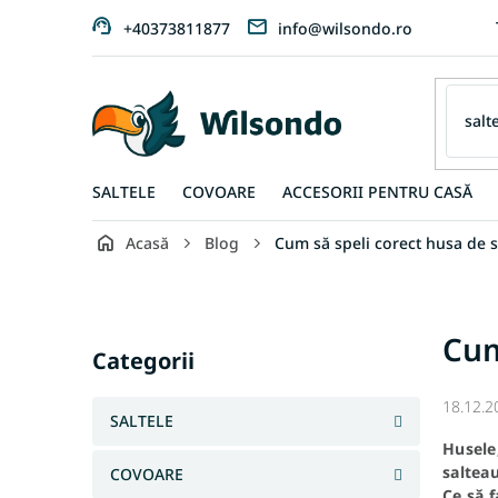
Treci
+40373811877
info@wilsondo.ro
la
conținut
SALTELE
COVOARE
ACCESORII PENTRU CASĂ
Acasă
Blog
Cum să speli corect husa de s
B
a
r
Sari
Cum
ă
peste
Categorii
l
categorii
a
18.12.2
t
SALTELE
e
Husele,
r
salteau
COVOARE
a
Ce să f