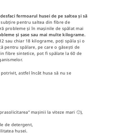
desfaci fermoarul husei de pe saltea și să
 subțire pentru saltea din fibre de
ără probleme și în mașinile de spălat mai
obleme și șase sau mai multe kilograme.
12 sau chiar 18 kilograme, poți spăla și o
 pentru spălare, pe care o găsești de
n fibre sintetice, pot fi spălate la 60 de
ganismelor.
otrivit, astfel încât husa să nu se
rasolicitarea” mașinii la viteze mari 🙂),
ile de detergent,
litatea husei.