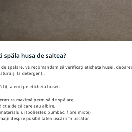
i spăla husa de saltea?
 de spălare, vă recomandăm să verificați eticheta husei, deoarece
tură și la detergenți.
ă fiți atenți pe eticheta husei:
eratura maximă permisă de spălare,
dicția de călcare sau albire,
 materialului (poliester, bumbac, fibre mixte),
mații despre posibilitatea uscării în uscător.