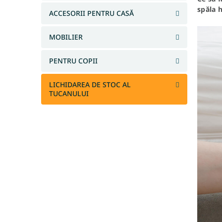
l
spăla h
ACCESORII PENTRU CASĂ
ă
MOBILIER
PENTRU COPII
LICHIDAREA DE STOC AL
TUCANULUI