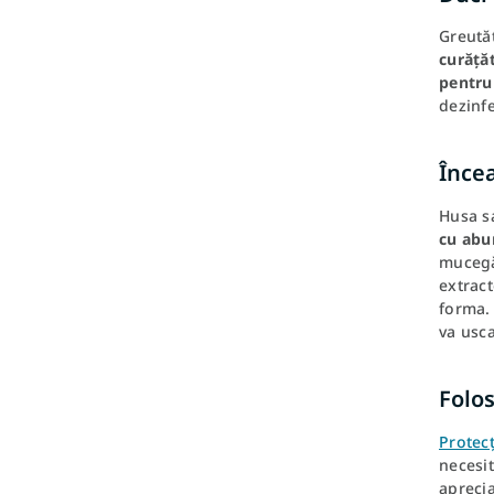
Greutăț
curățăt
pentru
dezinf
Încea
Husa sa
cu abur
mucegăi
extract
forma. 
va usca
Folos
Protecț
necesit
aprecia