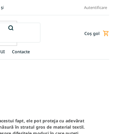
 și retur produse
Transportul și plata
Termeni și condiții
Autentificare
Coş gol
Coş
de
cumpărături
UI
Contacte
 acestui fapt, ele pot proteja cu adevărat
sură în stratul gros de material textil.
espre diferitele moduri în care puteți