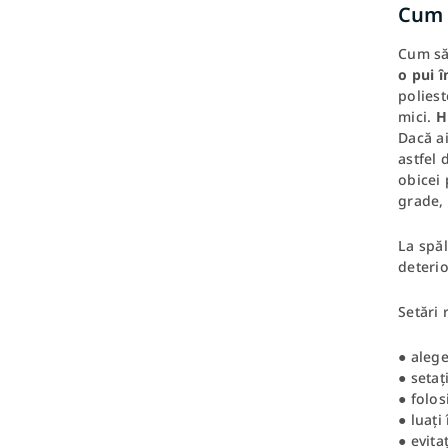
Cum s
Cum să
o pui î
poliest
mici.
H
Dacă ai
astfel
obicei 
grade,
La spăl
deterio
Setări 
● alege
● setaț
● folos
● luați
● evita