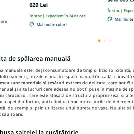
629 Lei
În stoc | Expe
În stoc | Expediem în 24 de ore
Mai multe 
 ore
Mai multe culori
ita de spălarea manuală
a manuală este, deși consumatoare de timp și fizic solicitantă, 
ulți oameni și în zilele noastre spală manual (în cadă, chiuvetă 
sea sunt materiale și țesături extrem de delicate, care pot fi 
anual și alte lucruri care adesea nu pot fi puse în mașina de s
au căruciorul, care este atașată de structura propriu-zisă, și alt
ea apei din furtun, poți elimina temeinic resturile de detergent
ată, de exemplu, prin utilizarea unui burete de vase. Nu uita să l
 sau soare.
husa saltelei la curățătorie