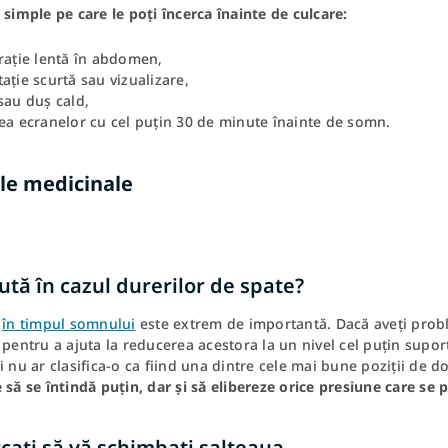
 simple pe care le poți încerca înainte de culcare:
rație lentă în abdomen,
ație scurtă sau vizualizare,
sau duș cald,
ea ecranelor cu cel puțin 30 de minute înainte de somn.
ele medicinale
ută în cazul durerilor de spate?
a
în timpul somnului
este extrem de importantă. Dacă aveți prob
 pentru a ajuta la reducerea acestora la un nivel cel puțin suport
i nu ar clasifica-o ca fiind una dintre cele mai bune poziții de d
 să se întindă puțin, dar și să elibereze orice presiune care se 
cați să vă schimbați salteaua