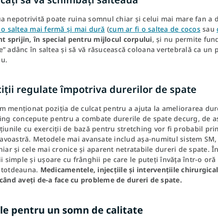
a nepotrivită poate ruina somnul chiar și celui mai mare fan a 
 o saltea mai fermă și mai dură
(
cum ar fi o saltea de cocos
sau
nt sprijin, în special pentru mijlocul corpului
, și nu permite fun
” adânc în saltea și să vă răsucească coloana vertebrală ca un 
u.
iții regulate împotriva durerilor de spate
 menționat poziția de culcat pentru a ajuta la ameliorarea durerii
hing concepute pentru a combate durerile de spate decurg, de a
țiunile cu exerciții de bază pentru stretching vor fi probabil pri
voastră. Metodele mai avansate includ așa-numitul sistem SM, c
hiar și cele mai cronice și aparent netratabile dureri de spate. Î
ii simple și ușoare cu frânghii pe care le puteți învăța într-o oră ș
 totdeauna.
Medicamentele, injecțiile și intervențiile chirurgica
 când aveți de-a face cu probleme de dureri de spate.
ele pentru un somn de calitate