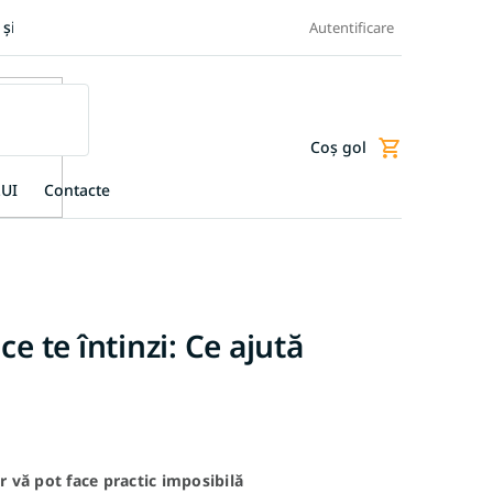
 și retur produse
Transportul și plata
Termeni și condiții
Autentificare
Coş gol
Coş
de
UI
Contacte
cumpărături
 te întinzi: Ce ajută
r vă pot face practic imposibilă