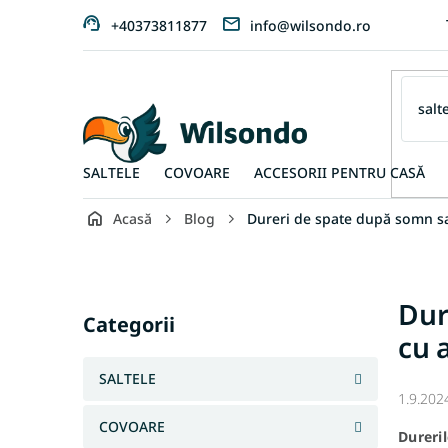
Treci
+40373811877
info@wilsondo.ro
la
conținut
SALTELE
COVOARE
ACCESORII PENTRU CASĂ
Acasă
Blog
Dureri de spate după somn sau
B
a
r
Sari
Dur
ă
peste
Categorii
l
cu 
categorii
a
t
SALTELE
e
1.9.202
r
COVOARE
Dureril
a