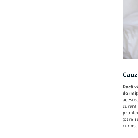
Cauz
Dacă vă
dormiț
acestea
curent 
problem
(care s
cunoscu