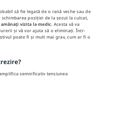
robabil să fie legată de o rană veche sau de
 schimbarea poziției de la șezut la culcat,
amânați vizita la medic.
Acesta vă va
erii și vă vor ajuta să o eliminați. Într-
tivul poate fi și mult mai grav, cum ar fi o
rezire?
amplifica semnificativ tensiunea