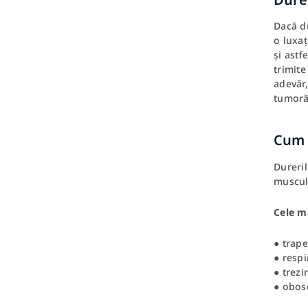
Dacă du
o luxaț
și astf
trimite
adevăr,
tumoră
Cum i
Dureril
muscul
Cele ma
● trape
● respi
● trezi
● obos