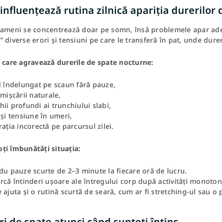
nfluențează rutina zilnică apariția durerilor 
oameni se concentrează doar pe somn, însă problemele apar ades
 diverse erori și tensiuni pe care le transferă în pat, unde du
i care agravează durerile de spate nocturne:
l îndelungat pe scaun fără pauze,
 mișcării naturale,
ii profundi ai trunchiului slabi,
 și tensiune în umeri,
rația incorectă pe parcursul zilei.
ți îmbunătăți situația:
du pauze scurte de 2–3 minute la fiecare oră de lucru.
rcă întinderi ușoare ale întregului corp după activități monoton
 ajuta și o rutină scurtă de seară, cum ar fi stretching-ul sau 
i de spate atunci când sunteți întins