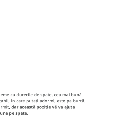
leme cu durerile de spate, cea mai bună
abil, în care puteți adormi, este pe burtă.
ormit,
dar această poziție vă va ajuta
pune pe spate.