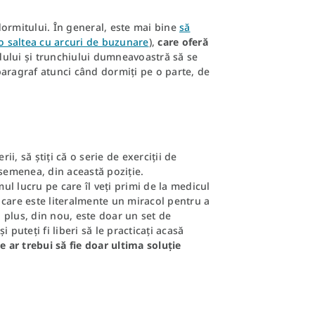
dormitului. În general, este mai bine
să
o saltea cu arcuri de buzunare
),
care oferă
dului și trunchiului dumneavoastră să se
paragraf atunci când dormiți pe o parte, de
, să știți că o serie de exerciții de
semenea, din această poziție.
mul lucru pe care îl veți primi de la medicul
are este literalmente un miracol pentru a
n plus, din nou, este doar un set de
i puteți fi liberi să le practicați acasă
le ar trebui să fie doar ultima soluție