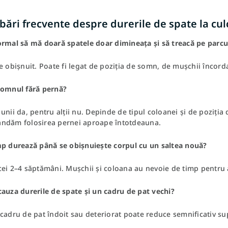
bări frecvente despre durerile de spate la cul
ormal să mă doară spatele doar dimineața și să treacă pe parcur
e obișnuit. Poate fi legat de poziția de somn, de mușchii încorda
somnul fără pernă?
unii da, pentru alții nu. Depinde de tipul coloanei și de poziți
ndăm folosirea pernei aproape întotdeauna.
mp durează până se obișnuiește corpul cu un saltea nouă?
cei 2–4 săptămâni. Mușchii și coloana au nevoie de timp pentru
auza durerile de spate și un cadru de pat vechi?
cadru de pat îndoit sau deteriorat poate reduce semnificativ su