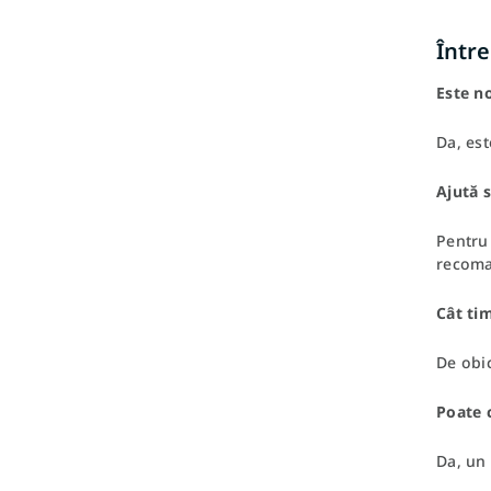
Între
Este n
Da, est
Ajută 
Pentru 
recoma
Cât ti
De obi
Poate c
Da, un 