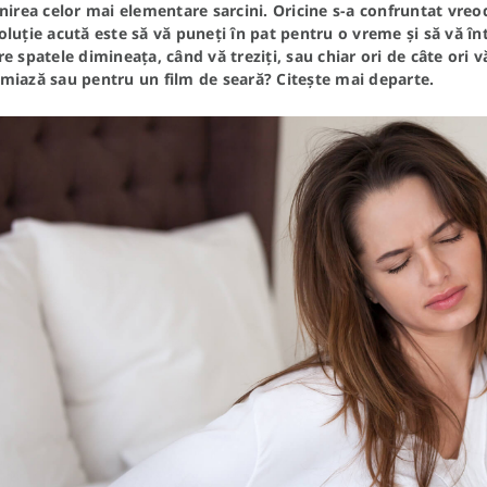
nirea celor mai elementare sarcini. Oricine s-a confruntat vreo
luție acută este să vă puneți în pat pentru o vreme și să vă în
e spatele dimineața, când vă treziți, sau chiar ori de câte ori
miază sau pentru un film de seară? Citește mai departe.