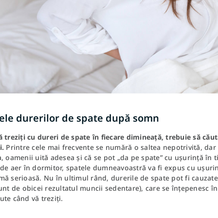
ele durerilor de spate după somn
 treziți cu dureri de spate în fiecare dimineață, trebuie să cău
i.
Printre cele mai frecvente se numără o saltea nepotrivită, dar 
, oamenii uită adesea și că se pot „da pe spate” cu ușurință în t
de aer în dormitor, spatele dumneavoastră va fi expus cu ușurin
ă serioasă. Nu în ultimul rând, durerile de spate pot fi cauzate
unt de obicei rezultatul muncii sedentare), care se înțepenesc în 
te când vă treziți.