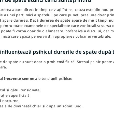
rerea apare direct în timp ce v-ați întins, cauza este din nou p
ie a unei părți mici a spatelui, pe care puneți presiune doar prin
el apare durerea.
Dacă durerea de spate apare de mult timp, nu 
 pentru toate examenele de specialitate care vor localiza sursa dur
 poate fi vorba doar de o alunecare inofensivă a discului, dar mo
 mică care apasă pe nervii din apropierea coloanei vertebrale.
nfluențează psihicul durerile de spate după t
e de spate nu sunt doar o problemă fizică. Stresul psihic poate 
ară.
i frecvente semne ale tensiunii psihice:
zul și gâtul tensionate,
rație superficială,
ri nocturne,
eală de dimineață chiar și după un somn lung.