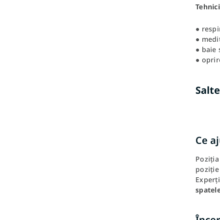
Tehnici
● respi
● medit
● baie 
● oprir
Salt
Ce aj
Poziți
poziție
Experți
spatele
Încer