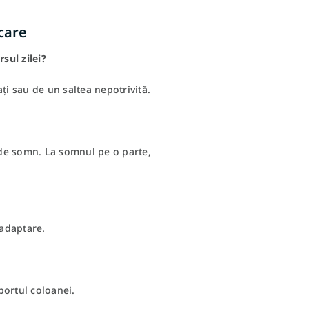
care
sul zilei?
ți sau de un saltea nepotrivită.
a de somn. La somnul pe o parte,
 adaptare.
portul coloanei.