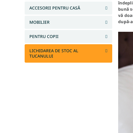
îndepli
l
ACCESORII PENTRU CASĂ
bună so
ă
vă doar
după-a
MOBILIER
PENTRU COPII
LICHIDAREA DE STOC AL
TUCANULUI