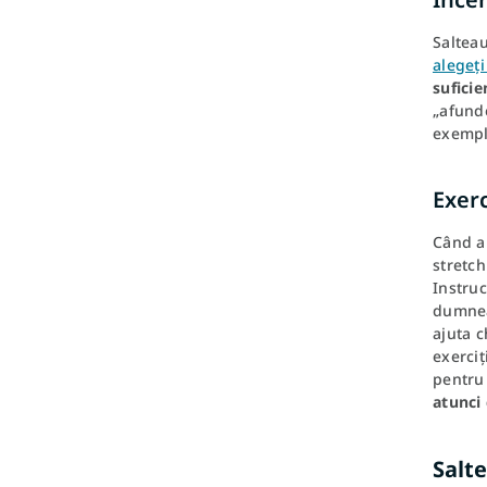
Salteau
alegeți
suficie
„afunde
exempl
Exerc
Când am
stretc
Instruc
dumnea
ajuta c
exerciț
pentru
atunci
Salt