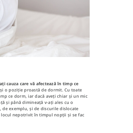
tați cauza care vă afectează în timp ce
și o poziție proastă de dormit. Cu toate
imp ce dorm, iar dacă aveți chiar și un mic
ță și până dimineață v-ați ales cu o
, de exemplu, și de discurile dislocate
locul nepotrivit în timpul nopții și se fac