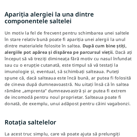
Apariția alergiei la una dintre
componentele saltelei
Un motiv la fel de frecvent pentru schimbarea unei saltele
în stare relativ bună poate fi apariția unei alergii la unul
dintre materialele folosite în saltea.
După cum bine știți,
alergiile pot apărea și dispărea pe parcursul vieții.
Dacă ați
început să vă treziți dimineața fără motiv cu nasul înfundat
sau cu o erupție cutanată, este timpul să vă testați la
imunologie și, eventual, să schimbați salteaua. Puteți
spune că, dacă salteaua este încă bună, ar putea fi folosită
de cineva după dumneavoastră. Nu uitați însă că în saltea
rămâne „amprenta” dumneavoastră și ar putea fi extrem
de incomodă pentru noul proprietar. Salteaua poate fi
donată, de exemplu, unui adăpost pentru câini vagabonzi.
Rotația saltelelor
La acest truc simplu, care vă poate ajuta să prelungiți