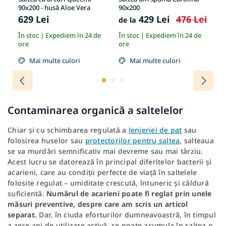
90x200 - husă Aloe Vera
90x200
Re
hu
629 Lei
429 Lei
476 Lei
5
de la
e
În stoc | Expediem în 24 de
În stoc | Expediem în 24 de
În
ore
ore
or
Mai multe culori
Mai multe culori
Contaminarea organică a saltelelor
Chiar și cu schimbarea regulată a
lenjeriei de pat
sau
folosirea huselor sau
protectorilor pentru saltea
, salteaua
se va murdări semnificativ mai devreme sau mai târziu.
Acest lucru se datorează în principal diferitelor bacterii și
acarieni, care au condiții perfecte de viață în saltelele
folosite regulat – umiditate crescută, întuneric și căldură
suficientă.
Numărul de acarieni poate fi reglat prin unele
măsuri preventive, despre care am scris un articol
separat.
Dar, în ciuda eforturilor dumneavoastră, în timpul
a zece ani de utilizare activă, se poate acumula în saltea o