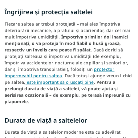
Îngrijirea și protecția saltelei
Fiecare saltea ar trebui protejată – mai ales împotriva
deteriorării mecanice, a prafului și acarienilor, dar cel mai
mult împotriva umidității.
Împotriva primilor doi inamici
menționați, o va proteja în mod fiabil o husă groasă,
respectiv un înveliș care poate fi spălat.
Dacă doriți să
protejați salteaua și împotriva umidității (de exemplu,
împotriva accidentelor nocturne ale copiilor și seniorilor,
dar și împotriva transpirației), folosiți un
protector
impermeabil pentru saltea
. Dacă totuși ajunge vreun lichid
pe saltea,
este important să o uscați bine
.
Pentru a
prelungi durata de viață a saltelei, vă poate ajuta și
aerisirea ocazională – de exemplu, pe terasă împreună cu
plapumele.
Durata de viață a saltelelor
Durata de viață a saltelelor moderne este cu adevărat