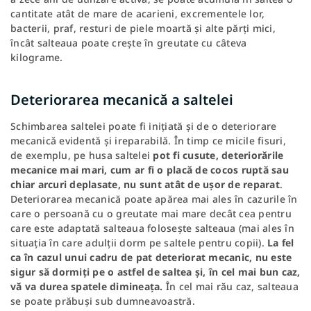
cantitate atât de mare de acarieni, excrementele lor,
bacterii, praf, resturi de piele moartă și alte părți mici,
încât salteaua poate crește în greutate cu câteva
kilograme.
Deteriorarea mecanică a saltelei
Schimbarea saltelei poate fi inițiată și de o deteriorare
mecanică evidentă și ireparabilă. În timp ce micile fisuri,
de exemplu, pe husa saltelei
pot fi cusute, deteriorările
mecanice mai mari, cum ar fi o placă de cocos ruptă sau
chiar arcuri deplasate, nu sunt atât de ușor de reparat
.
Deteriorarea mecanică poate apărea mai ales în cazurile în
care o persoană cu o greutate mai mare decât cea pentru
care este adaptată salteaua folosește salteaua (mai ales în
situația în care adulții dorm pe saltele pentru copii).
La fel
ca în cazul unui cadru de pat deteriorat mecanic, nu este
sigur să dormiți pe o astfel de saltea și, în cel mai bun caz,
vă va durea spatele dimineața.
În cel mai rău caz, salteaua
se poate prăbuși sub dumneavoastră.