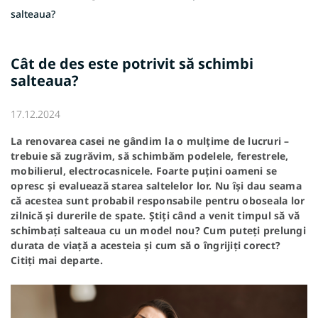
salteaua?
Cât de des este potrivit să schimbi
salteaua?
17.12.2024
La renovarea casei ne gândim la o mulțime de lucruri –
trebuie să zugrăvim, să schimbăm podelele, ferestrele,
mobilierul, electrocasnicele. Foarte puțini oameni se
opresc și evaluează starea saltelelor lor. Nu își dau seama
că acestea sunt probabil responsabile pentru oboseala lor
zilnică și durerile de spate. Știți când a venit timpul să vă
schimbați salteaua cu un model nou? Cum puteți prelungi
durata de viață a acesteia și cum să o îngrijiți corect?
Citiți mai departe.