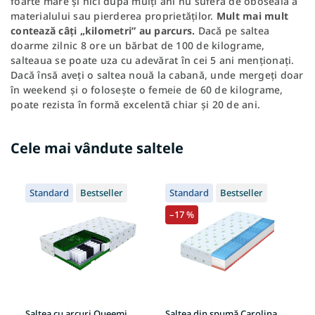
foarte mare și nici după mulți ani nu suferă de oboseală a
materialului sau pierderea proprietăților.
Mult mai mult
contează câți „kilometri” au parcurs.
Dacă pe saltea
doarme zilnic 8 ore un bărbat de 100 de kilograme,
salteaua se poate uza cu adevărat în cei 5 ani menționați.
Dacă însă aveți o saltea nouă la cabană, unde mergeți doar
în weekend și o folosește o femeie de 60 de kilograme,
poate rezista în formă excelentă chiar și 20 de ani.
Cele mai vândute saltele
Standard
Bestseller
Standard
Bestseller
S
–17 %
+
Saltea cu arcuri Queemi
Saltea din spumă Carolina
Sa