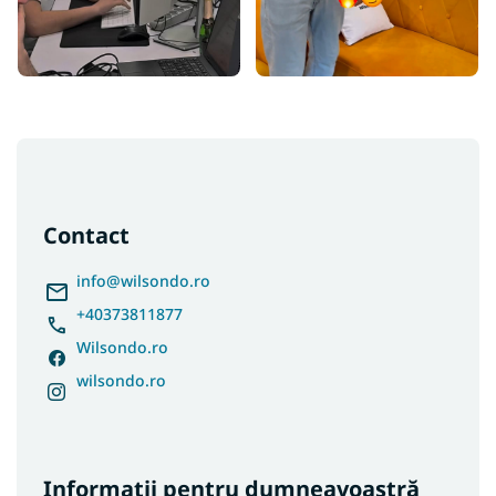
S
u
b
s
Contact
o
l
info
@
wilsondo.ro
+40373811877
Wilsondo.ro
wilsondo.ro
Informații pentru dumneavoastră