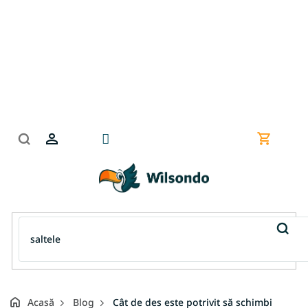
Treci
la
conținut
Coş
de
cumpără
Acasă
Blog
Cât de des este potrivit să schimbi