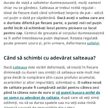
durata de viață a saltelelor dumneavoastră, mulți oameni
chiar nu se gândesc. Salteaua ar trebui rotită regulat –
ideal de fiecare dată când schimbați lenjeria de pat – adică
cel puțin o dată pe săptămână.
Dacă aveți o saltea care are
o
duritate
diferită pe fiecare parte, o puteți roti cel puțin
astfel încât să schimbați locul pentru picioare cu locul
pentru cap.
Centrul de greutate al corpului dumneavoastră
va fi astfel întotdeauna puțin deplasat. Rotația regulată
poate preveni uzura și, prin urmare, deformarea
saltelei
.
Când să schimbi cu adevărat salteaua?
Dacă
salteaua
este vizibil deformată, vă treziți în fiecare
dimineață cu dureri sau simțiți că salteaua este mult mai
grea decât la cumpărare (din cauza prafului acumulat,
acarienilor și altor impurități), schimbați-o.
O saltea nouă
de calitate poate fi cumpărată astăzi pentru câteva zeci
până la câteva sute de euro și
vă puteți bucura astfel de
un somn cu adevărat de calitate
,
după care vă veți simți
odihniți, nu vă va durea spatele sau nu veți avea rinită
alergică cauzată de impuritățile din saltea.