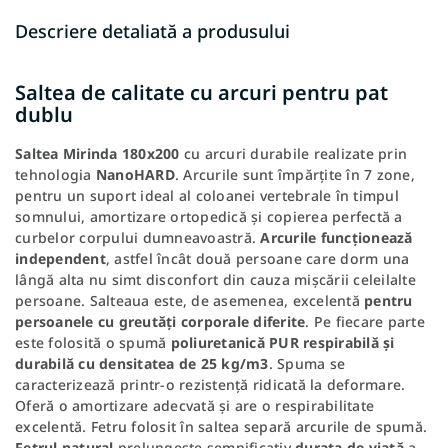
Descriere detaliată a produsului
Saltea de calitate cu arcuri pentru pat
dublu
Saltea Mirinda 180x200
cu arcuri durabile realizate prin
tehnologia
NanoHARD
. Arcurile sunt împărțite în 7 zone,
pentru un suport ideal al coloanei vertebrale în timpul
somnului, amortizare ortopedică și copierea perfectă a
curbelor corpului dumneavoastră.
Arcurile funcționează
independent
, astfel încât două persoane care dorm una
lângă alta nu simt disconfort din cauza mișcării celeilalte
persoane. Salteaua este, de asemenea, excelentă
pentru
persoanele cu greutăți corporale diferite
. Pe fiecare parte
este folosită o spumă
poliuretanică PUR respirabilă și
durabilă cu densitatea de 25 kg/m
3
. Spuma se
caracterizează printr-o rezistență ridicată la deformare.
Oferă o amortizare adecvată și are o respirabilitate
excelentă. Fetru folosit în saltea separă arcurile de spumă.
Fetrul natural
prelungește semnificativ
durata de viață
a