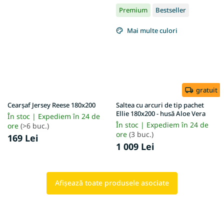
Premium
Bestseller
Mai multe culori
gratuit
Cearșaf Jersey Reese 180x200
Saltea cu arcuri de tip pachet
Ellie 180x200 - husă Aloe Vera
În stoc | Expediem în 24 de
În stoc | Expediem în 24 de
ore
(>6 buc.)
ore
(3 buc.)
169 Lei
1 009 Lei
Afişează toate produsele asociate