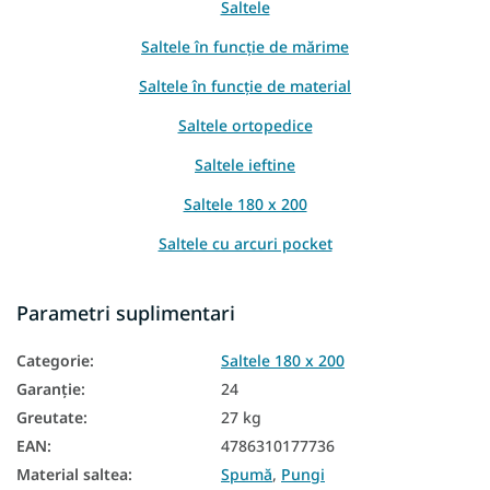
Saltele
Saltele în funcție de mărime
Saltele în funcție de material
Saltele ortopedice
Saltele ieftine
Saltele 180 x 200
Saltele cu arcuri pocket
Saltele cu arcuri
Parametri suplimentari
Saltele in functie de inaltime
Categorie
:
Saltele 180 x 200
Saltea in functie de capacitatea de incarcare
Garanţie
:
24
Saltea Aloe Vera
Greutate
:
27 kg
Saltea din spumă PUR
EAN
:
4786310177736
Material saltea
:
Spumă
,
Pungi
Saltele naturale