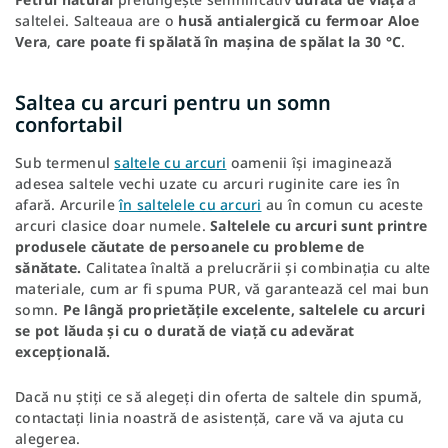
saltelei. Salteaua are o
husă antialergică cu fermoar Aloe
Vera
,
care poate fi spălată în mașina de spălat la 30 °C
.
Saltea cu arcuri pentru un somn
confortabil
Sub termenul
saltele cu arcuri
oamenii își imaginează
adesea saltele vechi uzate cu arcuri ruginite care ies în
afară. Arcurile
în saltelele cu arcuri
au în comun cu aceste
arcuri clasice doar numele.
Saltelele cu arcuri sunt printre
produsele căutate de persoanele cu probleme de
sănătate.
Calitatea înaltă a prelucrării și combinația cu alte
materiale, cum ar fi spuma PUR, vă garantează cel mai bun
somn.
Pe lângă proprietățile excelente, saltelele cu arcuri
se pot lăuda și cu o durată de viață cu adevărat
excepțională.
Dacă nu știți ce să alegeți din oferta de saltele din spumă,
contactați linia noastră de asistență, care vă va ajuta cu
alegerea.