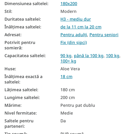
Dimensiunea saltelei
:
180x200
Saltele în funcție de fermitate
Stil
:
Modern
Saltele medicinale
Duritatea saltelei
:
H3 - mediu dur
Înălțimea saltelei
:
de la 11 cm la 20 cm
Saltele mari
Adresat
:
Pentru adulți
,
Pentru seniori
Saltele matrimoniale
Potrivit pentru
Fix (din șipci)
somieră
:
Saltele antialergice
Capacitatea saltelei
:
90 kg
,
până la 100 kg
,
100 kg
,
100+ kg
Saltele de buzunar 180x200
Huse
:
Aloe Vera
Saltele cu arcuri 180x200
Înălțimea exactă a
18 cm
saltelei
:
Saltele ortopedice 180x200
Lățimea saltelei
:
180 cm
Saltea Aloe Vera 180x200
Lungime saltelei
:
200 cm
Mărime
:
Pentru pat dublu
Saltele ieftine 180x200
Nivel fermitate
:
Medie
Saltea duritate H3
Saltele pentru
Da
parteneri
:
În funcție de capacitatea de încărcare a saltelei - 100 kg
Tip spumă
:
PUR spumă