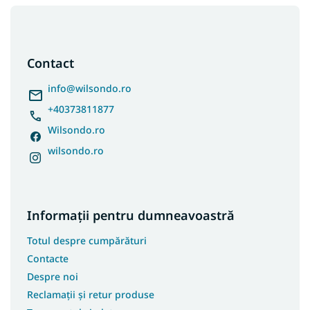
S
u
b
s
Contact
o
l
info
@
wilsondo.ro
+40373811877
Wilsondo.ro
wilsondo.ro
Informații pentru dumneavoastră
Totul despre cumpărături
Contacte
Despre noi
Reclamații și retur produse