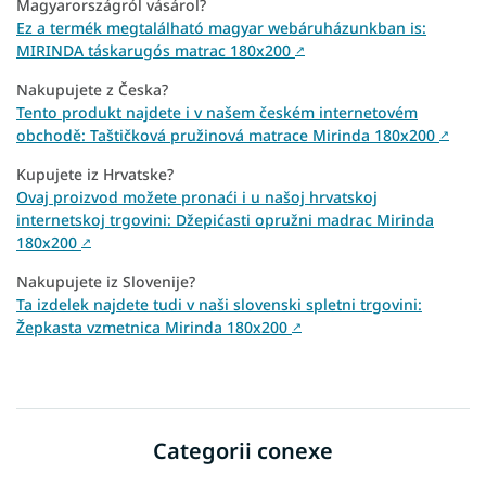
Magyarországról vásárol?
Ez a termék megtalálható magyar webáruházunkban is:
MIRINDA táskarugós matrac 180x200
↗
Nakupujete z Česka?
Tento produkt najdete i v našem českém internetovém
obchodě: Taštičková pružinová matrace Mirinda 180x200
↗
Kupujete iz Hrvatske?
Ovaj proizvod možete pronaći i u našoj hrvatskoj
internetskoj trgovini: Džepićasti opružni madrac Mirinda
180x200
↗
Nakupujete iz Slovenije?
Ta izdelek najdete tudi v naši slovenski spletni trgovini:
Žepkasta vzmetnica Mirinda 180x200
↗
Categorii conexe