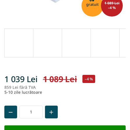
1 089 Lei
gratuit
–4 %
1 039 Lei
1 089 Lei
–4 %
859 Lei fără TVA
Ev
5-10 zile lucrătoare
pr