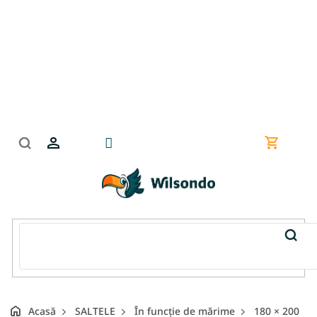
Treci
la
conținut
Coş
de
cumpără
Acasă
SALTELE
În funcție de mărime
180 × 200