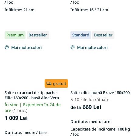
/ loc
/ loc
Înălțime:
21 cm
Înălțime:
16 / 21 cm
Premium
Bestseller
Standard
Bestseller
Mai multe culori
Mai multe culori
gratuit
Saltea cu arcuri de tip pachet
Saltea din spumă Brave 180x200
Ellie 180x200 - husă Aloe Vera
5-10 zile lucrătoare
În stoc | Expediem în 24 de
669 Lei
de la
ore
(1 buc.)
1 009 Lei
Duritate:
mediu tare
Capacitate de încărcare:
100 kg
Duritate:
medie / tare
/ loc