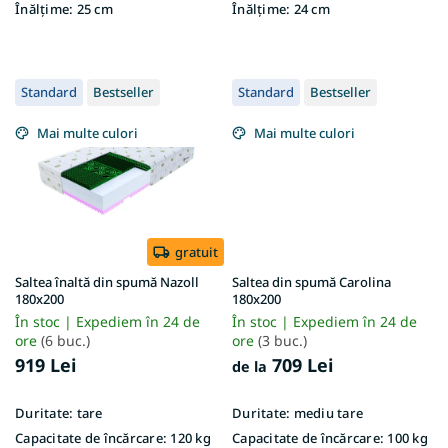
Înălțime:
25 cm
Înălțime:
24 cm
Standard
Bestseller
Standard
Bestseller
Mai multe culori
Mai multe culori
gratuit
Saltea înaltă din spumă Nazoll
Saltea din spumă Carolina
180x200
180x200
În stoc | Expediem în 24 de
În stoc | Expediem în 24 de
ore
(6 buc.)
ore
(3 buc.)
919 Lei
709 Lei
de la
Duritate:
tare
Duritate:
mediu tare
Capacitate de încărcare:
120 kg
Capacitate de încărcare:
100 kg