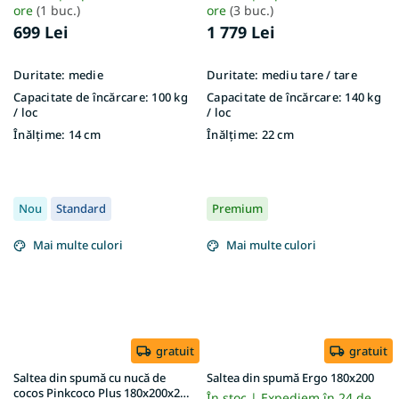
ore
(1 buc.)
ore
(3 buc.)
699 Lei
1 779 Lei
Duritate:
medie
Duritate:
mediu tare / tare
Capacitate de încărcare:
100 kg
Capacitate de încărcare:
140 kg
/ loc
/ loc
Înălțime:
14 cm
Înălțime:
22 cm
Nou
Standard
Premium
Mai multe culori
Mai multe culori
gratuit
gratuit
Saltea din spumă cu nucă de
Saltea din spumă Ergo 180x200
cocos Pinkcoco Plus 180x200x20 -
În stoc | Expediem în 24 de