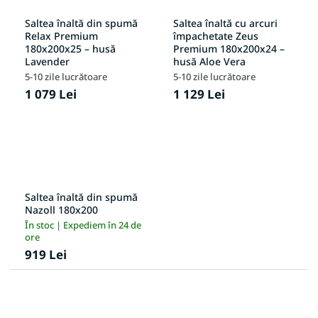
Saltea înaltă din spumă
Saltea înaltă cu arcuri
Relax Premium
împachetate Zeus
180x200x25 – husă
Premium 180x200x24 –
Lavender
husă Aloe Vera
5-10 zile lucrătoare
5-10 zile lucrătoare
1 079 Lei
1 129 Lei
Saltea înaltă din spumă
Nazoll 180x200
În stoc | Expediem în 24 de
ore
919 Lei
S