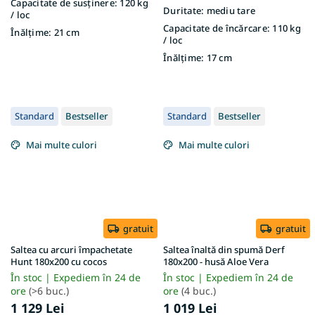
Capacitate de susținere:
120 kg
Duritate:
mediu tare
/ loc
Capacitate de încărcare:
110 kg
Înălțime:
21 cm
/ loc
Înălțime:
17 cm
Standard
Bestseller
Standard
Bestseller
Mai multe culori
Mai multe culori
gratuit
gratuit
Saltea cu arcuri împachetate
Saltea înaltă din spumă Derf
Hunt 180x200 cu cocos
180x200 - husă Aloe Vera
În stoc | Expediem în 24 de
În stoc | Expediem în 24 de
ore
(>6 buc.)
ore
(4 buc.)
1 129 Lei
1 019 Lei