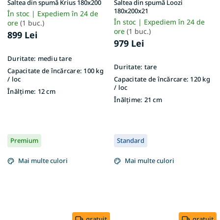
Saltea din spumă Krius 180x200
Saltea din spumă Loozi
180x200x21
În stoc | Expediem în 24 de
În stoc | Expediem în 24 de
ore
(1 buc.)
ore
(1 buc.)
899 Lei
979 Lei
Duritate:
mediu tare
Duritate:
tare
Capacitate de încărcare:
100 kg
/ loc
Capacitate de încărcare:
120 kg
/ loc
Înălțime:
12 cm
Înălțime:
21 cm
Premium
Standard
Mai multe culori
Mai multe culori
gratuit
gratuit