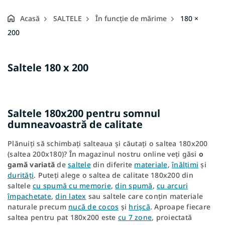
Acasă
SALTELE
În funcție de mărime
180 ×
200
Saltele 180 x 200
Saltele 180x200 pentru somnul
dumneavoastră de calitate
Plănuiți să schimbați salteaua și căutați o saltea 180x200
(saltea 200x180)? În magazinul nostru online veți găsi
o
gamă variată
de
saltele
din diferite
materiale
,
înălțimi
și
durități
. Puteți alege o saltea de calitate 180x200 din
saltele
cu spumă cu memorie
,
din spumă
,
cu arcuri
împachetate
,
din latex
sau saltele care conțin materiale
naturale precum
nucă de cocos
și
hrișcă
. Aproape fiecare
saltea pentru pat 180x200 este
cu 7 zone
, proiectată