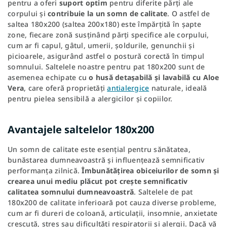
pentru a oferi
suport optim
pentru diferite părți ale
corpului și
contribuie la un somn de calitate
. O astfel de
saltea 180x200 (saltea 200x180) este împărțită în șapte
zone, fiecare zonă susținând părți specifice ale corpului,
cum ar fi capul, gâtul, umerii, șoldurile, genunchii și
picioarele, asigurând astfel o postură corectă în timpul
somnului. Saltelele noastre pentru pat 180x200 sunt de
asemenea echipate cu
o husă detașabilă și lavabilă cu Aloe
Vera
, care oferă proprietăți
antialergice
naturale, ideală
pentru pielea sensibilă a alergicilor și copiilor.
Avantajele saltelelor 180x200
Un somn de calitate este esențial pentru sănătatea,
bunăstarea dumneavoastră și influențează semnificativ
performanța zilnică.
Îmbunătățirea obiceiurilor de somn și
crearea unui mediu plăcut pot crește semnificativ
calitatea somnului dumneavoastră
. Saltelele de pat
180x200 de calitate inferioară pot cauza diverse probleme,
cum ar fi dureri de coloană, articulații, insomnie, anxietate
crescută, stres sau dificultăți respiratorii și alergii. Dacă vă