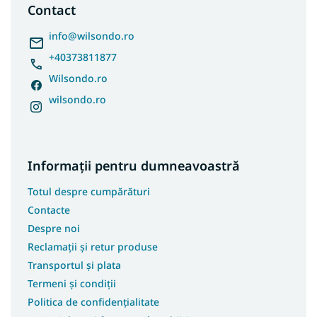
s
Contact
o
l
info
@
wilsondo.ro
+40373811877
Wilsondo.ro
wilsondo.ro
Informații pentru dumneavoastră
Totul despre cumpărături
Contacte
Despre noi
Reclamații și retur produse
Transportul și plata
Termeni și condiții
Politica de confidențialitate