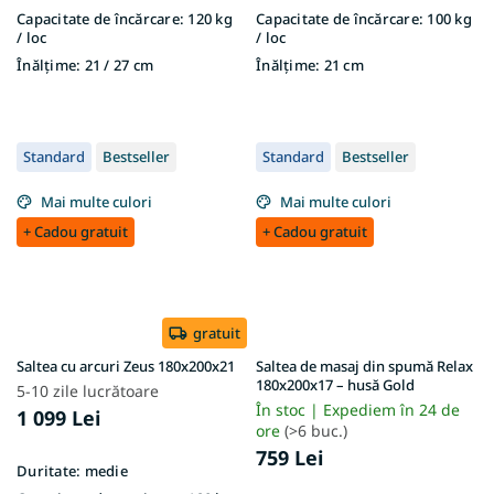
Capacitate de încărcare:
120 kg
Capacitate de încărcare:
100 kg
/ loc
/ loc
Înălțime:
21 / 27 cm
Înălțime:
21 cm
Standard
Bestseller
Standard
Bestseller
Mai multe culori
Mai multe culori
+ Cadou gratuit
+ Cadou gratuit
gratuit
Saltea cu arcuri Zeus 180x200x21
Saltea de masaj din spumă Relax
180x200x17 – husă Gold
5-10 zile lucrătoare
În stoc | Expediem în 24 de
1 099 Lei
ore
(>6 buc.)
759 Lei
Duritate:
medie