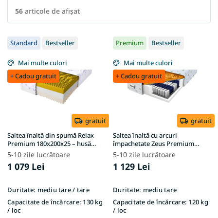
56
articole de afişat
L
Standard
Bestseller
Premium
Bestseller
i
s
Mai multe culori
Mai multe culori
t
+ Cadou gratuit
+ Cadou gratuit
ă
p
r
o
d
gratuit
gratuit
u
Saltea înaltă din spumă Relax
Saltea înaltă cu arcuri
s
Premium 180x200x25 – husă
împachetate Zeus Premium
Lavender
180x200x24 – husă Aloe Vera
e
5-10 zile lucrătoare
5-10 zile lucrătoare
1 079 Lei
1 129 Lei
Duritate:
mediu tare / tare
Duritate:
mediu tare
Capacitate de încărcare:
130 kg
Capacitate de încărcare:
120 kg
/ loc
/ loc