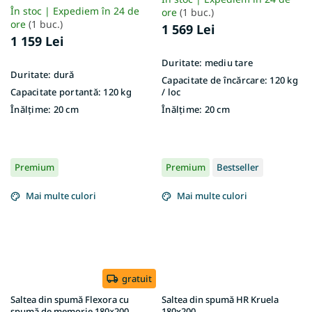
husă Aloe Vera
În stoc | Expediem în 24 de
ore
(1 buc.)
ore
(1 buc.)
1 569 Lei
1 159 Lei
Duritate:
mediu tare
Duritate:
dură
Capacitate de încărcare:
120 kg
Capacitate portantă:
120 kg
/ loc
Înălțime:
20 cm
Înălțime:
20 cm
Premium
Premium
Bestseller
Mai multe culori
Mai multe culori
gratuit
Saltea din spumă Flexora cu
Saltea din spumă HR Kruela
spumă de memorie 180×200
180x200