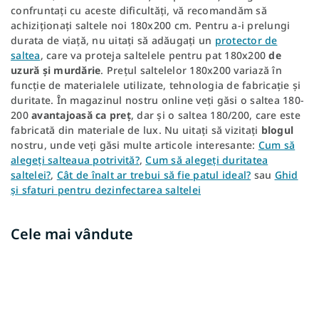
confruntați cu aceste dificultăți, vă recomandăm să
achiziționați saltele noi 180x200 cm. Pentru a-i prelungi
durata de viață, nu uitați să adăugați un
protector de
saltea
, care va proteja saltelele pentru pat 180x200
de
uzură și murdărie
. Prețul saltelelor 180x200 variază în
funcție de materialele utilizate, tehnologia de fabricație și
duritate. În magazinul nostru online veți găsi o saltea 180-
200
avantajoasă ca preț
, dar și o saltea 180/200, care este
fabricată din materiale de lux. Nu uitați să vizitați
blogul
nostru, unde veți găsi multe articole interesante:
Cum să
alegeți salteaua potrivită?
,
Cum să alegeți duritatea
saltelei?
,
Cât de înalt ar trebui să fie patul ideal?
sau
Ghid
și sfaturi pentru dezinfectarea saltelei
Cele mai vândute