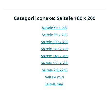
e
o
l
u
Categorii conexe: Saltele 180 x 200
l
l
i
Saltele 80 x 200
s
Saltele 90 x 200
t
ă
Saltele 100 x 200
r
Saltele 120 x 200
i
l
Saltele 140 x 200
o
Saltele 160 x 200
r
Saltele 200x200
Saltele mici
Saltele mari
Saltele matrimoniale