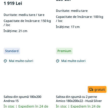
1 919 Lei
Duritate:
mediu tare
Duritate:
mediu tare / tare
Capacitate de încărcare:
100 kg
Capacitate de încărcare:
150 kg
/ loc
/ loc
Înălțime:
17 cm
Înălțime:
21 cm
Standard
Premium
Mai multe culori
Mai multe culori
gratuit
Saltea din spumă 180x200
Saltea din spumă cu 2 perne
Andrea 15
Amico 180x200x22 - Husă Silver
În stoc | Expediem în 24 de
În stoc | Expediem în 24 de