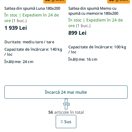
Saltea din spumă Luna 180x200
Saltea din spumă Memo cu
spumă cu memorie 180x200
În stoc | Expediem în 24 de
În stoc | Expediem în 24 de
ore
(1 buc.)
ore
(1 buc.)
1 939 Lei
899 Lei
Duritate:
mediu tare / tare
Capacitate de încărcare:
100 kg
Capacitate de încărcare:
140 kg
/ loc
/ loc
Înălțime:
16 cm
Înălțime:
24 cm
Încarcă 24 mai multe
P
1
3
a
C
g
56
articole în total
o
i
n
n
Sus
t
a
r
r