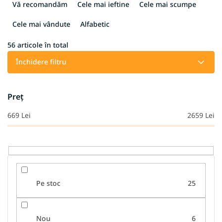
e
Vă recomandăm
Cele mai ieftine
Cele mai scumpe
l
e
Cele mai vândute
Alfabetic
c
t
56
articole în total
a
Închidere filtru
r
e
a
Preţ
p
r
669
Lei
2659
Lei
o
d
u
s
u
l
Pe stoc
25
u
i
Nou
6