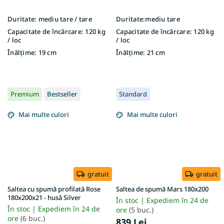
Duritate:
mediu tare / tare
Duritate:
mediu tare
Capacitate de încărcare:
120 kg
Capacitate de încărcare:
120 kg
/ loc
/ loc
Înălțime:
19 cm
Înălțime:
21 cm
Premium
Bestseller
Standard
Mai multe culori
Mai multe culori
gratuit
gratuit
Saltea cu spumă profilată Rose
Saltea de spumă Mars 180x200
180x200x21 - husă Silver
În stoc | Expediem în 24 de
În stoc | Expediem în 24 de
ore
(5 buc.)
ore
(6 buc.)
839 Lei