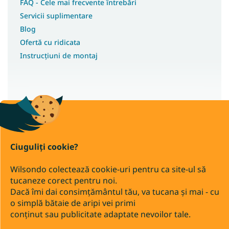
FAQ - Cele mai frecvente întrebări
Servicii suplimentare
Blog
Ofertă cu ridicata
Instrucțiuni de montaj
Drepturi de autor 2026
Wilsondo.ro
. Toate drepturile rezervate.
Editați setările cookie-urilor
Ciuguliți cookie?
Transfer bancar
Ramburs
Wilsondo colectează cookie-uri pentru ca site-ul să
tucaneze corect pentru noi.
Dacă îmi dai consimțământul tău, va tucana și mai - cu
Creat de Shoptet Premium
o simplă bătaie de aripi vei primi
conținut sau publicitate adaptate nevoilor tale.