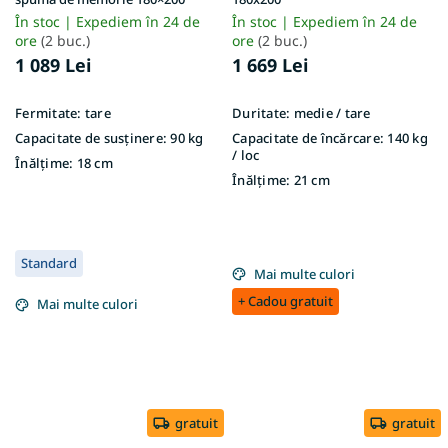
În stoc | Expediem în 24 de
În stoc | Expediem în 24 de
ore
(2 buc.)
ore
(2 buc.)
1 089 Lei
1 669 Lei
Fermitate:
tare
Duritate:
medie / tare
Capacitate de susținere:
90 kg
Capacitate de încărcare:
140 kg
/ loc
Înălțime:
18 cm
Înălțime:
21 cm
Standard
Mai multe culori
+ Cadou gratuit
Mai multe culori
gratuit
gratuit