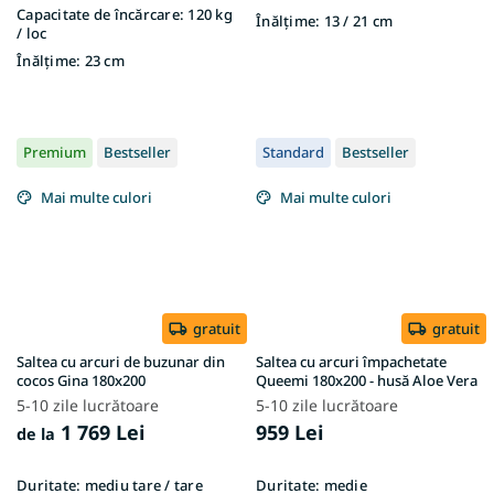
Capacitate de încărcare:
120 kg
Înălțime:
13 / 21 cm
/ loc
Înălțime:
23 cm
Premium
Bestseller
Standard
Bestseller
Mai multe culori
Mai multe culori
gratuit
gratuit
Saltea cu arcuri de buzunar din
Saltea cu arcuri împachetate
cocos Gina 180x200
Queemi 180x200 - husă Aloe Vera
5-10 zile lucrătoare
5-10 zile lucrătoare
1 769 Lei
959 Lei
de la
Duritate:
mediu tare / tare
Duritate:
medie