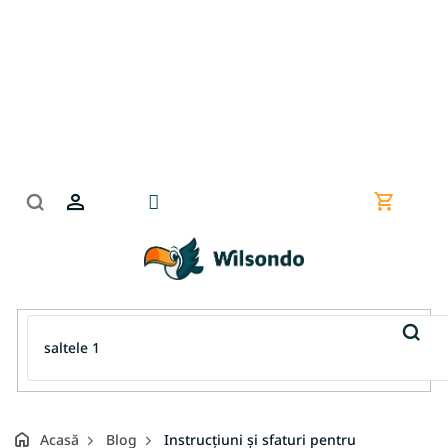
Treci
la
conținut
Coş
de
cumpără
Acasă
Blog
Instrucțiuni și sfaturi pentru