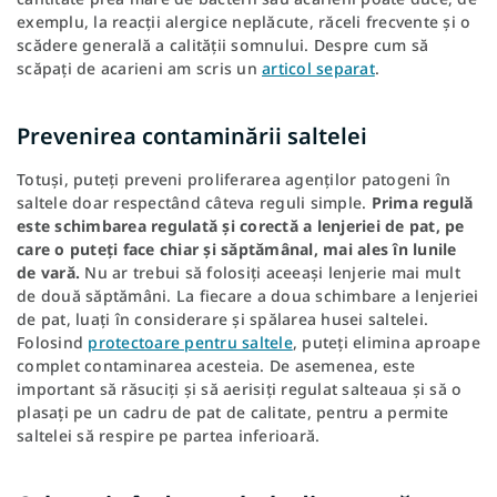
exemplu, la reacții alergice neplăcute, răceli frecvente și o
scădere generală a calității somnului. Despre cum să
scăpați de acarieni am scris un
articol separat
.
Prevenirea contaminării saltelei
Totuși, puteți preveni proliferarea agenților patogeni în
saltele doar respectând câteva reguli simple.
Prima regulă
este schimbarea regulată și corectă a lenjeriei de pat, pe
care o puteți face chiar și săptămânal, mai ales în lunile
de vară.
Nu ar trebui să folosiți aceeași lenjerie mai mult
de două săptămâni. La fiecare a doua schimbare a lenjeriei
de pat, luați în considerare și spălarea husei saltelei.
Folosind
protectoare pentru saltele
, puteți elimina aproape
complet contaminarea acesteia. De asemenea, este
important să răsuciți și să aerisiți regulat salteaua și să o
plasați pe un cadru de pat de calitate, pentru a permite
saltelei să respire pe partea inferioară.