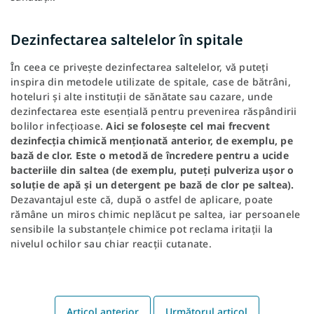
Dezinfectarea saltelelor în spitale
În ceea ce privește dezinfectarea saltelelor, vă puteți
inspira din metodele utilizate de spitale, case de bătrâni,
hoteluri și alte instituții de sănătate sau cazare, unde
dezinfectarea este esențială pentru prevenirea răspândirii
bolilor infecțioase.
Aici se folosește cel mai frecvent
dezinfecția chimică menționată anterior, de exemplu, pe
bază de clor. Este o metodă de încredere pentru a ucide
bacteriile din saltea (de exemplu, puteți pulveriza ușor o
soluție de apă și un detergent pe bază de clor pe saltea).
Dezavantajul este că, după o astfel de aplicare, poate
rămâne un miros chimic neplăcut pe saltea, iar persoanele
sensibile la substanțele chimice pot reclama iritații la
nivelul ochilor sau chiar reacții cutanate.
Articol anterior
Următorul articol