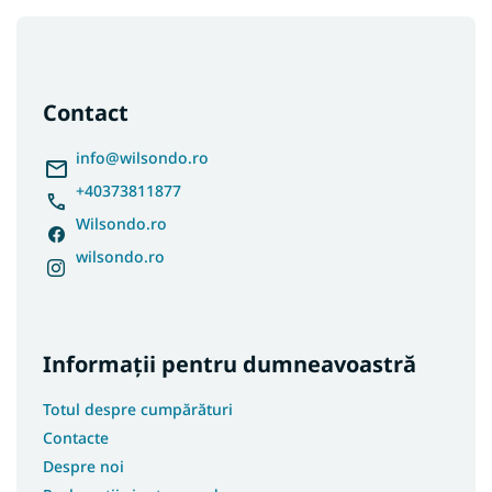
S
u
b
s
Contact
o
l
info
@
wilsondo.ro
+40373811877
Wilsondo.ro
wilsondo.ro
Informații pentru dumneavoastră
Totul despre cumpărături
Contacte
Despre noi