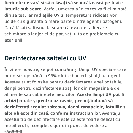
fierbinte de vară și să o lăsați să se încălzească pe toate
laturile sub soare.
Astfel, umezeala în exces va fi eliminată
din saltea, iar radiațiile UV și temperatura ridicată vor
ucide cu siguranță o mare parte dintre agenții patogeni.
Dacă lăsați salteaua la soare câteva ore la fiecare
schimbare a lenjeriei de pat, veți uita de problemele cu
acarienii.
Dezinfectarea saltelei cu UV
În zilele noastre, se pot cumpăra și lămpi UV speciale care
pot distruge până la 99% dintre bacterii și alți patogeni.
Acestea sunt folosite pentru dezinfectarea apei potabile,
dar și pentru dezinfectarea spațiilor din magazinele de
alimente sau cabinetele medicilor.
Aceste lămpi UV pot fi
achiziționate și pentru uz casnic, permițându-vă să
dezinfectați regulat salteaua, dar și canapelele, fotoliile și
alte obiecte din casă, conform instrucțiunilor.
Avantajul
acestui tip de dezinfectare este că este foarte delicat cu
mobilierul și complet sigur din punct de vedere al
sănătății.