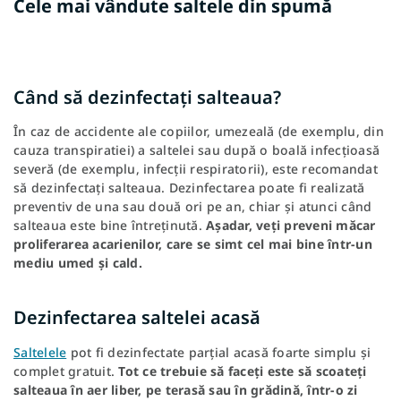
Cele mai vândute saltele din spumă
Când să dezinfectați salteaua?
În caz de accidente ale copiilor, umezeală (de exemplu, din
cauza transpiratiei) a saltelei sau după o boală infecțioasă
severă (de exemplu, infecții respiratorii), este recomandat
să dezinfectați salteaua. Dezinfectarea poate fi realizată
preventiv de una sau două ori pe an, chiar și atunci când
salteaua este bine întreținută.
Așadar, veți preveni măcar
proliferarea acarienilor, care se simt cel mai bine într-un
mediu umed și cald.
Dezinfectarea saltelei acasă
Saltelele
pot fi dezinfectate parțial acasă foarte simplu și
complet gratuit.
Tot ce trebuie să faceți este să scoateți
salteaua în aer liber, pe terasă sau în grădină, într-o zi