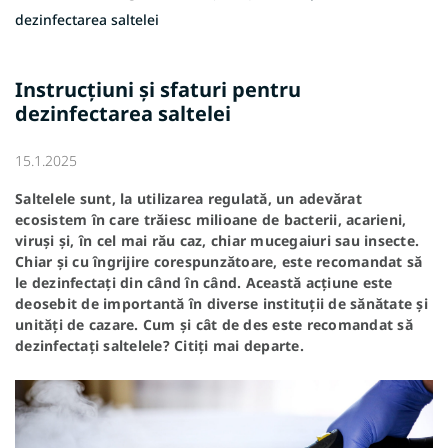
dezinfectarea saltelei
Instrucțiuni și sfaturi pentru
dezinfectarea saltelei
15.1.2025
Saltelele sunt, la utilizarea regulată, un adevărat
ecosistem în care trăiesc milioane de bacterii, acarieni,
viruși și, în cel mai rău caz, chiar mucegaiuri sau insecte.
Chiar și cu îngrijire corespunzătoare, este recomandat să
le dezinfectați din când în când. Această acțiune este
deosebit de importantă în diverse instituții de sănătate și
unități de cazare. Cum și cât de des este recomandat să
dezinfectați saltelele? Citiți mai departe.