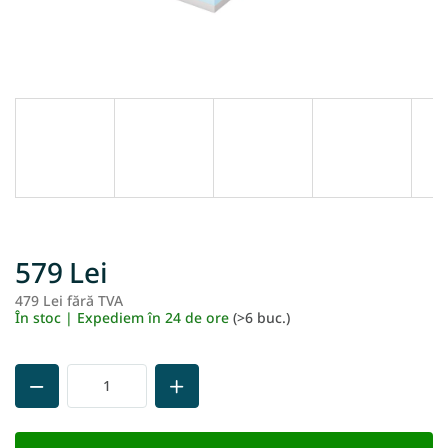
579 Lei
479 Lei fără TVA
Ev
În stoc | Expediem în 24 de ore
(>6 buc.)
pr