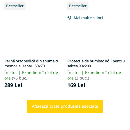
Bestseller
Bestseller
Mai multe culori
Pernă ortopedică din spumă cu
Protecție de bumbac Róll pentru
memorie Henari 50x70
saltea 90x200
În stoc | Expediem în 24 de
În stoc | Expediem în 24 de
ore
(>6 buc.)
ore
(2 buc.)
289 Lei
169 Lei
Afişează toate produsele asociate