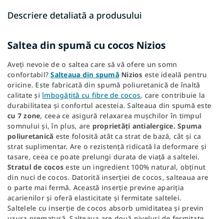
Descriere detaliată a produsului
Saltea din spumă cu cocos Nizios
Aveți nevoie de o saltea care să vă ofere un somn
confortabil?
Salteaua din spumă
Nizios
este ideală pentru
oricine. Este fabricată din spumă poliuretanică de înaltă
calitate și
îmbogățită cu fibre de cocos
, care contribuie la
durabilitatea și confortul acesteia. Salteaua din spumă este
cu 7 zone
, ceea ce asigură relaxarea mușchilor în timpul
somnului și, în plus, are
proprietăți antialergice. Spuma
poliuretanică
este folosită atât ca strat de bază, cât și ca
strat suplimentar. Are o rezistență ridicată la deformare și
tasare, ceea ce poate prelungi durata de viață a saltelei.
Stratul de cocos
este un ingredient 100% natural, obținut
din nuci de cocos. Datorită inserției de cocos, salteaua are
o parte mai fermă. Această inserție previne apariția
acarienilor și oferă elasticitate și fermitate saltelei.
Saltelele cu inserție de cocos absorb umiditatea și previn
uzura prematură. Salteaua are două niveluri de fermitate,