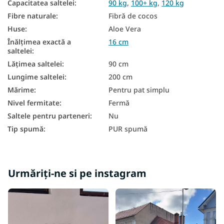
Capacitatea saltelei
:
90 kg
,
100+ kg
,
120 kg
Saltele zonale
Fibre naturale
:
Fibră de cocos
Huse
:
Aloe Vera
Saltele mici
Înălțimea exactă a
16 cm
Saltea cu 7 zone
saltelei
:
Lățimea saltelei
:
90 cm
Saltele din spuma 90x200
Lungime saltelei
:
200 cm
Saltele Cocos 90x200
Mărime
:
Pentru pat simplu
Nivel fermitate
:
Fermă
Saltea Aloe Vera 90x200
Saltele pentru parteneri
:
Nu
Saltele ieftine 90x200
Tip spumă
:
PUR spumă
Saltea duritate H3
Saltea duritate H4
Urmăriți-ne si pe instagram
În funcție de capacitatea de încărcare a saltelei - 120 kg
Saltele în funcție de capacitatea de greutate 100+ kg