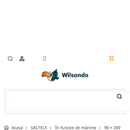
Treci
la
conținut
Coş
de
cumpără
Acasă
SALTELE
În funcție de mărime
90 × 200