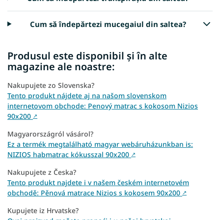
Cum să îndepărtezi mucegaiul din saltea?
Produsul este disponibil și în alte
magazine ale noastre:
Nakupujete zo Slovenska?
Tento produkt nájdete aj na našom slovenskom
internetovom obchode: Penový matrac s kokosom Nizios
90x200
↗
Magyarországról vásárol?
Ez a termék megtalálható magyar webáruházunkban is:
NIZIOS habmatrac kókusszal 90x200
↗
Nakupujete z Česka?
Tento produkt najdete i v našem českém internetovém
obchodě: Pěnová matrace Nizios s kokosem 90x200
↗
Kupujete iz Hrvatske?