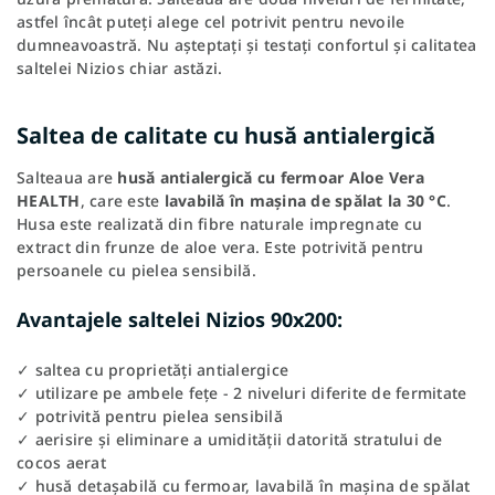
astfel încât puteți alege cel potrivit pentru nevoile
dumneavoastră. Nu așteptați și testați confortul și calitatea
saltelei Nizios chiar astăzi.
Saltea de calitate cu husă antialergică
Salteaua are
husă antialergică cu fermoar Aloe Vera
HEALTH
, care este
lavabilă în mașina de spălat la 30 °C
.
Husa este realizată din fibre naturale impregnate cu
extract din frunze de aloe vera. Este potrivită pentru
persoanele cu pielea sensibilă.
Avantajele saltelei Nizios 90x200:
✓ saltea cu proprietăți antialergice
✓ utilizare pe ambele fețe - 2 niveluri diferite de fermitate
✓ potrivită pentru pielea sensibilă
✓ aerisire și eliminare a umidității datorită stratului de
cocos aerat
✓ husă detașabilă cu fermoar, lavabilă în mașina de spălat