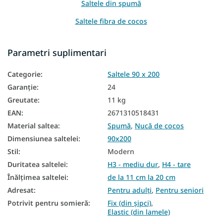
Saltele din spumă
Saltele fibra de cocos
Saltele in functie de inaltime
Parametri suplimentari
Saltea in functie de capacitatea de incarcare
Categorie
:
Saltele 90 x 200
Saltea Aloe Vera
Garanţie
:
24
Saltea din spumă PUR
Greutate
:
11 kg
Saltele Bio
EAN
:
2671310518431
Material saltea
:
Spumă
,
Nucă de cocos
Saltele naturale
Dimensiunea saltelei
:
90x200
Saltele de podea
Stil
:
Modern
Saltele pentru podea
Duritatea saltelei
:
H3 - mediu dur
,
H4 - tare
Înălțimea saltelei
:
de la 11 cm la 20 cm
Cele mai bine vândute saltele
Adresat
:
Pentru adulți
,
Pentru seniori
Saltele reversibile
Potrivit pentru somieră
:
Fix (din șipci)
,
Elastic (din lamele)
Saltele în funcție de fermitate