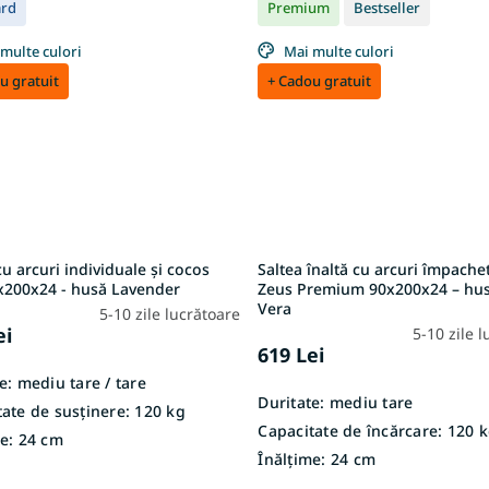
ard
Premium
Bestseller
multe culori
Mai multe culori
u gratuit
+ Cadou gratuit
cu arcuri individuale și cocos
Saltea înaltă cu arcuri împache
x200x24 - husă Lavender
Zeus Premium 90x200x24 – hus
Vera
5-10 zile lucrătoare
ei
5-10 zile 
619 Lei
e:
mediu tare / tare
Duritate:
mediu tare
ate de susținere:
120 kg
Capacitate de încărcare:
120 k
e:
24 cm
Înălțime:
24 cm