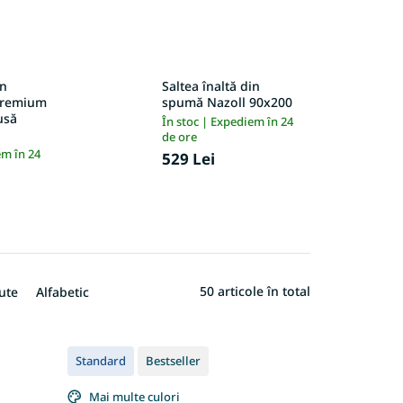
in
Saltea înaltă din
Premium
spumă Nazoll 90x200
usă
În stoc | Expediem în 24
de ore
em în 24
529 Lei
50
articole în total
ute
Alfabetic
Standard
Bestseller
Mai multe culori