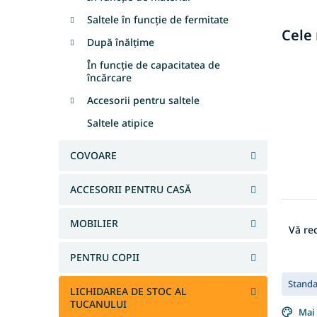
Saltele în funcție de fermitate
Cele
După înălțime
În funcție de capacitatea de
încărcare
Accesorii pentru saltele
Saltele atipice
COVOARE
ACCESORII PENTRU CASĂ
S
MOBILIER
e
Vă r
l
e
PENTRU COPII
L
c
Stand
i
t
LICHIDAREA DE STOC AL
s
a
TUCANULUI
Mai 