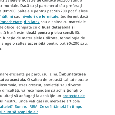
nt? Saltelele noastre
de calitate
90x200 sunt o
rimoniale. Dacă tu și partenerul tău preferați
aua 90*200. Saltelele pentru pat 90x200 pot fi alese
înălțimi
sau
niveluri de fermitate
. Indiferent dacă
 împachetate
,
din latex
sau o saltea cu materiale
 de obicei echipate cu
o husă detașabilă și
astă husă este
ideală pentru pielea sensibilă
,
în funcție de materialele utilizate, tehnologia de
i alege o saltea
accesibilă
pentru pat 90x200 sau,
m
.
nare eficientă pe parcursul zilei.
Îmbunătățirea
itatea acestuia.
O saltea de proastă calitate poate
nsomnie, stres crescut, anxietăți sau diverse
e dificultăți, vă recomandăm să achiziționați o
 uitați să adăugați la achiziție un
protector de
ul
nostru, unde veți găsi numeroase articole
altelei?
,
Somnul REM: Ce se întâmplă în timpul
și cum să scapi de ei?