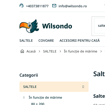
Treci
+40373811877
info@wilsondo.ro
la
conținut
SALTELE
COVOARE
ACCESORII PENTRU CASĂ
Acasă
SALTELE
În funcție de mărime
B
a
r
Sari
Sal
ă
Categorii
peste
l
categorii
a
SALTELE
t
e
Salt
În funcție de mărime
r
a
80 × 200