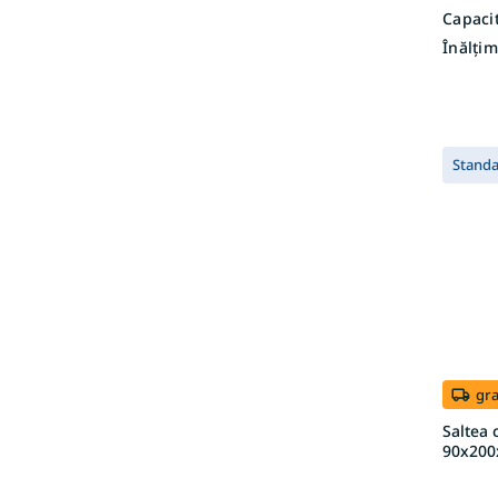
Capacit
Înălțim
Stand
gra
Saltea 
90x200x