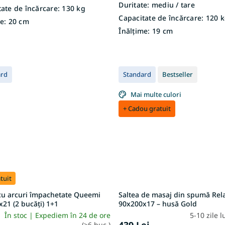
Duritate:
mediu / tare
ate de încărcare:
130 kg
Capacitate de încărcare:
120 k
e:
20 cm
Înălțime:
19 cm
ard
Standard
Bestseller
Mai multe culori
+ Cadou gratuit
tuit
cu arcuri împachetate Queemi
Saltea de masaj din spumă Rel
21 (2 bucăți) 1+1
90x200x17 – husă Gold
În stoc | Expediem în 24 de ore
5-10 zile 
(>6 buc.)