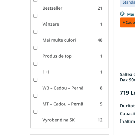
Stand
Bestseller
21
Mai 
+ Cado
Vânzare
1
Mai multe culori
48
Produs de top
1
1+1
1
Saltea 
Dax 90
WB – Cadou – Pernă
8
719 L
MT – Cadou – Pernă
5
Duritat
Capacit
Vyrobené na SK
12
Înălțim