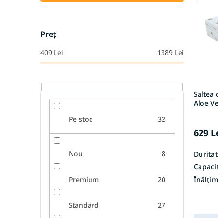
t
r
ă
e
p
a
r
p
Preţ
o
r
409
Lei
1389
Lei
d
o
u
d
s
u
e
s
Saltea 
u
Aloe V
l
u
Pe stoc
32
i
629 L
Nou
8
Duritat
Capacit
Înălțim
Premium
20
Standard
27