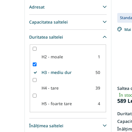
Adresat
Stand
Capacitatea saltelei
Mai 
Duritatea saltelei
H2 - moale
1
H3 - mediu dur
50
H4 - tare
39
Saltea 
În sto
589 L
H5 - foarte tare
4
Duritat
Capacit
Înălțimea saltelei
Înălțim