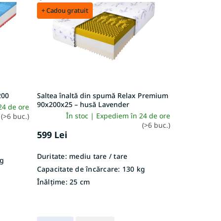
+ Cadou gratuit
200
Saltea înaltă din spumă Relax Premium
90x200x25 – husă Lavender
24 de ore
În stoc | Expediem în 24 de ore
(>6 buc.)
(>6 buc.)
599 Lei
Duritate:
mediu tare / tare
g
Capacitate de încărcare:
130 kg
Înălțime:
25 cm