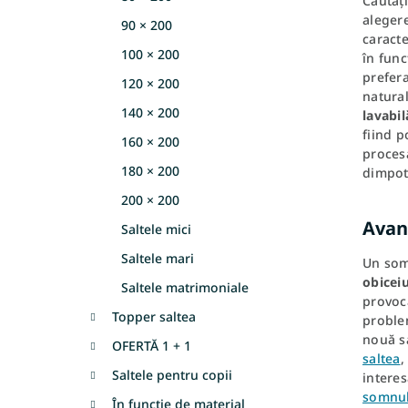
Căutați
l
alegere
90 × 200
ă
caracte
100 × 200
în func
prefer
120 × 200
natura
140 × 200
lavabil
fiind p
160 × 200
procesa
180 × 200
dimpotr
200 × 200
Avant
Saltele mici
Saltele mari
Un somn
obiceiu
Saltele matrimoniale
provoca
Topper saltea
problem
nouă sa
OFERTĂ 1 + 1
saltea
,
Saltele pentru copii
intere
somnul
În funcție de material