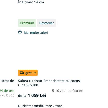
Înălțime:
14 cm
Premium
Bestseller
Mai multe culori
gratuit
 strat de
Saltea cu arcuri împachetate cu cocos
Gina 90x200
24 de ore
5-10 zile lucrătoare
1 059 Lei
(>6 buc.)
de la
Duritate:
mediu tare / tare