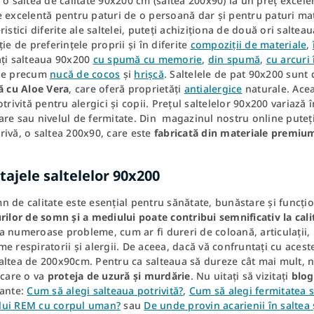
 o saltea de calitate 90x200 cm (saltea 200x90) la un preț excele
 excelentă pentru paturi de o persoană dar și pentru paturi mat
ristici diferite ale saltelei, puteți achiziționa de două ori salte
ție de preferințele proprii și în diferite
compoziții de materiale
,
ați salteaua 90x200
cu spumă cu memorie
,
din spumă
,
cu arcuri
le precum
nucă de cocos
și
hrișcă
. Saltelele de pat 90x200 sunt
ă cu Aloe Vera
, care oferă proprietăți
antialergice
naturale. Ace
otrivită pentru alergici și copii. Prețul saltelelor 90x200 variază 
re sau nivelul de fermitate. Din magazinul nostru online puteț
ivă, o saltea 200x90, care este
fabricată din materiale premiu
ajele saltelelor 90x200
 de calitate este esențial pentru sănătate, bunăstare și funcțio
rilor de somn și a mediului poate contribui semnificativ la cal
 numeroase probleme, cum ar fi dureri de coloană, articulații, i
e respiratorii și alergii. De aceea, dacă vă confruntați cu acest
ltea de 200x90cm. Pentru ca salteaua să dureze cât mai mult, nu
 care o va
proteja de uzură și murdărie
. Nu uitați să vizitați
blog
sante:
Cum să alegi salteaua potrivită?
,
Cum să alegi fermitatea s
ui REM cu corpul uman?
sau
De unde provin acarienii în saltea 