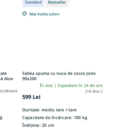
Standard
Bestseller
Mai multe culori
tate
Saltea spuma cu nuca de cocos Jovis
ă Aloe
90x200
În stoc | Expediem în 24 de ore
lucrătoare
(>6 buc.)
599 Lei
Duritate:
mediu tare / tare
g
Capacitate de încărcare:
100 kg
Înălțime:
20 cm