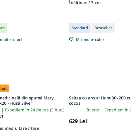
Înălțime:
17 cm
um
Standard
Bestseller
multe culori
Mai multe culori
tuit
 medicinală din spumă Mery
Saltea cu arcuri Hunt 90x200 cu
20 - Husă Silver
cocos
c | Expediem în 24 de ore
(3 buc.)
În stoc | Expediem în 
ei
629 Lei
e:
mediu tare / tare