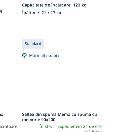
Capacitate de încărcare:
120 kg
g
Înălțime:
21 / 27 cm
Standard
Mai multe culori
ax
Saltea din spumă Memo cu spumă cu
memorie 90x200
lucrătoare
În stoc | Expediem în 24 de ore
(>6 buc.)