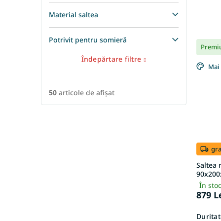
Material saltea
Potrivit pentru somieră
Premi
Îndepărtare filtre
Mai 
50
articole de afişat
gra
Saltea
90x200x
În sto
879 L
Duritat