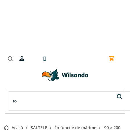
Treci
la
conținut
Coş
de
cumpără
Acasă
SALTELE
În funcție de mărime
90 × 200