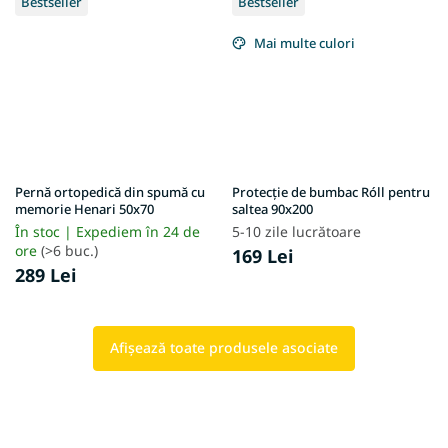
Bestseller
Bestseller
Mai multe culori
Pernă ortopedică din spumă cu
Protecție de bumbac Róll pentru
memorie Henari 50x70
saltea 90x200
În stoc | Expediem în 24 de
5-10 zile lucrătoare
ore
(>6 buc.)
169 Lei
289 Lei
Afişează toate produsele asociate