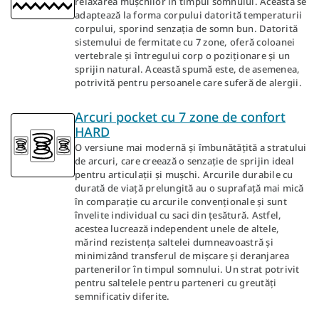
relaxarea mușchilor în timpul somnului. Aceasta se
adaptează la forma corpului datorită temperaturii
corpului, sporind senzația de somn bun. Datorită
sistemului de fermitate cu 7 zone, oferă coloanei
vertebrale și întregului corp o poziționare și un
sprijin natural. Această spumă este, de asemenea,
potrivită pentru persoanele care suferă de alergii.
Arcuri pocket cu 7 zone de confort
HARD
O versiune mai modernă și îmbunătățită a stratului
de arcuri, care creează o senzație de sprijin ideal
pentru articulații și mușchi. Arcurile durabile cu
durată de viață prelungită au o suprafață mai mică
în comparație cu arcurile convenționale și sunt
învelite individual cu saci din țesătură. Astfel,
acestea lucrează independent unele de altele,
mărind rezistența saltelei dumneavoastră și
minimizând transferul de mișcare și deranjarea
partenerilor în timpul somnului. Un strat potrivit
pentru saltelele pentru parteneri cu greutăți
semnificativ diferite.