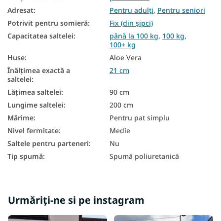
Saltele antialergice
Adresat
:
Pentru adulți
,
Pentru seniori
Saltele antibacteriene
Potrivit pentru somieră
:
Fix (din șipci)
Capacitatea saltelei
:
până la 100 kg
,
100 kg
,
Saltea cu 7 zone
100+ kg
Huse
:
Aloe Vera
Saltele de buzunar 90x200
Înălțimea exactă a
21 cm
Saltea Aloe Vera 90x200
saltelei
:
Lățimea saltelei
:
90 cm
Saltele înalte 90x200
Lungime saltelei
:
200 cm
Saltea duritate H3
Mărime
:
Pentru pat simplu
În funcție de capacitatea de încărcare a saltelei - 100 kg
Nivel fermitate
:
Medie
Saltele pentru parteneri
:
Nu
Saltele în funcție de capacitatea de greutate până la 100 kg
Tip spumă
:
Spumă poliuretanică
Saltele în funcție de capacitatea de greutate 100+ kg
Urmăriți-ne si pe instagram