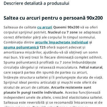
Descriere detaliată a produsului
Saltea cu arcuri pentru o persoană 90x200
Salteaua de calitate
cu arcuri
Queemi 90x200
vă va oferi
corpului sprijinul potrivit.
Nucleul cu 7 zone
se adaptează
corect diferitelor părți ale corpului în timpul somnului.
Combinația dintre
arcurile împachetate individual
și
spuma poliuretanică
T25
oferă suport adecvat și
amortizarea mișcărilor, ajutându-vă să obțineți un somn
mai bun. Vă veți trezi în fiecare dimineață complet odihnit.
Spuma poliuretanică profilată cu 7 zone îmbunătățește
circulația sângelui și relaxează musculatura.
Feltul natural
,
care separă partea din spumă de partea cu arcuri,
întărește structura saltelei și îi prelungește durata de viață.
Sprijinul ideal pentru articulații și mușchi este oferit de
stratul de arcuri de calitate.
Arcurile rezistente sunt
plasate în pungi textile individuale
. Acestea funcționează
independent unele de altele, crescând elasticitatea saltelei.
Salteaua este reversibilă și se recomandă întoarcerea ei de