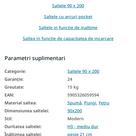
Saltele 90 x 200
Saltele cu arcuri pocket
Saltele in functie de inaltime
Saltea in functie de capacitatea de incarcare
Saltele înalte
Parametri suplimentari
Saltea Aloe Vera
Categorie
:
Saltele 90 x 200
Saltea din spumă PUR
Garanţie
:
24
Saltele naturale
Greutate
:
15 kg
Saltele reversibile
EAN
:
5905326059594
Material saltea
:
Spumă
,
Pungi
,
Fetru
Saltele în funcție de fermitate
Dimensiunea saltelei
:
90x200
Saltele zonale
Stil
:
Modern
Saltele mici
Duritatea saltelei
:
H3 - mediu dur
Înălțimea saltelei
:
peste 21 cm