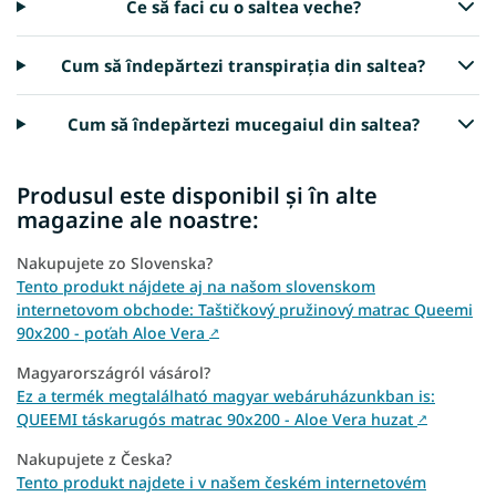
Ce să faci cu o saltea veche?
Cum să îndepărtezi transpirația din saltea?
Cum să îndepărtezi mucegaiul din saltea?
Produsul este disponibil și în alte
magazine ale noastre:
Nakupujete zo Slovenska?
Tento produkt nájdete aj na našom slovenskom
internetovom obchode: Taštičkový pružinový matrac Queemi
90x200 - poťah Aloe Vera
↗
Magyarországról vásárol?
Ez a termék megtalálható magyar webáruházunkban is:
QUEEMI táskarugós matrac 90x200 - Aloe Vera huzat
↗
Nakupujete z Česka?
Tento produkt najdete i v našem českém internetovém