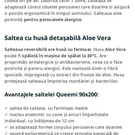
câteva ori pe an. Datorită celor 7 zone, salteaua se
adaptează corect siluetei persoanei care doarme și asigură
o poziție ergonomică în timpul somnului. Salteaua este
potrivită
pentru persoanele alergice
.
Saltea cu husă detașabilă Aloe Vera
Salteaua reversibilă are husă cu fermoar.
Husa
Aloe Vera
poate fi
spălată în mașina de spălat la 30°C.
Are
proprietăți antialergice și antibacteriene, ceea ce o face
potrivită și pentru alergici. Este realizată dintr-o fibră
specială, impregnată cu extract din frunze de aloe. Husa
protejează salteaua împotriva murdăriei și bacteriilor.
Avantajele saltelei Queemi 90x200:
✓ saltea de calitate, cu fermitate medie
✓ nucleu anatomic cu zone și arcuri împachetate
individual, cu înălțimea de 12 cm
✓ se adaptează formei corpului persoanei care doarme
✓ spumă poliuretanică ce crește senzația generală de