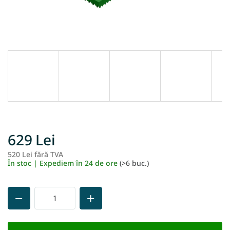
629 Lei
520 Lei fără TVA
Ev
În stoc | Expediem în 24 de ore
(>6 buc.)
pr