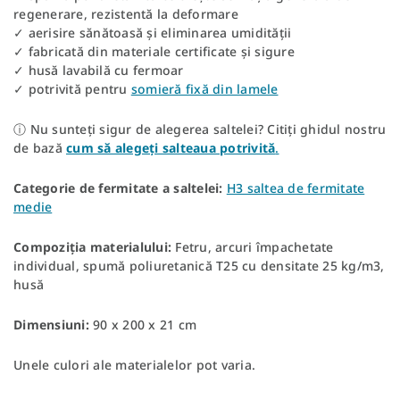
regenerare, rezistentă la deformare
✓ aerisire sănătoasă și eliminarea umidității
✓ fabricată din materiale certificate și sigure
✓ husă lavabilă cu fermoar
✓ potrivită pentru
somieră fixă din lamele
ⓘ Nu sunteți sigur de alegerea saltelei? Citiți ghidul nostru
de bază
cum să alegeți salteaua potrivită
.
Categorie de fermitate a saltelei:
H3 saltea de fermitate
medie
Compoziția materialului:
Fetru, arcuri împachetate
individual, spumă poliuretanică T25 cu densitate 25 kg/m3,
husă
Dimensiuni:
90 x 200 x 21 cm
Unele culori ale materialelor pot varia.