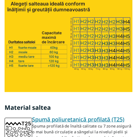
Material saltea
Spumă poliuretanică profilată (T25)
Spuma profilată de înaltă calitate cu 7 zone asigură
o mai bună circulație a sângelui la nivelul pielii și