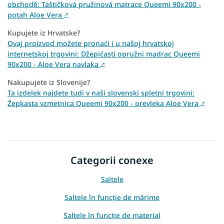
obchodě: Taštičková pružinová matrace Queemi 90x200 -
potah Aloe Vera
↗
Kupujete iz Hrvatske?
Ovaj proizvod možete pronaći i u našoj hrvatskoj
internetskoj trgovini: Džepićasti opružni madrac Queemi
90x200 - Aloe Vera navlaka
↗
Nakupujete iz Slovenije?
Ta izdelek najdete tudi v naši slovenski spletni trgovini:
Žepkasta vzmetnica Queemi 90x200 - prevleka Aloe Vera
↗
Categorii conexe
Saltele
Saltele în funcție de mărime
Saltele în funcție de material