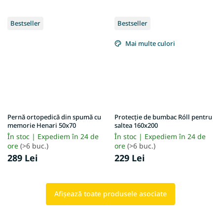
Bestseller
Bestseller
Mai multe culori
Pernă ortopedică din spumă cu
Protecție de bumbac Róll pentru
memorie Henari 50x70
saltea 160x200
În stoc | Expediem în 24 de
În stoc | Expediem în 24 de
ore
(>6 buc.)
ore
(>6 buc.)
289 Lei
229 Lei
Afişează toate produsele asociate