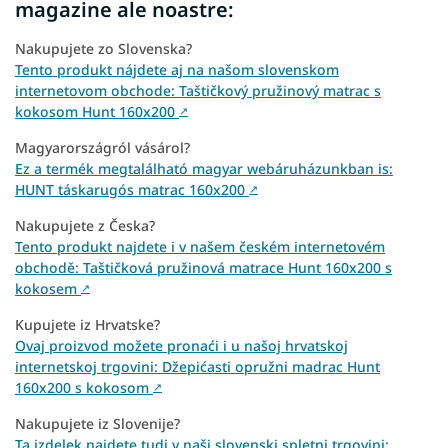
magazine ale noastre:
Nakupujete zo Slovenska?
Tento produkt nájdete aj na našom slovenskom
internetovom obchode: Taštičkový pružinový matrac s
kokosom Hunt 160x200
↗
Magyarországról vásárol?
Ez a termék megtalálható magyar webáruházunkban is:
HUNT táskarugós matrac 160x200
↗
Nakupujete z Česka?
Tento produkt najdete i v našem českém internetovém
obchodě: Taštičková pružinová matrace Hunt 160x200 s
kokosem
↗
Kupujete iz Hrvatske?
Ovaj proizvod možete pronaći i u našoj hrvatskoj
internetskoj trgovini: Džepićasti opružni madrac Hunt
160x200 s kokosom
↗
Nakupujete iz Slovenije?
Ta izdelek najdete tudi v naši slovenski spletni trgovini: