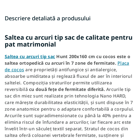
Descriere detaliată a produsului
Saltea cu arcuri tip sac de calitate pentru
pat matrimonial
Saltea cu arcuri tip sac
Hunt 200x160 cm cu cocos este o
saltea ortopedică cu arcuri în 7 zone de fermitate.
Placa
de cocos
are proprietăți antifungice și antialergice,
absoarbe umiditatea și reglează fluxul de aer în interiorul
saltelei. Compoziția straturilor permite utilizarea
reversibilă
cu două fețe de fermitate diferită.
Arcurile tip
sac din miez sunt realizate prin tehnologia Nano HARD,
care mărește durabilitatea elasticității, și sunt dispuse în 7
zone anatomice pentru o adaptare confortabilă a corpului.
Arcurile sunt supradimensionate cu până la 40% pentru a
elimina riscul de înfundare a arcurilor, iar fiecare arc este
învelit într-un săculeț textil separat. Stratul de cocos din
saltea oferă coloanei vertebrale fermitate, susținere și