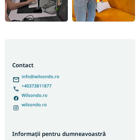
S
u
b
s
Contact
o
l
info
@
wilsondo.ro
+40373811877
Wilsondo.ro
wilsondo.ro
Informații pentru dumneavoastră