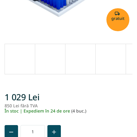
gratuit
1 029 Lei
850 Lei fără TVA
Ev
În stoc | Expediem în 24 de ore
(4 buc.)
pr