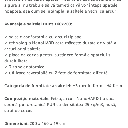
sigure și nu trebuie să vă temeți că vă vor înțepa spatele
noaptea, așa cum se întâmpla la saltelele vechi cu arcuri.
Avantajele saltelei Hunt 160x200:
✓ saltele confortabile cu arcuri tip sac
✓ tehnologia NanoHARD care mărește durata de viață a
arcurilor și saltelei
✓ placa de cocos pentru susținere fermă a spatelui și
durabilitate
✓ 7 zone anatomice
✓ utilizare reversibilă cu 2 fețe de fermitate diferită
Categoria de fermitate a saltelei:
H3 mediu ferm - H4 ferm
Compoziție materiale:
Fetru, arcuri NanoHARD tip sac,
spumă poliuretanică PUR cu densitatea 25 kg/m3, husă,
strat de cocos
Dimensiuni:
200 x 160 x 19 cm