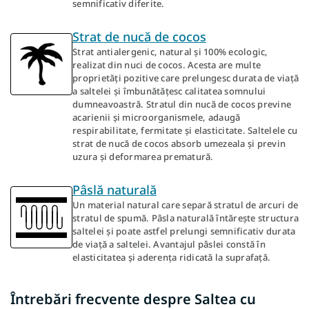
semnificativ diferite.
Strat de nucă de cocos
Strat antialergenic, natural și 100% ecologic,
realizat din nuci de cocos. Acesta are multe
proprietăți pozitive care prelungesc durata de viață
a saltelei și îmbunătățesc calitatea somnului
dumneavoastră. Stratul din nucă de cocos previne
acarienii și microorganismele, adaugă
respirabilitate, fermitate și elasticitate. Saltelele cu
strat de nucă de cocos absorb umezeala și previn
uzura și deformarea prematură.
Pâslă naturală
Un material natural care separă stratul de arcuri de
stratul de spumă. Pâsla naturală întărește structura
saltelei și poate astfel prelungi semnificativ durata
de viață a saltelei. Avantajul pâslei constă în
elasticitatea și aderența ridicată la suprafață.
Întrebări frecvente despre Saltea cu