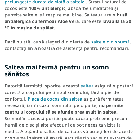
prelungește durata de viață a saltelei
. Stratul natural de
cocos este
100% antialergic
, absoarbe umiditatea și
permite saltelei să respire mai bine. Salteaua are o
husă
antialergică cu fermoar Aloe Vera
, care este
lavabilă la 30
°C în mașina de spălat.
Dacă nu știți ce să alegeți din oferta de
saltele din spumă
,
contactați linia noastră de asistență pentru recomandări.
Saltea mai fermă pentru un somn
sănătos
Datorită fermității sporite, această
saltea
asigură o postură
corectă a corpului pe timpul somnului, fără a pierde
confortul.
Placa de cocos din saltea
asigură fermitatea
necesară, iar în cazul somnului pe o parte,
nu permite
centrului corpului să se afunde prea mult în saltea.
Somnul în această poziție poate cauza probleme precum
hernii de disc și alte afecțiuni ce pot necesita vizita la
medic. Alegând o saltea de calitate, vă puteți feri de aceste
probleme înainte să apară. Arcurile tip sac sunt extrem de