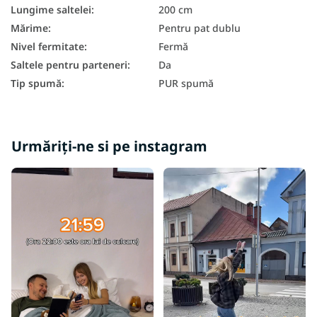
Saltea duritate H4
Lungime saltelei
:
200 cm
Saltele dure 160x200
Mărime
:
Pentru pat dublu
Nivel fermitate
:
Fermă
Saltele pentru parteneri
:
Da
Tip spumă
:
PUR spumă
Urmăriți-ne si pe instagram