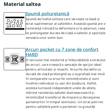
Material saltea
Spumă poliuretanică
Spumă de înaltă calitate care servește ca bază și
strat suplimentar al saltelelor. Această spumă are o
rezistență ridicată la deformare și la așternut, ceea
ce prelungește durata de viață a saltelei și sporește
senzația unui somn bun.
Arcuri pocket cu 7 zone de confort
HARD
O versiune mai modernă și îmbunătățită a stratului
de arcuri, care creează o senzație de sprijin ideal
pentru articulații și mușchi. Arcurile durabile cu
durată de viață prelungită au o suprafață mai mică
în comparație cu arcurile convenționale și sunt
învelite individual cu saci din țesătură. Astfel,
acestea lucrează independent unele de altele,
mărind rezistența saltelei dumneavoastră și
minimizând transferul de mișcare și deranjarea
partenerilor în timpul somnului. Un strat potrivit
pentru saltelele pentru parteneri cu greutăți