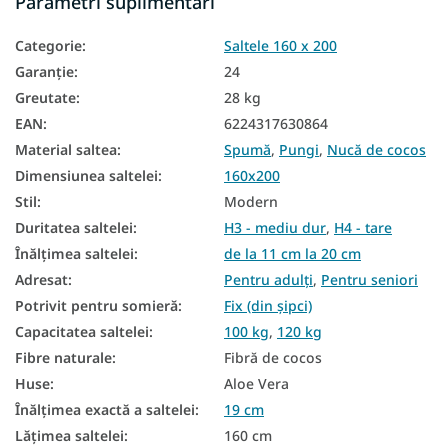
Parametri suplimentari
Saltele înalte
Categorie
:
Saltele 160 x 200
Saltea Aloe Vera
Garanţie
:
24
Saltele în funcție de fermitate
Greutate
:
28 kg
Saltele dure
EAN
:
6224317630864
Material saltea
:
Spumă
,
Pungi
,
Nucă de cocos
Saltele mari
Dimensiunea saltelei
:
160x200
Saltele matrimoniale
Stil
:
Modern
Duritatea saltelei
:
H3 - mediu dur
,
H4 - tare
Saltele de buzunar 160x200
Înălțimea saltelei
:
de la 11 cm la 20 cm
Saltele Cocos 160x200
Adresat
:
Pentru adulți
,
Pentru seniori
Saltele înalte 160×200
Potrivit pentru somieră
:
Fix (din șipci)
Capacitatea saltelei
:
100 kg
,
120 kg
Saltea Aloe Vera 160x200
Fibre naturale
:
Fibră de cocos
Saltele ieftine 160x200
Huse
:
Aloe Vera
Înălțimea exactă a saltelei
:
19 cm
Saltea duritate H3
Lățimea saltelei
:
160 cm