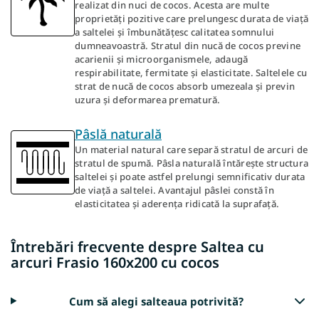
realizat din nuci de cocos. Acesta are multe
proprietăți pozitive care prelungesc durata de viață
a saltelei și îmbunătățesc calitatea somnului
dumneavoastră. Stratul din nucă de cocos previne
acarienii și microorganismele, adaugă
respirabilitate, fermitate și elasticitate. Saltelele cu
strat de nucă de cocos absorb umezeala și previn
uzura și deformarea prematură.
Pâslă naturală
Un material natural care separă stratul de arcuri de
stratul de spumă. Pâsla naturală întărește structura
saltelei și poate astfel prelungi semnificativ durata
de viață a saltelei. Avantajul pâslei constă în
elasticitatea și aderența ridicată la suprafață.
Întrebări frecvente despre Saltea cu
arcuri Frasio 160x200 cu cocos
Cum să alegi salteaua potrivită?