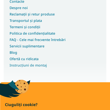
Contacte
Despre noi
Reclamații și retur produse
Transportul și plata
Termeni și condiții
Politica de confidențialitate
FAQ - Cele mai frecvente întrebări
Servicii suplimentare
Blog
Ofertă cu ridicata
Instrucțiuni de montaj
Drepturi de autor 2026
Wilsondo.ro
. Toate drepturile rezervate.
Ciuguliți cookie?
Editați setările cookie-urilor