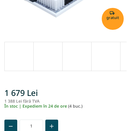
gratuit
1 679 Lei
1 388 Lei fără TVA
Ev
În stoc | Expediem în 24 de ore
(4 buc.)
pr