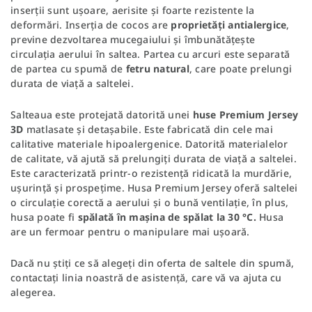
inserții sunt ușoare, aerisite și foarte rezistente la
deformări. Inserția de cocos are
proprietăți antialergice
,
previne dezvoltarea mucegaiului și îmbunătățește
circulația aerului în saltea. Partea cu arcuri este separată
de partea cu spumă de
fetru natural
, care poate prelungi
durata de viață a saltelei.
Salteaua este protejată datorită unei
huse Premium Jersey
3D
matlasate și detașabile. Este fabricată din cele mai
calitative materiale hipoalergenice. Datorită materialelor
de calitate, vă ajută să prelungiți durata de viață a saltelei.
Este caracterizată printr-o rezistență ridicată la murdărie,
ușurință și prospețime. Husa Premium Jersey oferă saltelei
o circulație corectă a aerului și o bună ventilație, în plus,
husa poate fi
spălată în mașina de spălat la 30 °C.
Husa
are un fermoar pentru o manipulare mai ușoară.
Dacă nu știți ce să alegeți din oferta de saltele din spumă,
contactați linia noastră de asistență, care vă va ajuta cu
alegerea.