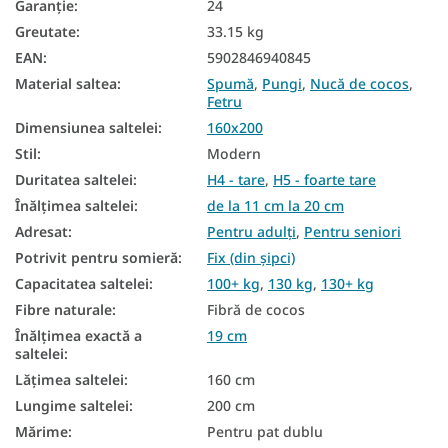
Garanţie
:
24
Saltele naturale
Greutate
:
33.15 kg
Saltele de podea
EAN
:
5902846940845
Material saltea
:
Spumă
,
Pungi
,
Nucă de cocos
,
Saltele pentru podea
Fetru
Saltele reversibile
Dimensiunea saltelei
:
160x200
Stil
:
Modern
Saltele în funcție de fermitate
Duritatea saltelei
:
H4 - tare
,
H5 - foarte tare
Saltele dure
Înălțimea saltelei
:
de la 11 cm la 20 cm
Adresat
:
Pentru adulți
,
Pentru seniori
Saltele medicinale
Potrivit pentru somieră
:
Fix (din șipci)
Saltele matrimoniale
Capacitatea saltelei
:
100+ kg
,
130 kg
,
130+ kg
Saltele antialergice
Fibre naturale
:
Fibră de cocos
Înălțimea exactă a
19 cm
Saltele de buzunar 160x200
saltelei
:
Lățimea saltelei
:
160 cm
Saltele Cocos 160x200
Lungime saltelei
:
200 cm
Saltele ortopedice 160x200
Mărime
:
Pentru pat dublu