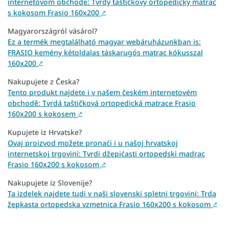
internetovom obchode: Tvrdý taštičkový ortopedický matrac
s kokosom Frasio 160x200
↗
Magyarországról vásárol?
Ez a termék megtalálható magyar webáruházunkban is:
FRASIO kemény kétoldalas táskarugós matrac kókusszal
160x200
↗
Nakupujete z Česka?
Tento produkt najdete i v našem českém internetovém
obchodě: Tvrdá taštičková ortopedická matrace Frasio
160x200 s kokosem
↗
Kupujete iz Hrvatske?
Ovaj proizvod možete pronaći i u našoj hrvatskoj
internetskoj trgovini: Tvrdi džepićasti ortopedski madrac
Frasio 160x200 s kokosom
↗
Nakupujete iz Slovenije?
Ta izdelek najdete tudi v naši slovenski spletni trgovini: Trda
žepkasta ortopedska vzmetnica Frasio 160x200 s kokosom
↗