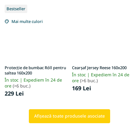
Bestseller
Mai multe culori
Protecție de bumbac Róll pentru
Cearșaf Jersey Reese 160x200
saltea 160x200
În stoc | Expediem în 24 de
În stoc | Expediem în 24 de
ore
(>6 buc.)
ore
(>6 buc.)
169 Lei
229 Lei
Afişează toate produsele asociate