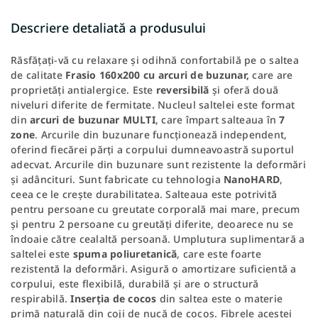
Descriere detaliată a produsului
Răsfățați-vă cu relaxare și odihnă confortabilă pe o saltea
de calitate
Frasio 160x200 cu arcuri de buzunar,
care are
proprietăți antialergice. Este
reversibilă
și oferă două
niveluri diferite de fermitate. Nucleul saltelei este format
din
arcuri de buzunar MULTI
, care împart salteaua în
7
zone
. Arcurile din buzunare funcționează independent,
oferind fiecărei părți a corpului dumneavoastră suportul
adecvat. Arcurile din buzunare sunt rezistente la deformări
și adâncituri. Sunt fabricate cu tehnologia
NanoHARD
,
ceea ce le crește durabilitatea. Salteaua este potrivită
pentru persoane cu greutate corporală mai mare, precum
și pentru 2 persoane cu greutăți diferite, deoarece nu se
îndoaie către cealaltă persoană. Umplutura suplimentară a
saltelei este
spuma poliuretanică
, care este foarte
rezistentă la deformări. Asigură o amortizare suficientă a
corpului, este flexibilă, durabilă și are o structură
respirabilă.
Inserția de cocos
din saltea este o materie
primă naturală din coji de nucă de cocos. Fibrele acestei