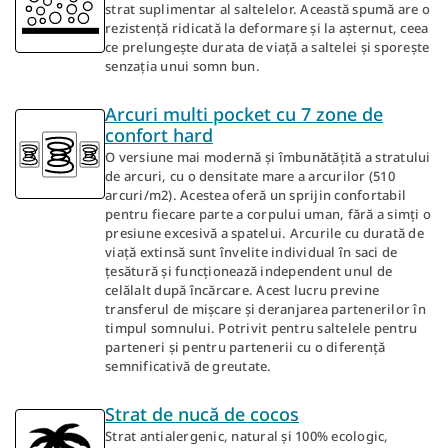
strat suplimentar al saltelelor. Această spumă are o
rezistență ridicată la deformare și la așternut, ceea
ce prelungește durata de viață a saltelei și sporește
senzația unui somn bun.
Arcuri multi pocket cu 7 zone de
confort hard
O versiune mai modernă și îmbunătățită a stratului
de arcuri, cu o densitate mare a arcurilor (510
arcuri/m2). Acestea oferă un sprijin confortabil
pentru fiecare parte a corpului uman, fără a simți o
presiune excesivă a spatelui. Arcurile cu durată de
viață extinsă sunt învelite individual în saci de
țesătură și funcționează independent unul de
celălalt după încărcare. Acest lucru previne
transferul de mișcare și deranjarea partenerilor în
timpul somnului. Potrivit pentru saltelele pentru
parteneri și pentru partenerii cu o diferență
semnificativă de greutate.
Strat de nucă de cocos
Strat antialergenic, natural și 100% ecologic,