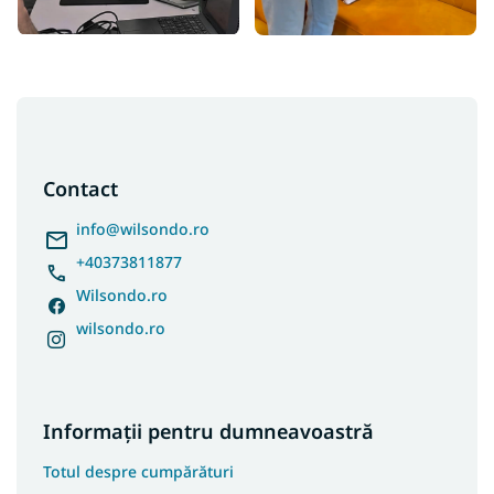
S
u
b
s
Contact
o
l
info
@
wilsondo.ro
+40373811877
Wilsondo.ro
wilsondo.ro
Informații pentru dumneavoastră
Totul despre cumpărături