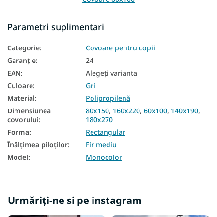
Covoare 80x150
Parametri suplimentari
Covoare 120x170
Categorie
:
Covoare pentru copii
Covoare 140x190
Garanţie
:
24
Covoare 160x220
EAN
:
Alegeţi varianta
Culoare
:
Gri
Covoare 200x290
Material
:
Polipropilenă
Covoare 240x330
Dimensiunea
80x150
,
160x220
,
60x100
,
140x190
,
covorului
:
180x270
Forma
:
Rectangular
Înălțimea piloților
:
Fir mediu
Model
:
Monocolor
Urmăriți-ne si pe instagram