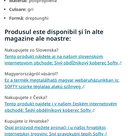
Material:
polipropilenă
Culoare:
gri
Formă:
dreptunghi
Produsul este disponibil și în alte
magazine ale noastre:
Nakupujete zo Slovenska?
Tento produkt nájdete aj na našom slovenskom
internetovom obchode: Sivý obdĺžnikový koberec Softy
↗
Magyarországról vásárol?
Ez a termék megtalálható magyar webáruházunkban is:
SOFTY szürke téglalap alakú szőnyeg
↗
Nakupujete z Česka?
Tento produkt najdete i v našem českém internetovém
obchodě: Šedý obdélníkový koberec Softy
↗
Kupujete iz Hrvatske?
Ovaj proizvod možete pronaći i u našoj hrvatskoj
internetskoj trgovini: Sivi pravokutni tepih Softy
↗