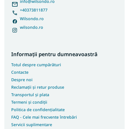
l
info
@
wilsondo.ro
+40373811877
Wilsondo.ro
wilsondo.ro
Informații pentru dumneavoastră
Totul despre cumpărături
Contacte
Despre noi
Reclamații și retur produse
Transportul și plata
Termeni și condiții
Politica de confidențialitate
FAQ - Cele mai frecvente întrebări
Servicii suplimentare