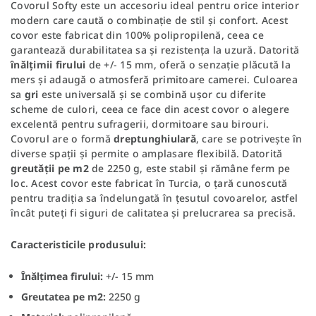
Covorul Softy este un accesoriu ideal pentru orice interior
modern care caută o combinație de stil și confort. Acest
covor este fabricat din 100% polipropilenă, ceea ce
garantează durabilitatea sa și rezistența la uzură. Datorită
înălțimii firului
de +/- 15 mm, oferă o senzație plăcută la
mers și adaugă o atmosferă primitoare camerei. Culoarea
sa
gri
este universală și se combină ușor cu diferite
scheme de culori, ceea ce face din acest covor o alegere
excelentă pentru sufragerii, dormitoare sau birouri.
Covorul are o formă
dreptunghiulară
, care se potrivește în
diverse spații și permite o amplasare flexibilă. Datorită
greutății pe m2
de 2250 g, este stabil și rămâne ferm pe
loc. Acest covor este fabricat în Turcia, o țară cunoscută
pentru tradiția sa îndelungată în țesutul covoarelor, astfel
încât puteți fi siguri de calitatea și prelucrarea sa precisă.
Caracteristicile produsului:
Înălțimea firului:
+/- 15 mm
Greutatea pe m2:
2250 g