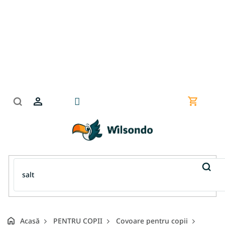
Treci
la
conținut
Coş
de
cumpără
Acasă
PENTRU COPII
Covoare pentru copii