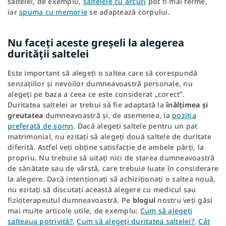
saltelei, de exemplu,
saltelele cu arcuri
pot fi mai ferme,
iar
spuma cu memorie
se adaptează corpului.
Nu faceți aceste greșeli la alegerea
durității saltelei
Este important să alegeți o saltea care să corespundă
senzațiilor și nevoilor dumneavoastră personale, nu
alegeți pe baza a ceea ce este considerat „corect”.
Duritatea saltelei ar trebui să fie adaptată la
înălțimea și
greutatea
dumneavoastră și, de asemenea, la
poziția
preferată de somn
. Dacă alegeți saltele pentru un pat
matrimonial, nu ezitați să alegeți două saltele de duritate
diferită. Astfel veți obține satisfacție de ambele părți, la
propriu. Nu trebuie să uitați nici de starea dumneavoastră
de sănătate sau de vârstă, care trebuie luate în considerare
la alegere. Dacă intenționați să achiziționați o saltea nouă,
nu ezitați să discutați această alegere cu medicul sau
fizioterapeutul dumneavoastră. Pe
blogul
nostru veți găsi
mai multe articole utile, de exemplu:
Cum să alegeți
salteaua potrivită?
,
Cum să alegeți duritatea saltelei?
,
Cât