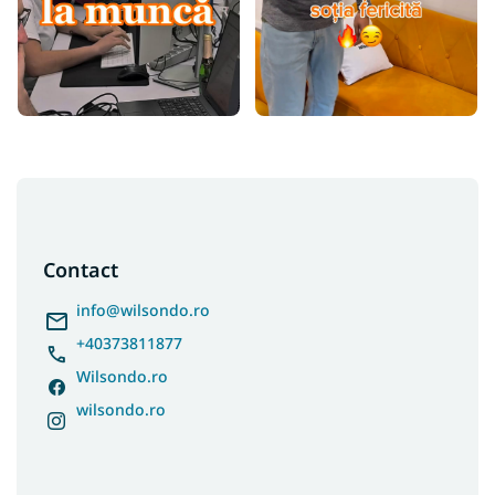
S
u
b
s
Contact
o
l
info
@
wilsondo.ro
+40373811877
Wilsondo.ro
wilsondo.ro