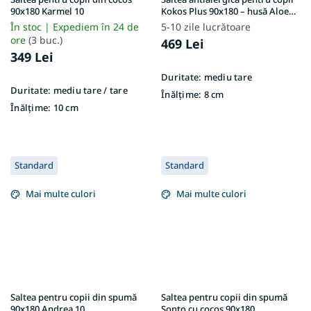
90x180 Karmel 10
Kokos Plus 90x180 – husă Aloe
Vera
În stoc | Expediem în 24 de
5-10 zile lucrătoare
ore
(3 buc.)
469 Lei
349 Lei
Duritate:
mediu tare
Duritate:
mediu tare / tare
Înălțime:
8 cm
Înălțime:
10 cm
Standard
Standard
Mai multe culori
Mai multe culori
Saltea pentru copii din spumă
Saltea pentru copii din spumă
90x180 Andrea 10
Sonto cu cocos 90x180