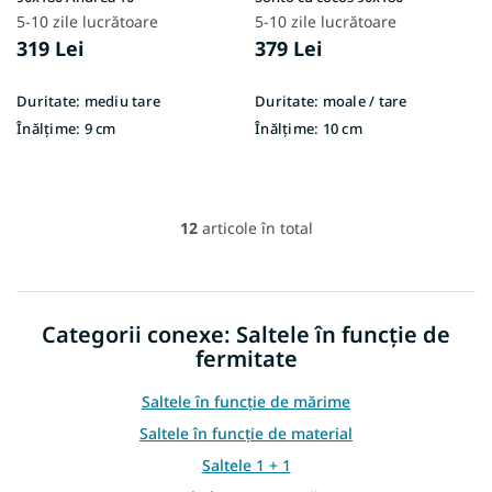
5-10 zile lucrătoare
5-10 zile lucrătoare
319 Lei
379 Lei
Duritate:
mediu tare
Duritate:
moale / tare
Înălțime:
9 cm
Înălțime:
10 cm
12
articole în total
C
o
n
t
r
Categorii conexe: Saltele în funcție de
o
fermitate
l
u
l
Saltele în funcție de mărime
l
Saltele în funcție de material
i
s
Saltele 1 + 1
t