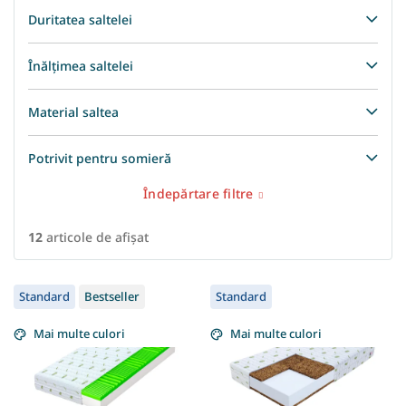
Duritatea saltelei
Înălțimea saltelei
Material saltea
Potrivit pentru somieră
Îndepărtare filtre
12
articole de afişat
L
Standard
Bestseller
Standard
i
s
Mai multe culori
Mai multe culori
t
ă
p
r