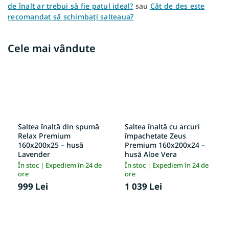
de înalt ar trebui să fie patul ideal?
sau
Cât de des este
recomandat să schimbați salteaua?
Cele mai vândute
Saltea înaltă din spumă
Saltea înaltă cu arcuri
Relax Premium
împachetate Zeus
160x200x25 – husă
Premium 160x200x24 –
Lavender
husă Aloe Vera
În stoc | Expediem în 24 de
În stoc | Expediem în 24 de
ore
ore
999 Lei
1 039 Lei