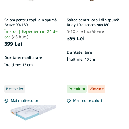
o
d
u
Saltea pentru copii din spumă
Saltea pentru copii din spumă
s
Brave 90x180
Rudy 10 cu cocos 90x180
e
În stoc | Expediem în 24 de
5-10 zile lucrătoare
ore
(>6 buc.)
399 Lei
399 Lei
Duritate:
tare
Duritate:
mediu tare
Înălțime:
10 cm
Înălțime:
13 cm
Bestseller
Premium
Vânzare
Mai multe culori
Mai multe culori