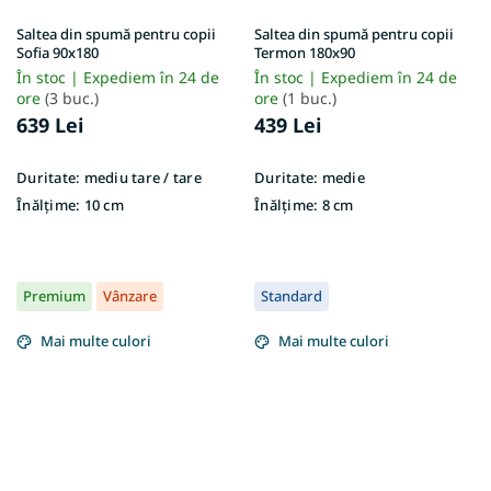
Saltea din spumă pentru copii
Saltea din spumă pentru copii
Sofia 90x180
Termon 180x90
În stoc | Expediem în 24 de
În stoc | Expediem în 24 de
ore
(3 buc.)
ore
(1 buc.)
639 Lei
439 Lei
Duritate:
mediu tare / tare
Duritate:
medie
Înălțime:
10 cm
Înălțime:
8 cm
Premium
Vânzare
Standard
Mai multe culori
Mai multe culori