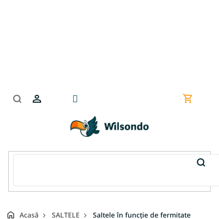
Treci
la
conținut
Coş
de
cumpără
Acasă
SALTELE
Saltele în funcție de fermitate