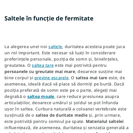
Saltele în funcție de fermitate
La alegerea unei noi
saltele
, duritatea acesteia poate juca
un rol important. Este necesar să luați în considerare
preferințele personale, poziția de somn și, bineînțeles,
greutatea. O
saltea tare
este mai potrivită pentru
persoanele cu greutate mai mare
, deoarece susține mai
bine corpul și
previne escarele
. O
saltea mai tare
este, de
asemenea, ideală dacă vă place să dormiți pe burtă. Dacă
poziția preferată de somn este pe o parte, alegeți mai
degrabă o
saltea moale
, care reduce presiunea asupra
articulațiilor, deoarece umărul și șoldul se pot înfunda
ușor în saltea. Curbura naturală a coloanei vertebrale este
susținută de o
saltea de duritate medie
și, prin urmare,
este potrivită pentru somnul pe spate.
Materialul saltelei
influențează, de asemenea, duritatea și senzația generală a