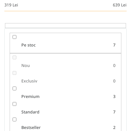
r
319
Lei
639
Lei
o
d
u
s
u
l
Pe stoc
7
u
i
Nou
0
Exclusiv
0
Premium
3
Standard
7
Bestseller
2