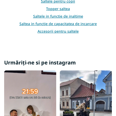
Saltele pentru copii
ă
r
Topper saltea
i
Saltele in functie de inaltime
l
o
Saltea in functie de capacitatea de incarcare
r
Accesorii pentru saltele
Saltele atipice
Alte saltele
Urmăriți-ne si pe instagram