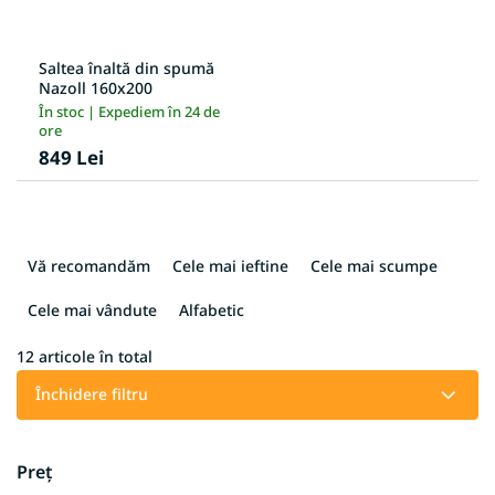
Saltea înaltă din spumă
Nazoll 160x200
În stoc | Expediem în 24 de
ore
849 Lei
S
e
Vă recomandăm
Cele mai ieftine
Cele mai scumpe
l
e
Cele mai vândute
Alfabetic
c
t
12
articole în total
a
Închidere filtru
r
e
a
Preţ
p