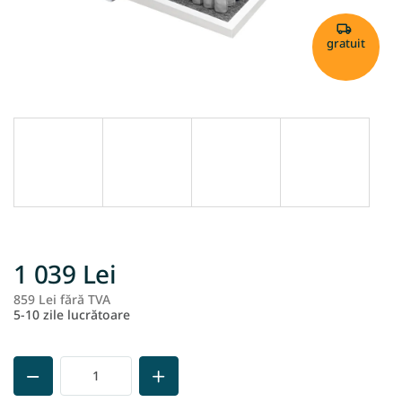
gratuit
1 039 Lei
859 Lei fără TVA
Ev
5-10 zile lucrătoare
pr