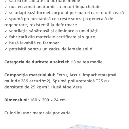
✓ saltea de calitate cu duritate medie
✓ nucleu zonat anatomic cu arcuri împachetate
✓ se adaptează formei corpului persoanei care o utilizează
✓ spumă poliuretanică ce crește senzația generală de
regenerare, rezistentă la deformare
✓ ventilație sănătoasă și eliminare a umidității
✓ fabricată din materiale certificate și sigure
✓ husă lavabilă cu fermoar
✓ potrivită pentru un cadru de lamele solid
Categoria de duritate a saltelei:
H3 saltea medie
Compoziția materialului:
Fetru, Arcuri împachetate(mai
mult de 289 arcuri/m2), Spumă poliuretanică T25 cu
3
densitate de 25 kg/m
, Husă Aloe Vera
Dimensiuni:
160 x 200 x 24 cm
Culorile unor materiale pot varia.