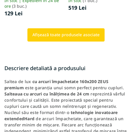
În stoc | Expediem în 24 de
În stoc
(1 buc.)
ore
(3 buc.)
519 Lei
129 Lei
Afişează toate produsele asociate
Descriere detaliată a produsului
Saltea de lux
cu arcuri împachetate 160x200 ZEUS
premium
este garanția unui somn perfect pentru cupluri.
Salteaua cu arcuri cu înălțimea de 24 cm
reprezintă vârful
confortului și calității. Este proiectată special pentru
cupluri care caută un somn neîntrerupt și regenerativ.
Nucleul său este format dintr-o
tehnologie inovatoare
extendedHard
de arcuri împachetate, care garantează un
transfer minim de mișcare. Fiecare arc funcționează
independent, minimizând astfel transferul de mișcare între