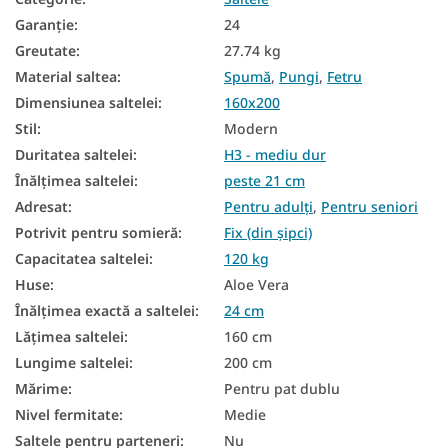
Garanţie
:
24
Saltea din spumă PUR
Greutate
:
27.74 kg
Saltele naturale
Material saltea
:
Spumă
,
Pungi
,
Fetru
Dimensiunea saltelei
:
160x200
Saltele de podea
Stil
:
Modern
Saltele pentru podea
Duritatea saltelei
:
H3 - mediu dur
Saltele în funcție de fermitate
Înălțimea saltelei
:
peste 21 cm
Adresat
:
Pentru adulți
,
Pentru seniori
Saltele dure
Potrivit pentru somieră
:
Fix (din șipci)
Saltele zonale
Capacitatea saltelei
:
120 kg
Huse
:
Aloe Vera
Saltele mari
Înălțimea exactă a saltelei
:
24 cm
Saltele antialergice
Lățimea saltelei
:
160 cm
Saltele antibacteriene
Lungime saltelei
:
200 cm
Mărime
:
Pentru pat dublu
Saltea cu 7 zone
Nivel fermitate
:
Medie
Saltele de buzunar 160x200
Saltele pentru parteneri
:
Nu