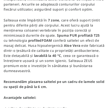
parteneri. Arcurile se adaptează contururilor corpului
fiecărui utilizator, asigurând suport și confort optim.
Salteaua este împărțită în
7 zone
, care oferă suport țintit
pentru diferite părți ale corpului. Acest lucru ajută la
menținerea coloanei vertebrale în poziția corectă și
minimizează durerile de spate.
Spuma PUR profilată T25
cu tehnologia
profiledFOAM
conferă saltelei un efect de
masaj delicat. Husa hipoalergenică
Aloe Vera
este fabricată
dintr-o țesătură de calitate cu proprietăți antibacteriene.
Este detașabilă și
lavabilă la 40 °C
, ceea ce garantează o
întreținere ușoară și un somn igienic. Salteaua ZEUS
premium este o investiție în sănătatea și bunăstarea
dumneavoastră.
Recomandăm plasarea saltelei pe un cadru de lamele solid
cu spații de până la 6 cm.
Avantajele saltelei: