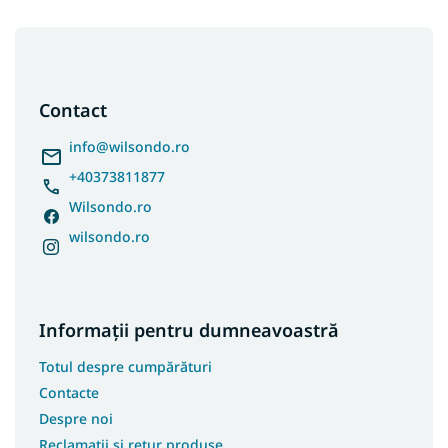
S
u
b
s
Contact
o
l
info
@
wilsondo.ro
+40373811877
Wilsondo.ro
wilsondo.ro
Informații pentru dumneavoastră
Totul despre cumpărături
Contacte
Despre noi
Reclamații și retur produse