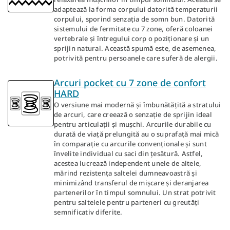
adaptează la forma corpului datorită temperaturii
corpului, sporind senzația de somn bun. Datorită
sistemului de fermitate cu 7 zone, oferă coloanei
vertebrale și întregului corp o poziționare și un
sprijin natural. Această spumă este, de asemenea,
potrivită pentru persoanele care suferă de alergii.
Arcuri pocket cu 7 zone de confort
HARD
O versiune mai modernă și îmbunătățită a stratului
de arcuri, care creează o senzație de sprijin ideal
pentru articulații și mușchi. Arcurile durabile cu
durată de viață prelungită au o suprafață mai mică
în comparație cu arcurile convenționale și sunt
învelite individual cu saci din țesătură. Astfel,
acestea lucrează independent unele de altele,
mărind rezistența saltelei dumneavoastră și
minimizând transferul de mișcare și deranjarea
partenerilor în timpul somnului. Un strat potrivit
pentru saltelele pentru parteneri cu greutăți
semnificativ diferite.