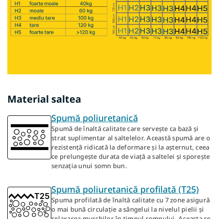
Material saltea
Spumă poliuretanică
Spumă de înaltă calitate care servește ca bază și
strat suplimentar al saltelelor. Această spumă are o
rezistență ridicată la deformare și la așternut, ceea
ce prelungește durata de viață a saltelei și sporește
senzația unui somn bun.
Spumă poliuretanică profilată (T25)
Spuma profilată de înaltă calitate cu 7 zone asigură
o mai bună circulație a sângelui la nivelul pielii și
relaxarea mușchilor în timpul somnului. Aceasta se