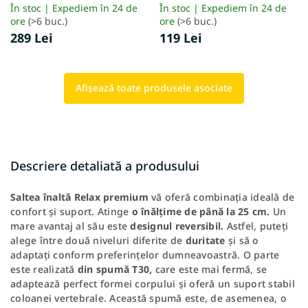
În stoc | Expediem în 24 de
În stoc | Expediem în 24 de
ore
(>6 buc.)
ore
(>6 buc.)
289 Lei
119 Lei
Afişează toate produsele asociate
Descriere detaliată a produsului
Saltea
înaltă
Relax
premium
vă oferă combinația ideală de
confort și suport. Atinge
o înălțime de până la 25 cm.
Un
mare avantaj al său este
designul
reversibil.
Astfel, puteți
alege între două niveluri diferite de
duritate
și să o
adaptați conform preferințelor dumneavoastră. O parte
este realizată
din spumă T30,
care este mai fermă, se
adaptează perfect formei corpului și oferă un suport stabil
coloanei vertebrale. Această spumă este, de asemenea, o