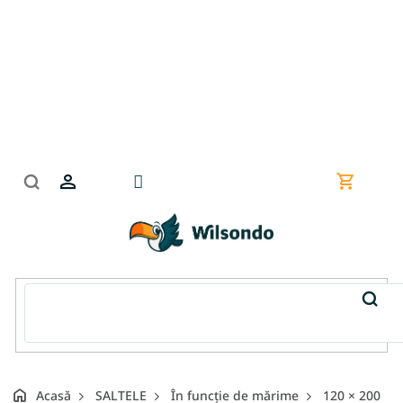
Treci
la
conținut
Coş
de
cumpără
Acasă
SALTELE
În funcție de mărime
120 × 200