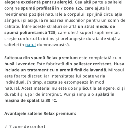
alegere
excelentă
pentru
alergici.
Cealaltă parte a saltelei
conține
spumă profilată în 7 zone T25,
care ajută la
menținerea poziției naturale a corpului, sprijină circulația
sângelui și asigură relaxarea mușchilor pentru un somn de
calitate. Între aceste straturi se află
un strat mediu de
spumă poliuretanică T25,
care oferă suport suplimentar,
crește confortul la întins și prelungește durata de viață a
saltelei în
patul
dumneavoastră.
Salteaua
din spumă
Relax
premium
este completată cu o
husă
Lavender.
Este fabricată
din poliester rezistent. Husa
include un tratament cu o aromă fină de lavandă.
Mirosul
este foarte discret, iar intensitatea lui poate varia
individual. În timp, acesta se estompează în mod
natural. Acest material nu este doar plăcut la atingere, ci și
durabil și ușor de întreținut. Pur și simplu o
spălați în
mașina de spălat la 30 °C.
Avantajele saltelei Relax premium:
✓ 7 zone de confort