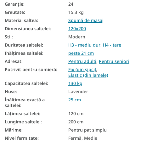
Garanţie
:
24
Saltele de podea
Greutate
:
15.3 kg
Saltele reversibile
Material saltea
:
Spumă de masaj
Dimensiunea saltelei
:
120x200
Saltele în funcție de fermitate
Stil
:
Modern
Saltele dure
Duritatea saltelei
:
H3 - mediu dur
,
H4 - tare
Saltele zonale
Înălțimea saltelei
:
peste 21 cm
Adresat
:
Pentru adulți
,
Pentru seniori
Saltele mari
Potrivit pentru somieră
:
Fix (din șipci)
,
Elastic (din lamele)
Saltea cu 7 zone
Capacitatea saltelei
:
130 kg
Saltele din spuma 120x200
Huse
:
Lavender
Înălțimea exactă a
25 cm
Saltea duritate H3
saltelei
:
Saltea duritate H4
Lățimea saltelei
:
120 cm
Lungime saltelei
:
200 cm
Saltele dure 120x200
Mărime
:
Pentru pat simplu
Saltele înalte 120x200
Nivel fermitate
:
Fermă, Medie