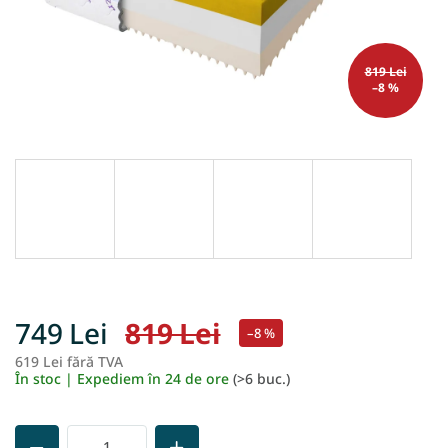
819 Lei
–8 %
749 Lei
819 Lei
–8 %
619 Lei fără TVA
Ev
În stoc | Expediem în 24 de ore
(>6 buc.)
pr