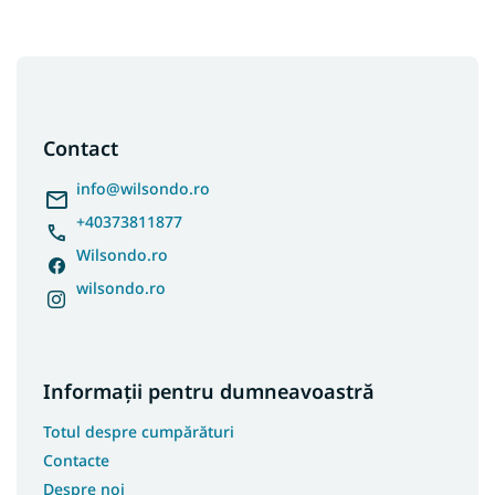
S
u
b
s
Contact
o
l
info
@
wilsondo.ro
+40373811877
Wilsondo.ro
wilsondo.ro
Informații pentru dumneavoastră
Totul despre cumpărături
Contacte
Despre noi