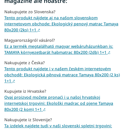
magazine ale noastre:
Nakupujete zo Slovenska?
Tento produkt nájdete aj na našom slovenskom
internetovom obchode: Ekologický penový matrac Tamaya
80x200 (2ks) 1+1
↗
Magyarországról vásárol?
Ez a termék megtalálható magyar webáruházunkban is:
TAMAYA környezetbarát habmatrac 80x200 (2db) 1+1
↗
Nakupujete z Česka?
Tento produkt najdete i v našem českém internetovém
obchodě: Ekologická pěnová matrace Tamaya 80x200 (2 ks)
1+1
↗
Kupujete iz Hrvatske?
Ovaj proizvod možete pronaći i u našoj hrvatskoj
internetskoj trgovini: Ekološki madrac od pjene Tamaya
80x200 (2 kom) 1+1
↗
Nakupujete iz Slovenije?
Ta izdelek najdete tudi v naši slovenski spletni trgovini: