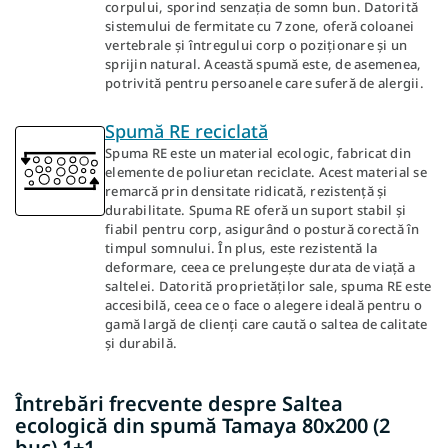
corpului, sporind senzația de somn bun. Datorită
sistemului de fermitate cu 7 zone, oferă coloanei
vertebrale și întregului corp o poziționare și un
sprijin natural. Această spumă este, de asemenea,
potrivită pentru persoanele care suferă de alergii.
Spumă RE reciclată
Spuma RE este un material ecologic, fabricat din
elemente de poliuretan reciclate. Acest material se
remarcă prin densitate ridicată, rezistență și
durabilitate. Spuma RE oferă un suport stabil și
fiabil pentru corp, asigurând o postură corectă în
timpul somnului. În plus, este rezistentă la
deformare, ceea ce prelungește durata de viață a
saltelei. Datorită proprietăților sale, spuma RE este
accesibilă, ceea ce o face o alegere ideală pentru o
gamă largă de clienți care caută o saltea de calitate
și durabilă.
Întrebări frecvente despre Saltea
ecologică din spumă Tamaya 80x200 (2
buc) 1+1