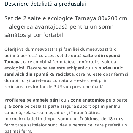
Descriere detaliată a produsului
Set de 2 saltele ecologice Tamaya 80x200 cm
– alegerea avantajoasă pentru un somn
sănătos și confortabil
Oferiți-vă dumneavoastră și familiei dumneavoastră o
odihnă perfectă cu acest set de două
saltele din spumă
Tamaya
, care combină fermitatea, confortul și soluția
ecologică. Fiecare saltea este echipată cu un
nucleu unic
sandwich din spumă RE reciclată
, care nu este doar ferm și
durabil, ci și prietenos cu natura – este creat prin
reciclarea resturilor de PUR sub presiune înaltă.
Profilarea pe ambele părți
cu
7 zone anatomice
pe o parte
și
5 zone
pe cealaltă parte asigură suport optim pentru
coloană, relaxarea mușchilor și îmbunătățirea
microcirculației în timpul somnului. Înălțimea de 18 cm și
fermitatea saltelelor sunt ideale pentru cei care preferă un
pat mai ferm.