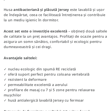
Husa
antibacteriană și plăcută Jersey
este lavabilă și ușor
de îndepărtat, ceea ce facilitează întreținerea și contribuie
la un mediu igienic în dormitor.
Acest set este o investiție excelentă
– obțineți două saltele
de calitate la un preț avantajos. Profitați de ocazie pentru a
asigura un somn sănătos, confortabil și ecologic pentru
dumneavoastră și cei dragi.
Avantajele saltelei:
✓ nucleu ecologic din spumă RE reciclată
✓ oferă suport perfect pentru coloana vertebrală
✓ rezistent la deformare
✓ permeabilitate excelentă a aerului
✓ profilare de masaj cu 7 și 5 zone pentru relaxarea
mușchilor
✓ husă antialergică lavabilă Jersey cu fermoar