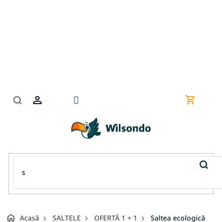
Treci
la
conținut
Coş
de
cumpără
Acasă
SALTELE
OFERTĂ 1 + 1
Saltea ecologică