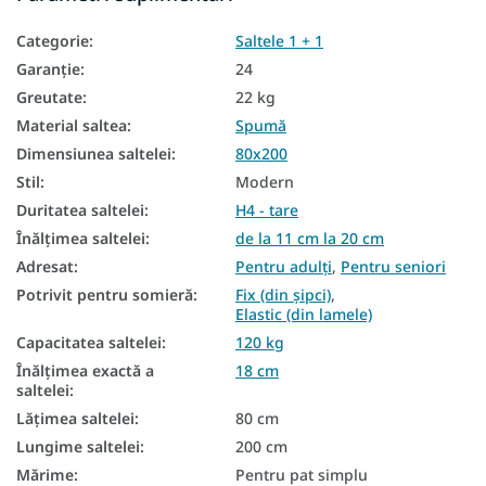
Saltea in functie de capacitatea de incarcare
Categorie
:
Saltele 1 + 1
Saltea din spumă PUR
Garanţie
:
24
Saltele pentru musafiri
Greutate
:
22 kg
Saltele de podea
Material saltea
:
Spumă
Dimensiunea saltelei
:
80x200
Saltele pentru podea
Stil
:
Modern
Saltele în funcție de fermitate
Duritatea saltelei
:
H4 - tare
Saltele dure
Înălțimea saltelei
:
de la 11 cm la 20 cm
Adresat
:
Pentru adulți
,
Pentru seniori
Saltele zonale
Potrivit pentru somieră
:
Fix (din șipci)
,
Elastic (din lamele)
Saltea cu 7 zone
Capacitatea saltelei
:
120 kg
Saltele din spuma 80x200
Înălțimea exactă a
18 cm
saltelei
:
Saltele 1+1 80x200
Lățimea saltelei
:
80 cm
Saltele ieftine 80x200
Lungime saltelei
:
200 cm
Mărime
:
Pentru pat simplu
Saltea duritate H4