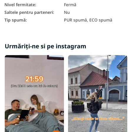
Nivel fermitate
:
Fermă
Saltele dure 80x200
Saltele pentru parteneri
:
Nu
În funcție de capacitatea de încărcare a saltelei - 120 kg
Tip spumă
:
PUR spumă, ECO spumă
Urmăriți-ne si pe instagram