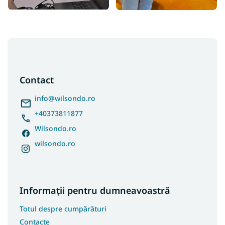
S
u
b
s
Contact
o
l
info
@
wilsondo.ro
+40373811877
Wilsondo.ro
wilsondo.ro
Informații pentru dumneavoastră
Totul despre cumpărături
Contacte