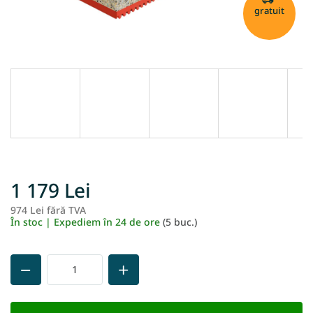
gratuit
1 179 Lei
974 Lei fără TVA
Ev
În stoc | Expediem în 24 de ore
(5 buc.)
pr