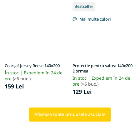
Bestseller
Mai multe culori
Cearșaf Jersey Reese 140x200
Protecție pentru saltea 140x200
Dormea
În stoc | Expediem în 24 de
În stoc | Expediem în 24 de
ore
(>6 buc.)
ore
(>6 buc.)
159 Lei
129 Lei
Afişează toate produsele asociate