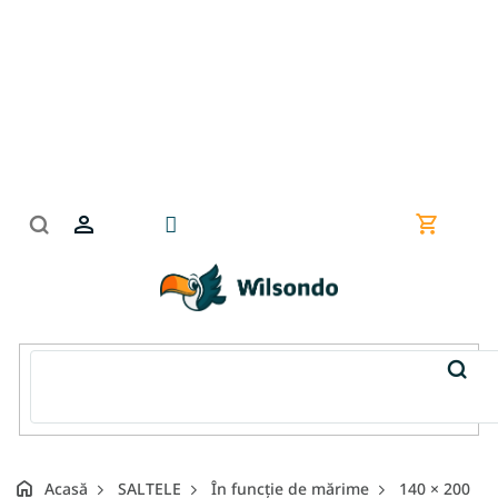
Treci
la
conținut
Coş
de
cumpără
Acasă
SALTELE
În funcție de mărime
140 × 200