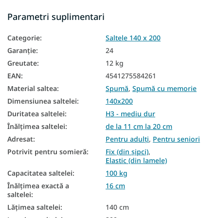
Saltele subțiri
Parametri suplimentari
Saltea din spumă PUR
Categorie
:
Saltele 140 x 200
Saltele reversibile
Garanţie
:
24
Saltele pentru somieră reglabilă
Greutate
:
12 kg
Saltele în funcție de fermitate
EAN
:
4541275584261
Material saltea
:
Spumă
,
Spumă cu memorie
Saltele dure
Dimensiunea saltelei
:
140x200
Saltele medicinale
Duritatea saltelei
:
H3 - mediu dur
Saltele antialergice
Înălțimea saltelei
:
de la 11 cm la 20 cm
Adresat
:
Pentru adulți
,
Pentru seniori
Saltele antibacteriene
Potrivit pentru somieră
:
Fix (din șipci)
,
Elastic (din lamele)
Saltele din spuma 140x200
Capacitatea saltelei
:
100 kg
Saltele cu spuma cu memorie 140x200
Înălțimea exactă a
16 cm
saltelei
:
Saltele subțiri 140x200
Lățimea saltelei
:
140 cm
Saltea duritate H3