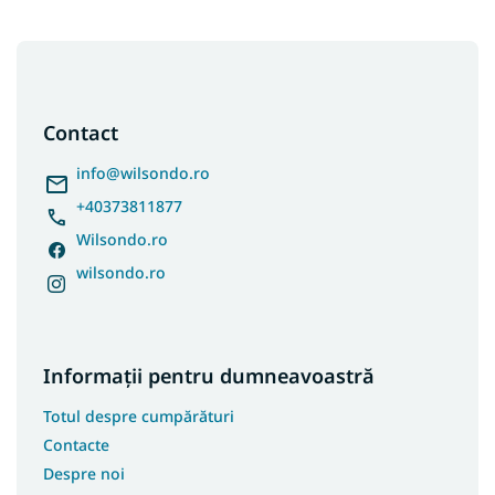
S
u
b
s
Contact
o
l
info
@
wilsondo.ro
+40373811877
Wilsondo.ro
wilsondo.ro
Informații pentru dumneavoastră
Totul despre cumpărături
Contacte
Despre noi