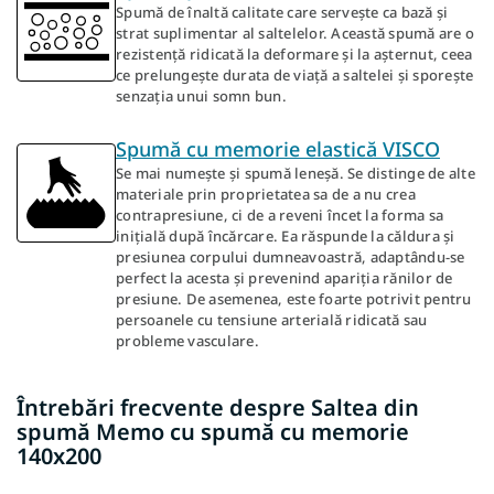
Spumă de înaltă calitate care servește ca bază și
strat suplimentar al saltelelor. Această spumă are o
rezistență ridicată la deformare și la așternut, ceea
ce prelungește durata de viață a saltelei și sporește
senzația unui somn bun.
Spumă cu memorie elastică VISCO
Se mai numește și spumă leneșă. Se distinge de alte
materiale prin proprietatea sa de a nu crea
contrapresiune, ci de a reveni încet la forma sa
inițială după încărcare. Ea răspunde la căldura și
presiunea corpului dumneavoastră, adaptându-se
perfect la acesta și prevenind apariția rănilor de
presiune. De asemenea, este foarte potrivit pentru
persoanele cu tensiune arterială ridicată sau
probleme vasculare.
Întrebări frecvente despre Saltea din
spumă Memo cu spumă cu memorie
140x200