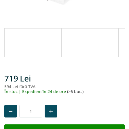
719 Lei
594 Lei fără TVA
Ev
În stoc | Expediem în 24 de ore
(>6 buc.)
pr