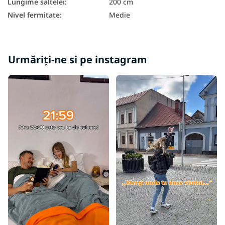
Lungime saltelei
:
200 cm
Nivel fermitate
:
Medie
Saltele dure 140x200
Urmăriți-ne si pe instagram