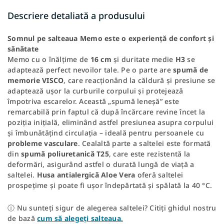
Descriere detaliată a produsului
Somnul pe salteaua Memo este o experiență de confort și
sănătate
Memo cu o înălțime de
16 cm
și duritate medie
H3
se
adaptează perfect nevoilor tale. Pe o parte are
spumă de
memorie VISCO
, care reacționând la căldură și presiune se
adaptează ușor la curburile corpului și protejează
împotriva escarelor. Această „spumă leneșă” este
remarcabilă prin faptul că după încărcare revine încet la
poziția inițială, eliminând astfel presiunea asupra corpului
și îmbunătățind circulația – ideală pentru persoanele cu
probleme vasculare
. Cealaltă parte a saltelei este formată
din
spumă poliuretanică T25
, care este rezistentă la
deformări, asigurând astfel o durată lungă de viață a
saltelei.
Husa antialergică Aloe Vera
oferă saltelei
prospețime și poate fi ușor îndepărtată și spălată la 40 °C.
ⓘ Nu sunteți sigur de alegerea saltelei? Citiți ghidul nostru
de bază
cum să alegeți salteaua
.