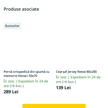
Produse asociate
Bestseller
Pernă ortopedică din spumă cu
Cearșaf Jersey Reese 80x200
memorie Henari 50x70
În stoc | Expediem în 24 de
În stoc | Expediem în 24 de
ore
(>6 buc.)
ore
(>6 buc.)
139 Lei
289 Lei