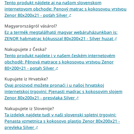
Tento produkt nájdete aj na našom slovenskom
internetovom obchode: Penový matrac s kokosovou vrstvou
Zenor 80x200x21 - poťah Silver
↗
Magyarországról vásárol?
Ez a termék megtalálható magyar webáruházunkban is:
ZENOR habmatrac kókusszal 80x200x21 - Silver huzat
↗
Nakupujete z Česka?
Tento produkt najdete i v našem českém internetovém
obchodě: Pěnová matrace s kokosovou vrstvou Zenor
80×200×21 - potah Silver
↗
Kupujete iz Hrvatske?
Ovaj proizvod možete pronaći i u našoj hrvatskoj
internetskoj trgovini: Pjenasti madrac s kokosovim slojem
Zenor 80x200x21 - presvlaka Silver
↗
Nakupujete iz Slovenije?
Ta izdelek najdete tudi v naši slovenski spletni trgovini:
Penasta vzmetnica s kokosovo plastjo Zenor 80x200x21 -
prevleka Silver
↗