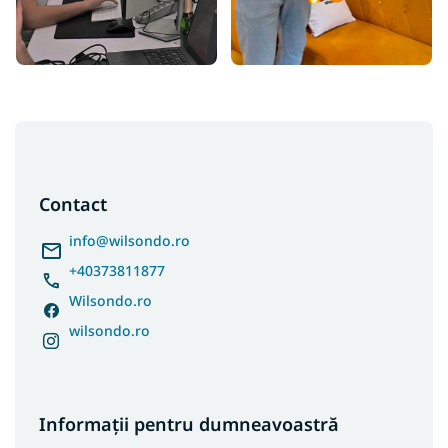
S
u
b
s
Contact
o
l
info
@
wilsondo.ro
+40373811877
Wilsondo.ro
wilsondo.ro
Informații pentru dumneavoastră