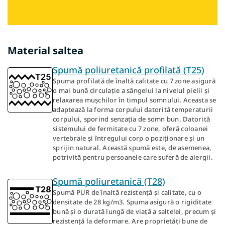
Material saltea
Spumă poliuretanică profilată (T25)
Spuma profilată de înaltă calitate cu 7 zone asigură
o mai bună circulație a sângelui la nivelul pielii și
relaxarea mușchilor în timpul somnului. Aceasta se
adaptează la forma corpului datorită temperaturii
corpului, sporind senzația de somn bun. Datorită
sistemului de fermitate cu 7 zone, oferă coloanei
vertebrale și întregului corp o poziționare și un
sprijin natural. Această spumă este, de asemenea,
potrivită pentru persoanele care suferă de alergii.
Spumă poliuretanică (T28)
Spumă PUR de înaltă rezistență și calitate, cu o
densitate de 28 kg/m3. Spuma asigură o rigiditate
bună și o durată lungă de viață a saltelei, precum și
rezistență la deformare. Are proprietăți bune de