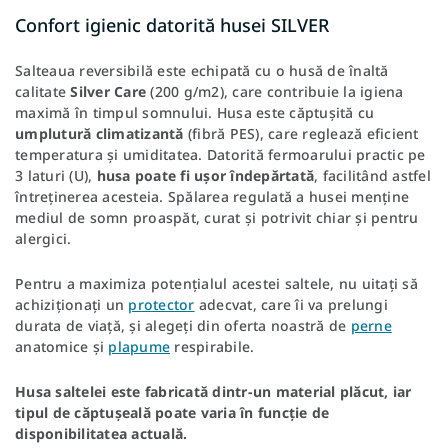
Confort igienic datorită husei SILVER
Salteaua reversibilă este echipată cu o husă de înaltă
calitate
Silver Care
(200 g/m2), care contribuie la igiena
maximă în timpul somnului. Husa este căptușită cu
umplutură climatizantă
(fibră PES), care reglează eficient
temperatura și umiditatea. Datorită fermoarului practic pe
3 laturi (U),
husa poate fi ușor îndepărtată
, facilitând astfel
întreținerea acesteia. Spălarea regulată a husei menține
mediul de somn proaspăt, curat și potrivit chiar și pentru
alergici.
Pentru a maximiza potențialul acestei saltele, nu uitați să
achiziționați un
protector
adecvat, care îi va prelungi
durata de viață, și alegeți din oferta noastră de
perne
anatomice și
plapume
respirabile.
Husa saltelei este fabricată dintr-un material plăcut, iar
tipul de căptușeală poate varia în funcție de
disponibilitatea actuală.