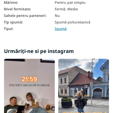
Mărime
:
Pentru pat simplu
Saltea duritate H4
Nivel fermitate
:
Fermă, Medie
Saltele pentru parteneri
:
Nu
Saltele dure 80x200
Tip spumă
:
Spumă poliuretanică
Saltele înalte 80x200
Tipul
:
Spumă
În funcție de capacitatea de încărcare a saltelei - 120 kg
Urmăriți-ne si pe instagram