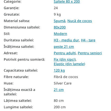
Categorie
:
Saltele 80 x 200
Saltea in functie de capacitatea de incarcare
Garanţie
:
24
Saltele înalte
Greutate
:
9 kg
Saltea din spumă PUR
Material saltea
:
Spumă
,
Nucă de cocos
Dimensiunea saltelei
:
80x200
Saltele pentru musafiri
Stil
:
Modern
Saltele de podea
Duritatea saltelei
:
H3 - mediu dur
,
H4 - tare
Saltele pentru podea
Înălțimea saltelei
:
peste 21 cm
Adresat
:
Pentru adulți
,
Pentru seniori
Saltele reversibile
Potrivit pentru somieră
:
Fix (din șipci)
,
Elastic (din lamele)
Saltele în funcție de fermitate
Capacitatea saltelei
:
120 kg
Saltele dure
Fibre naturale
:
Fibră de cocos
Saltele mici
Huse
:
Silver Care
Înălțimea exactă a
21 cm
Saltele din spuma 80x200
saltelei
:
Lățimea saltelei
:
80 cm
Saltele Cocos 80x200
Lungime saltelei
:
200 cm
Saltea duritate H3