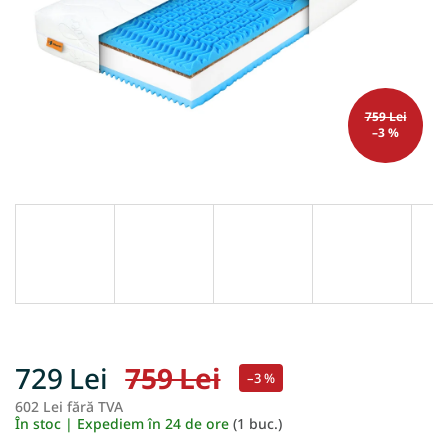
759 Lei
–3 %
729 Lei
759 Lei
–3 %
602 Lei fără TVA
Ev
În stoc | Expediem în 24 de ore
(1 buc.)
pr