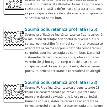
strat suplimentar al saltelelor. Această spumă are o
rezistență ridicată la deformare și la așternut, ceea
ce prelungește durata de viață a saltelei și sporește
senzația unui somn bun.
Spumă poliuretanică profilată (T25)
Spuma profilată de înaltă calitate cu 7 zone asigură
o mai bună circulație a sângelui la nivelul pielii și
relaxarea mușchilor în timpul somnului. Aceasta se
adaptează la forma corpului datorită temperaturii
corpului, sporind senzația de somn bun. Datorită
sistemului de fermitate cu 7 zone, oferă coloanei
vertebrale și întregului corp o poziționare și un
sprijin natural. Această spumă este, de asemenea,
potrivită pentru persoanele care suferă de alergii.
Spumă poliuretanică profilată (T28)
Spuma PUR de înaltă calitate cu o densitate de 28
kg/m3 se caracterizează printr-o rigiditate mai
mare și o durată de viață lungă. Are proprietăți
bune de copiere, datorită cărora se adaptează la
forma corpului și, astfel, crește senzația unui somn