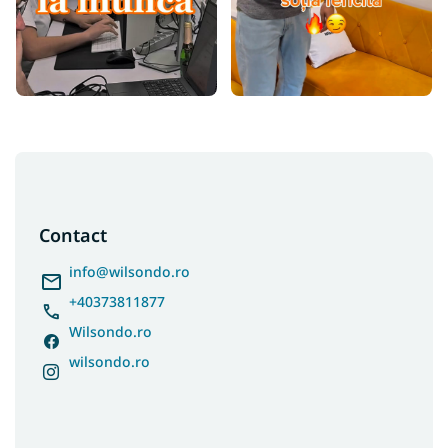
S
u
b
s
Contact
o
l
info
@
wilsondo.ro
+40373811877
Wilsondo.ro
wilsondo.ro