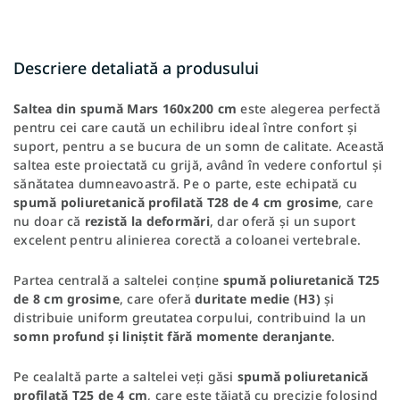
Descriere detaliată a produsului
Saltea din spumă Mars 160x200 cm
este alegerea perfectă
pentru cei care caută un echilibru ideal între confort și
suport, pentru a se bucura de un somn de calitate. Această
saltea este proiectată cu grijă, având în vedere confortul și
sănătatea dumneavoastră. Pe o parte, este echipată cu
spumă poliuretanică profilată T28 de 4 cm grosime
, care
nu doar că
rezistă la deformări
, dar oferă și un suport
excelent pentru alinierea corectă a coloanei vertebrale.
Partea centrală a saltelei conține
spumă poliuretanică T25
de 8 cm grosime
, care oferă
duritate medie (H3)
și
distribuie uniform greutatea corpului, contribuind la un
somn profund și liniștit fără momente deranjante
.
Pe cealaltă parte a saltelei veți găsi
spumă poliuretanică
profilată T25 de 4 cm
, care este tăiată cu precizie folosind