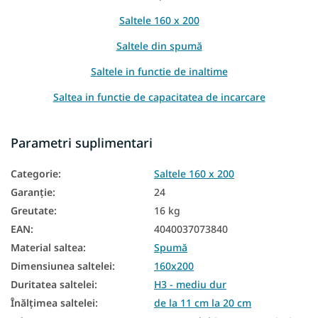
Saltele 160 x 200
Saltele din spumă
Saltele in functie de inaltime
Saltea in functie de capacitatea de incarcare
Saltele subțiri
Parametri suplimentari
Saltea Aloe Vera
Categorie
:
Saltele 160 x 200
Saltea din spumă PUR
Garanţie
:
24
Saltele pentru paturi suplimentare
Greutate
:
16 kg
Saltele de podea
EAN
:
4040037073840
Material saltea
:
Spumă
Saltele pentru somieră reglabilă
Dimensiunea saltelei
:
160x200
Saltele în funcție de fermitate
Duritatea saltelei
:
H3 - mediu dur
Saltele dure
Înălțimea saltelei
:
de la 11 cm la 20 cm