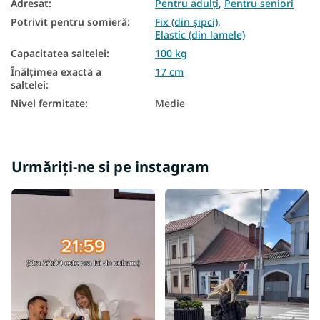
Adresat
:
Pentru adulți
,
Pentru seniori
Saltele mari
Potrivit pentru somieră
:
Fix (din șipci)
,
Elastic (din lamele)
Saltele din spuma 160x200
Capacitatea saltelei
:
100 kg
Saltea Aloe Vera 160x200
Înălțimea exactă a
17 cm
saltelei
:
Saltea duritate H3
Nivel fermitate
:
Medie
Saltele dure 160x200
Saltele subțiri 160x200
Urmăriți-ne si pe instagram
Saltele - înălţime 17 cm
În funcție de capacitatea de încărcare a saltelei - 100 kg