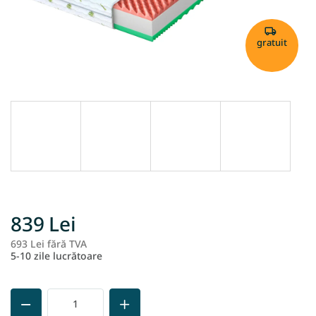
gratuit
839 Lei
693 Lei fără TVA
Ev
5-10 zile lucrătoare
pr