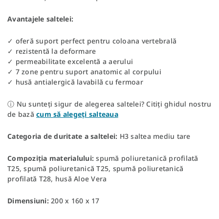
Avantajele saltelei:
✓ oferă suport perfect pentru coloana vertebrală
✓ rezistentă la deformare
✓ permeabilitate excelentă a aerului
✓ 7 zone pentru suport anatomic al corpului
✓ husă antialergică lavabilă cu fermoar
ⓘ Nu sunteți sigur de alegerea saltelei? Citiți ghidul nostru
de bază
cum să alegeți salteaua
Categoria de duritate a saltelei:
H3 saltea mediu tare
Compoziția materialului:
spumă poliuretanică profilată
T25, spumă poliuretanică T25, spumă poliuretanică
profilată T28, husă Aloe Vera
Dimensiuni:
200 x 160 x 17