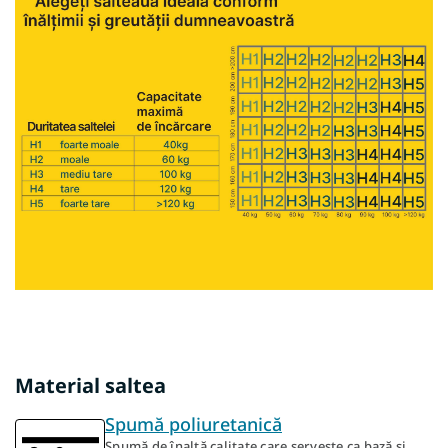
Material saltea
Spumă poliuretanică
Spumă de înaltă calitate care servește ca bază și