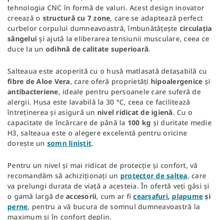
tehnologia CNC în formă de valuri. Acest design inovator
creează o
structură cu 7 zone
, care se adaptează perfect
curbelor corpului dumneavoastră, îmbunătățește
circulația
sângelui
și ajută la eliberarea tensiunii musculare, ceea ce
duce la un
odihnă de calitate superioară
.
Salteaua este acoperită cu o husă matlasată detașabilă cu
fibre de Aloe Vera
, care oferă proprietăți
hipoalergenice
și
antibacteriene
, ideale pentru persoanele care suferă de
alergii. Husa este lavabilă la 30 °C, ceea ce facilitează
întreținerea și asigură un
nivel ridicat de igienă
. Cu o
capacitate de încărcare de până la
100 kg
și duritate medie
H3, salteaua este o alegere excelentă pentru oricine
dorește un
somn liniștit
.
Pentru un nivel și mai ridicat de protecție și confort, vă
recomandăm să achiziționați un
protector de saltea
, care
va prelungi durata de viață a acesteia. În ofertă veți găsi și
o gamă largă de
accesorii
, cum ar fi
cearșafuri
,
plapume
și
perne
, pentru a vă bucura de somnul dumneavoastră la
maximum și în confort deplin.