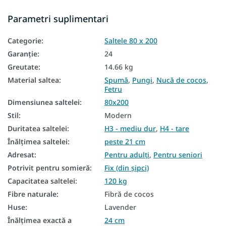
Saltele înalte
Parametri suplimentari
Saltele de podea
Categorie
:
Saltele 80 x 200
Saltele pentru podea
Garanţie
:
24
Saltele în funcție de fermitate
Greutate
:
14.66 kg
Saltele dure
Material saltea
:
Spumă
,
Pungi
,
Nucă de cocos
,
Fetru
Saltele mici
Dimensiunea saltelei
:
80x200
Stil
:
Modern
Saltele de buzunar 80x200
Duritatea saltelei
:
H3 - mediu dur
,
H4 - tare
Saltele Cocos 80x200
Înălțimea saltelei
:
peste 21 cm
Saltea duritate H3
Adresat
:
Pentru adulți
,
Pentru seniori
Potrivit pentru somieră
:
Fix (din șipci)
Saltea duritate H4
Capacitatea saltelei
:
120 kg
Saltele dure 80x200
Fibre naturale
:
Fibră de cocos
Huse
:
Lavender
Saltele înalte 80x200
Înălțimea exactă a
24 cm