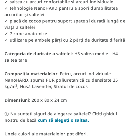
✓ saltea cu arcuri confortabile și arcuri individuale
✓ tehnologie NanoHARD pentru a spori durabilitatea
arcurilor și saltelei
✓ placă de cocos pentru suport spate și durată lungă de
viață a saltelei
✓ 7 zone anatomice
✓ utilizare pe ambele părți cu 2 părți de duritate diferită
Categoria de duritate a saltelei:
H3 saltea medie - H4
saltea tare
Compoziția materialelor:
Fetru, arcuri individuale
NanoHARD, spumă PUR poliuretanică cu densitate 25
3
kg/m
, Husă Lavender, Stratul de cocos
Dimensiuni:
200 x 80 x 24 cm
ⓘ Nu sunteți siguri de alegerea saltelei? Citiți ghidul
nostru de bază
cum să alegeți o saltea.
Unele culori ale materialelor pot diferi.