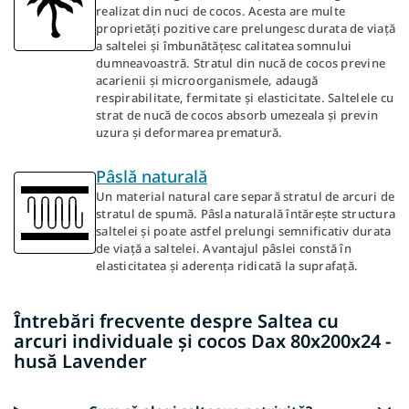
realizat din nuci de cocos. Acesta are multe
proprietăți pozitive care prelungesc durata de viață
a saltelei și îmbunătățesc calitatea somnului
dumneavoastră. Stratul din nucă de cocos previne
acarienii și microorganismele, adaugă
respirabilitate, fermitate și elasticitate. Saltelele cu
strat de nucă de cocos absorb umezeala și previn
uzura și deformarea prematură.
Pâslă naturală
Un material natural care separă stratul de arcuri de
stratul de spumă. Pâsla naturală întărește structura
saltelei și poate astfel prelungi semnificativ durata
de viață a saltelei. Avantajul pâslei constă în
elasticitatea și aderența ridicată la suprafață.
Întrebări frecvente despre Saltea cu
arcuri individuale și cocos Dax 80x200x24 -
husă Lavender