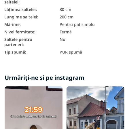
saltelei
:
Lățimea saltelei
:
80 cm
Lungime saltelei
:
200 cm
Mărime
:
Pentru pat simplu
Nivel fermitate
:
Fermă
Saltele pentru
Nu
parteneri
:
Tip spumă
:
PUR spumă
Urmăriți-ne si pe instagram