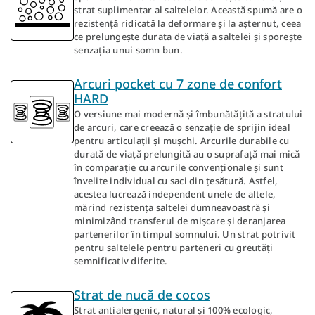
strat suplimentar al saltelelor. Această spumă are o
rezistență ridicată la deformare și la așternut, ceea
ce prelungește durata de viață a saltelei și sporește
senzația unui somn bun.
Arcuri pocket cu 7 zone de confort
HARD
O versiune mai modernă și îmbunătățită a stratului
de arcuri, care creează o senzație de sprijin ideal
pentru articulații și mușchi. Arcurile durabile cu
durată de viață prelungită au o suprafață mai mică
în comparație cu arcurile convenționale și sunt
învelite individual cu saci din țesătură. Astfel,
acestea lucrează independent unele de altele,
mărind rezistența saltelei dumneavoastră și
minimizând transferul de mișcare și deranjarea
partenerilor în timpul somnului. Un strat potrivit
pentru saltelele pentru parteneri cu greutăți
semnificativ diferite.
Strat de nucă de cocos
Strat antialergenic, natural și 100% ecologic,