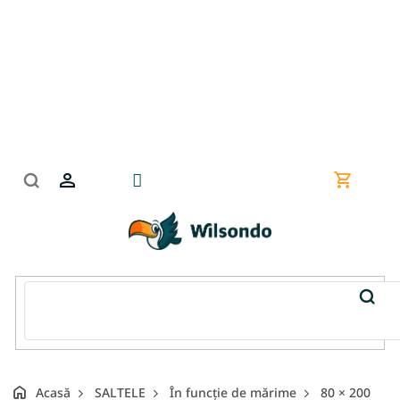
Treci
la
conținut
Coş
de
cumpără
Acasă
SALTELE
În funcție de mărime
80 × 200