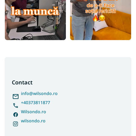
S
u
b
s
Contact
o
l
info
@
wilsondo.ro
+40373811877
Wilsondo.ro
wilsondo.ro