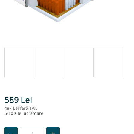
589 Lei
487 Lei fără TVA
Ev
5-10 zile lucrătoare
pr