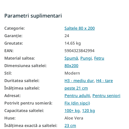
Saltele in functie de inaltime
Parametri suplimentari
Saltea in functie de capacitatea de incarcare
Categorie
:
Saltele 80 x 200
Saltele înalte
Garanţie
:
24
Saltea Aloe Vera
Greutate
:
14.65 kg
Saltea din spumă PUR
EAN
:
5904323842994
Material saltea
:
Spumă
,
Pungi
,
Fetru
Saltele din spumă HR
Dimensiunea saltelei
:
80x200
Saltele de hotel
Stil
:
Modern
Saltele de podea
Duritatea saltelei
:
H3 - mediu dur
,
H4 - tare
Înălțimea saltelei
:
peste 21 cm
Saltele pentru podea
Adresat
:
Pentru adulți
,
Pentru seniori
Saltele reversibile
Potrivit pentru somieră
:
Fix (din șipci)
Capacitatea saltelei
:
100+ kg
,
120 kg
Saltele în funcție de fermitate
Huse
:
Aloe Vera
Saltele zonale
Înălțimea exactă a saltelei
:
23 cm