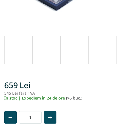
659 Lei
545 Lei fără TVA
Ev
În stoc | Expediem în 24 de ore
(>6 buc.)
pr