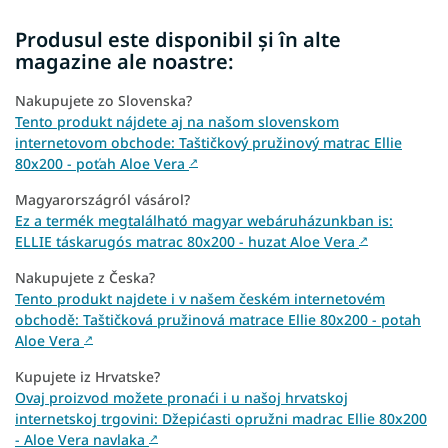
Produsul este disponibil și în alte
magazine ale noastre:
Nakupujete zo Slovenska?
Tento produkt nájdete aj na našom slovenskom
internetovom obchode: Taštičkový pružinový matrac Ellie
80x200 - poťah Aloe Vera
↗
Magyarországról vásárol?
Ez a termék megtalálható magyar webáruházunkban is:
ELLIE táskarugós matrac 80x200 - huzat Aloe Vera
↗
Nakupujete z Česka?
Tento produkt najdete i v našem českém internetovém
obchodě: Taštičková pružinová matrace Ellie 80x200 - potah
Aloe Vera
↗
Kupujete iz Hrvatske?
Ovaj proizvod možete pronaći i u našoj hrvatskoj
internetskoj trgovini: Džepićasti opružni madrac Ellie 80x200
- Aloe Vera navlaka
↗