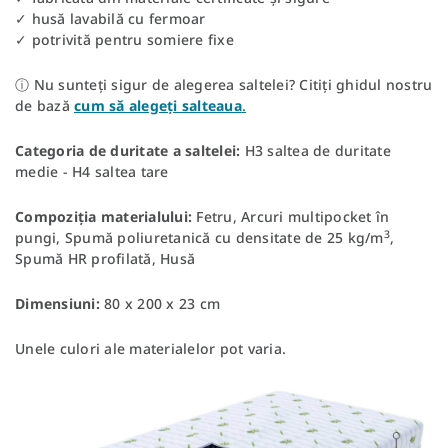
✓ husă lavabilă cu fermoar
✓ potrivită pentru somiere fixe
ⓘ Nu sunteți sigur de alegerea saltelei? Citiți ghidul nostru
de bază
cum să alegeți salteaua
.
Categoria de duritate a saltelei:
H3 saltea de duritate
medie - H4 saltea tare
Compoziția materialului:
Fetru, Arcuri multipocket în
3
pungi, Spumă poliuretanică cu densitate de 25 kg/m
,
Spumă HR profilată, Husă
Dimensiuni:
80 x 200 x 23 cm
Unele culori ale materialelor pot varia.