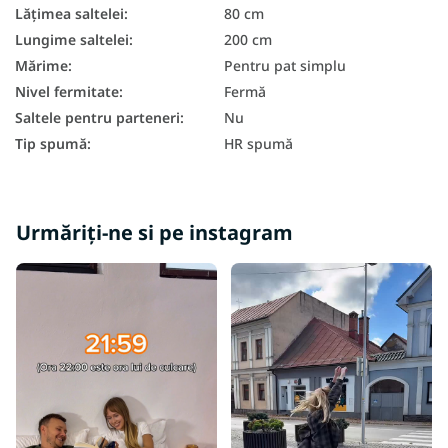
Saltele mici
Lățimea saltelei
:
80 cm
Lungime saltelei
:
200 cm
Saltele pentru copii pe dimensiuni
Mărime
:
Pentru pat simplu
Saltele antialergice
Nivel fermitate
:
Fermă
Saltele pentru parteneri
:
Nu
Saltele antibacteriene
Tip spumă
:
HR spumă
Saltea cu 7 zone
Saltele de buzunar 80x200
Urmăriți-ne si pe instagram
Saltele cu arcuri 80x200
Saltea duritate H3
Saltea duritate H4
Saltele înalte 80x200
Saltea Aloe Vera 80x200
În funcție de capacitatea de încărcare a saltelei - 120 kg