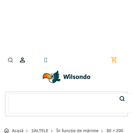
Treci
la
conținut
Coş
de
cumpără
Acasă
SALTELE
În funcție de mărime
80 × 200