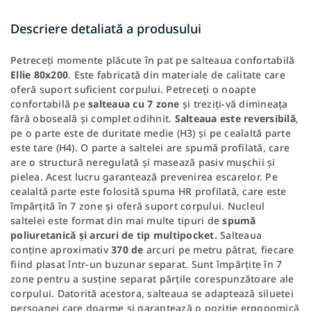
Descriere detaliată a produsului
Petreceți momente plăcute în pat pe salteaua confortabilă
Ellie 80x200
. Este fabricată din materiale de calitate care
oferă suport suficient corpului. Petreceți o noapte
confortabilă pe
salteaua cu 7 zone
și treziți-vă dimineața
fără oboseală și complet odihnit.
Salteaua este reversibilă
,
pe o parte este de duritate medie (H3) și pe cealaltă parte
este tare (H4). O parte a saltelei are spumă profilată, care
are o structură neregulată și masează pasiv mușchii și
pielea. Acest lucru garantează prevenirea escarelor. Pe
cealaltă parte este folosită spuma HR profilată, care este
împărțită în 7 zone și oferă suport corpului. Nucleul
saltelei este format din mai multe tipuri de
spumă
poliuretanică și arcuri de tip multipocket.
Salteaua
conține aproximativ
370 de
arcuri pe metru pătrat, fiecare
fiind plasat într-un buzunar separat. Sunt împărțite în 7
zone pentru a susține separat părțile corespunzătoare ale
corpului. Datorită acestora, salteaua se adaptează siluetei
persoanei care doarme și garantează o poziție ergonomică