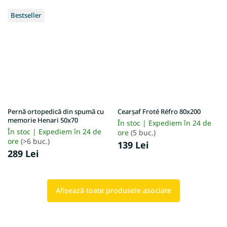
Bestseller
Pernă ortopedică din spumă cu
Cearșaf Froté Réfro 80x200
memorie Henari 50x70
În stoc | Expediem în 24 de
În stoc | Expediem în 24 de
ore
(5 buc.)
ore
(>6 buc.)
139 Lei
289 Lei
Afişează toate produsele asociate