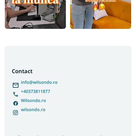
S
u
b
s
Contact
o
l
info
@
wilsondo.ro
+40373811877
Wilsondo.ro
wilsondo.ro