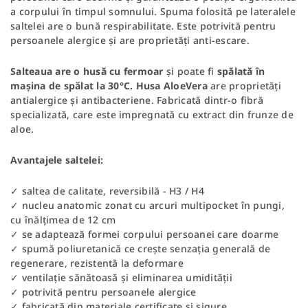
a corpului în timpul somnului. Spuma folosită pe lateralele
saltelei are o bună respirabilitate. Este potrivită pentru
persoanele alergice și are proprietăți anti-escare.
Salteaua are o husă cu fermoar
și poate fi
spălată în
mașina de spălat la 30°C.
Husa AloeVera
are proprietăți
antialergice și antibacteriene. Fabricată dintr-o fibră
specializată, care este impregnată cu extract din frunze de
aloe.
Avantajele saltelei:
✓ saltea de calitate, reversibilă - H3 / H4
✓ nucleu anatomic zonat cu arcuri multipocket în pungi,
cu înălțimea de 12 cm
✓ se adaptează formei corpului persoanei care doarme
✓ spumă poliuretanică ce crește senzația generală de
regenerare, rezistentă la deformare
✓ ventilație sănătoasă și eliminarea umidității
✓ potrivită pentru persoanele alergice
✓ fabricată din materiale certificate și sigure