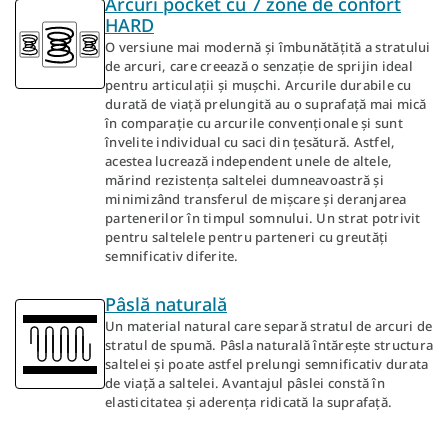
Arcuri pocket cu 7 zone de confort
HARD
O versiune mai modernă și îmbunătățită a stratului
de arcuri, care creează o senzație de sprijin ideal
pentru articulații și mușchi. Arcurile durabile cu
durată de viață prelungită au o suprafață mai mică
în comparație cu arcurile convenționale și sunt
învelite individual cu saci din țesătură. Astfel,
acestea lucrează independent unele de altele,
mărind rezistența saltelei dumneavoastră și
minimizând transferul de mișcare și deranjarea
partenerilor în timpul somnului. Un strat potrivit
pentru saltelele pentru parteneri cu greutăți
semnificativ diferite.
Pâslă naturală
Un material natural care separă stratul de arcuri de
stratul de spumă. Pâsla naturală întărește structura
saltelei și poate astfel prelungi semnificativ durata
de viață a saltelei. Avantajul pâslei constă în
elasticitatea și aderența ridicată la suprafață.