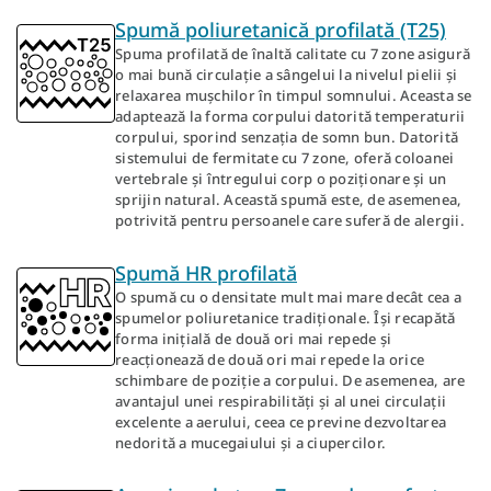
Spumă poliuretanică profilată (T25)
Spuma profilată de înaltă calitate cu 7 zone asigură
o mai bună circulație a sângelui la nivelul pielii și
relaxarea mușchilor în timpul somnului. Aceasta se
adaptează la forma corpului datorită temperaturii
corpului, sporind senzația de somn bun. Datorită
sistemului de fermitate cu 7 zone, oferă coloanei
vertebrale și întregului corp o poziționare și un
sprijin natural. Această spumă este, de asemenea,
potrivită pentru persoanele care suferă de alergii.
Spumă HR profilată
O spumă cu o densitate mult mai mare decât cea a
spumelor poliuretanice tradiționale. Își recapătă
forma inițială de două ori mai repede și
reacționează de două ori mai repede la orice
schimbare de poziție a corpului. De asemenea, are
avantajul unei respirabilități și al unei circulații
excelente a aerului, ceea ce previne dezvoltarea
nedorită a mucegaiului și a ciupercilor.