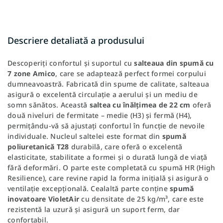
Descriere detaliată a produsului
Descoperiți confortul și suportul cu
salteaua din spumă cu
7 zone Amico
, care se adaptează perfect formei corpului
dumneavoastră. Fabricată din spume de calitate, salteaua
asigură o excelentă circulație a aerului și un mediu de
somn sănătos. Această
saltea cu înălțimea de 22 cm
oferă
două niveluri de fermitate – medie (H3) și fermă (H4),
permițându-vă să ajustați confortul în funcție de nevoile
individuale. Nucleul saltelei este format din
spumă
poliuretanică T28
durabilă, care oferă o excelentă
elasticitate, stabilitate a formei și o durată lungă de viață
fără deformări. O parte este completată cu spumă HR (High
Resilience), care revine rapid la forma inițială și asigură o
ventilație excepțională. Cealaltă parte conține
spumă
inovatoare VioletAir
cu densitate de 25 kg/m³, care este
rezistentă la uzură și asigură un suport ferm, dar
confortabil.