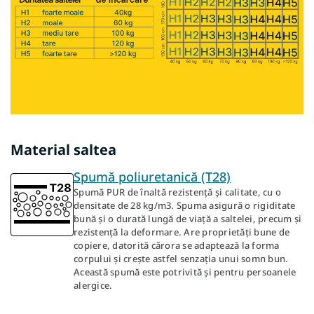
Material saltea
Spumă poliuretanică (T28)
Spumă PUR de înaltă rezistență și calitate, cu o
densitate de 28 kg/m3. Spuma asigură o rigiditate
bună și o durată lungă de viață a saltelei, precum și
rezistență la deformare. Are proprietăți bune de
copiere, datorită cărora se adaptează la forma
corpului și crește astfel senzația unui somn bun.
Această spumă este potrivită și pentru persoanele
alergice.