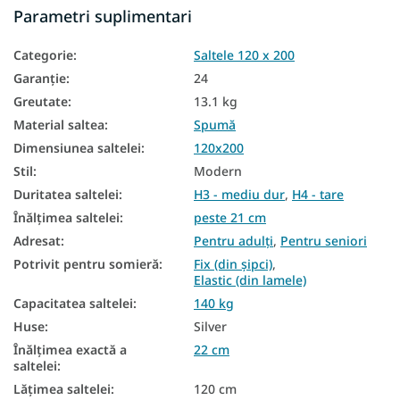
Parametri suplimentari
Saltele din spumă HR
Categorie
:
Saltele 120 x 200
Saltele de hotel
Garanţie
:
24
Saltele de podea
Greutate
:
13.1 kg
Saltele pentru podea
Material saltea
:
Spumă
Dimensiunea saltelei
:
120x200
Saltele reversibile
Stil
:
Modern
Saltele pentru somieră reglabilă
Duritatea saltelei
:
H3 - mediu dur
,
H4 - tare
Saltele în funcție de fermitate
Înălțimea saltelei
:
peste 21 cm
Adresat
:
Pentru adulți
,
Pentru seniori
Saltele dure
Potrivit pentru somieră
:
Fix (din șipci)
,
Elastic (din lamele)
Saltele zonale
Capacitatea saltelei
:
140 kg
Saltele medicinale
Huse
:
Silver
Saltele mici
Înălțimea exactă a
22 cm
saltelei
:
Saltele antialergice
Lățimea saltelei
:
120 cm