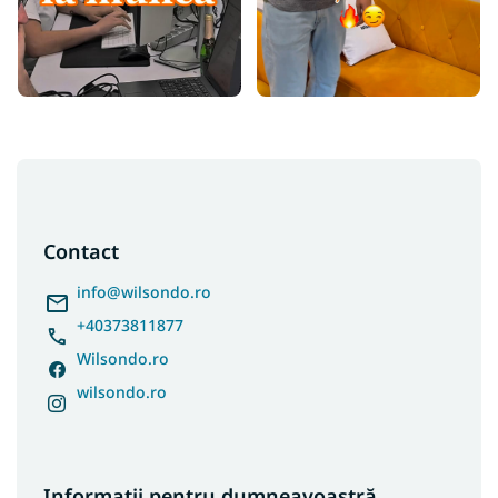
S
u
b
s
Contact
o
l
info
@
wilsondo.ro
+40373811877
Wilsondo.ro
wilsondo.ro
Informații pentru dumneavoastră