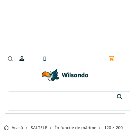
Treci
la
conținut
Coş
de
cumpără
Acasă
SALTELE
În funcție de mărime
120 × 200