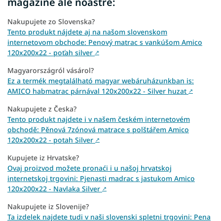
magazine ale noastre:
Nakupujete zo Slovenska?
Tento produkt nájdete aj na našom slovenskom
internetovom obchode: Penový matrac s vankúšom Amico
120x200x22 - poťah silver
↗
Magyarországról vásárol?
Ez a termék megtalálható magyar webáruházunkban is:
AMICO habmatrac párnával 120x200x22 - Silver huzat
↗
Nakupujete z Česka?
Tento produkt najdete i v našem českém internetovém
obchodě: Pěnová 7zónová matrace s polštářem Amico
120x200x22 - potah Silver
↗
Kupujete iz Hrvatske?
Ovaj proizvod možete pronaći i u našoj hrvatskoj
internetskoj trgovini: Pjenasti madrac s jastukom Amico
120x200x22 - Navlaka Silver
↗
Nakupujete iz Slovenije?
Ta izdelek najdete tudi v naši slovenski spletni trgovini: Pena