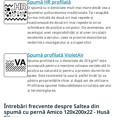
Spumă HR profilată
O spumă cu o densitate mult mai mare decât cea a
spumelor poliuretanice tradiționale. Își recapătă
forma inițială de două ori mai repede și
reacționează de două ori mai repede la orice
schimbare de poziție a corpului. De asemenea, are
avantajul unei respirabilități și al unei circulații
excelente a aerului, ceea ce previne dezvoltarea
nedorită a mucegaiului și a ciupercilor.
Spumă profilată VioletAir
Spuma profilată cu o densitate de 25 kg/m³ este
concepută pentru a menține coloana vertebrală în
poziția sa naturală și pentru a preveni durerile de
spate. Este rezistentă la uzură, astfel încât își va
păstra proprietățile chiar și după ani de utilizare.
Profilarea spumei îmbunătățește circulația aerului
și termoreglarea.
Întrebări frecvente despre Saltea din
spumă cu pernă Amico 120x200x22 - Husă