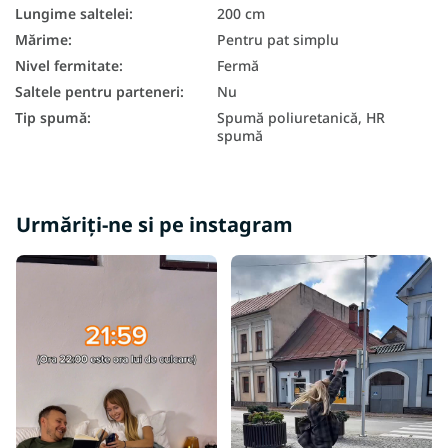
Saltele antibacteriene
Lungime saltelei
:
200 cm
Mărime
:
Pentru pat simplu
Saltea cu 7 zone
Nivel fermitate
:
Fermă
Saltele din spuma 120x200
Saltele pentru parteneri
:
Nu
Tip spumă
:
Spumă poliuretanică, HR
Saltea duritate H3
spumă
Saltea duritate H4
Saltele dure 120x200
Urmăriți-ne si pe instagram
Saltele înalte 120x200