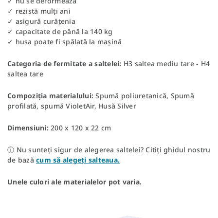
✓ nu se deformează
✓ rezistă mulți ani
✓ asigură curățenia
✓ capacitate de până la 140 kg
✓ husa poate fi spălată la mașină
Categoria de fermitate a saltelei:
H3 saltea mediu tare - H4
saltea tare
Compoziția materialului:
Spumă poliuretanică, Spumă
profilată, spumă VioletAir, Husă Silver
Dimensiuni:
200 x 120 x 22 cm
ⓘ Nu sunteți sigur de alegerea saltelei? Citiți ghidul nostru
de bază
cum să alegeți salteaua.
Unele culori ale materialelor pot varia.