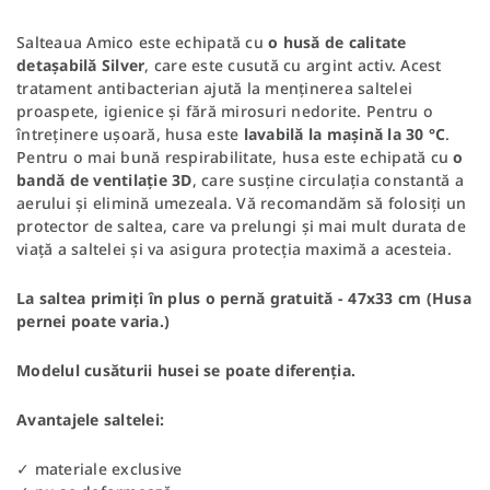
Salteaua Amico este echipată cu
o husă de calitate
detașabilă Silver
, care este cusută cu argint activ. Acest
tratament antibacterian ajută la menținerea saltelei
proaspete, igienice și fără mirosuri nedorite. Pentru o
întreținere ușoară, husa este
lavabilă la mașină la 30 °C
.
Pentru o mai bună respirabilitate, husa este echipată cu
o
bandă de ventilație 3D
, care susține circulația constantă a
aerului și elimină umezeala. Vă recomandăm să folosiți un
protector de saltea, care va prelungi și mai mult durata de
viață a saltelei și va asigura protecția maximă a acesteia.
La saltea primiți în plus o pernă gratuită -
47x33 cm
(Husa
pernei poate varia.)
Modelul cusăturii husei se poate diferenția.
Avantajele saltelei:
✓ materiale exclusive