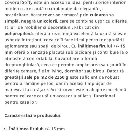
Covorul Softy este un accesoriu ideal pentru orice interior
modern care caută o combinație de eleganță și
practicitate. Acest covor se remarcă prin
culoarea sa
simplă, neagră unicoloră
, care se combină ușor cu diferite
stiluri de mobilier și decorațiuni. Fabricat din
polipropilenă
, oferă o rezistență excelentă la uzură și este
ușor de întreținut, ceea ce îl face ideal pentru gospodării
aglomerate sau spații de birou. Cu
înălțimea firului +/- 15
mm
oferă o senzație plăcută sub picioare și contribuie la o
atmosferă confortabilă. Covorul are o formă
dreptunghiulară, ceea ce permite amplasarea sa ușoară în
diferite camere, fie în living, dormitor sau birou. Datorită
greutății sale pe m2 de 2250 g
este suficient de robust
pentru a rămâne pe loc, dar în același timp ușor de
manevrat la curățare. Acest covor este o alegere excelentă
pentru cei care caută un accesoriu stilat și funcțional
pentru casa lor.
Caracteristicile produsului:
Înălțimea firului:
+/- 15 mm