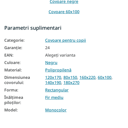
Covoare negre
Covoare 60x100
Covoare 80x150
Parametri suplimentari
Covoare 120x170
Categorie
:
Covoare pentru copii
Covoare 140x190
Garanţie
:
24
Covoare 160x220
EAN
:
Alegeţi varianta
Culoare
:
Negru
Covoare 200x290
Material
:
Polipropilenă
Covoare 240x330
Dimensiunea
120x170
,
80x150
,
160x220
,
60x100
,
covorului
:
140x190
,
180x270
Forma
:
Rectangular
Înălțimea
Fir mediu
piloților
:
Model
:
Monocolor