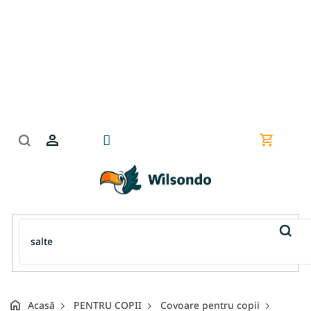
Treci
la
conținut
Coş
de
cumpără
Acasă
PENTRU COPII
Covoare pentru copii