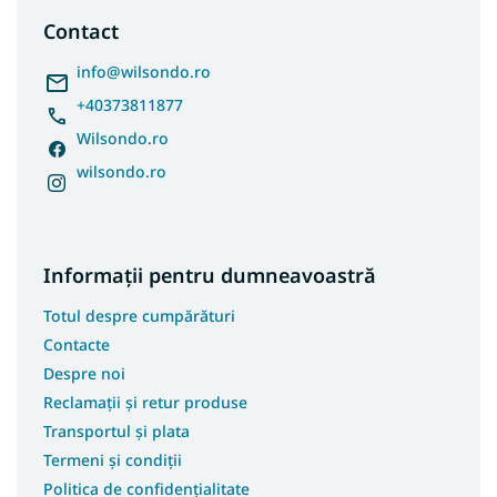
s
Contact
o
l
info
@
wilsondo.ro
+40373811877
Wilsondo.ro
wilsondo.ro
Informații pentru dumneavoastră
Totul despre cumpărături
Contacte
Despre noi
Reclamații și retur produse
Transportul și plata
Termeni și condiții
Politica de confidențialitate