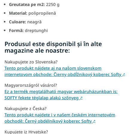
Greutatea pe m2:
2250 g
Material:
polipropilenă
Culoare:
neagră
Formă:
dreptunghi
Produsul este disponibil și în alte
magazine ale noastre:
Nakupujete zo Slovenska?
Tento produkt nájdete aj na našom slovenskom
internetovom obchode: Čierny obdĺžnikový koberec Softy
↗
Magyarországról vásárol?
Ez a termék megtalálható magyar webáruházunkban is:
SOFTY fekete téglalap alakú szőnyeg
↗
Nakupujete z Česka?
Tento produkt najdete i v našem českém internetovém
obchodě: Černý obdélníkový koberec Softy
↗
Kupujete iz Hrvatske?