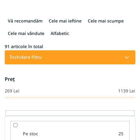
S
e
Vă recomandăm
Cele mai ieftine
Cele mai scumpe
l
e
Cele mai vândute
Alfabetic
c
t
91
articole în total
a
Închidere filtru
r
e
a
Preţ
p
r
269
Lei
1139
Lei
o
d
u
s
u
l
Pe stoc
25
u