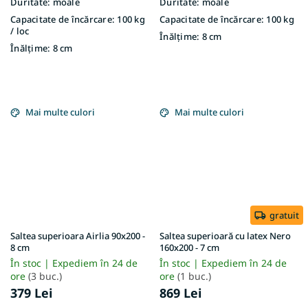
Duritate:
moale
Duritate:
moale
Capacitate de încărcare:
100 kg
Capacitate de încărcare:
100 kg
/ loc
Înălțime:
8 cm
Înălțime:
8 cm
Mai multe culori
Mai multe culori
gratuit
Saltea superioara Airlia 90x200 -
Saltea superioară cu latex Nero
8 cm
160x200 - 7 cm
În stoc | Expediem în 24 de
În stoc | Expediem în 24 de
ore
(3 buc.)
ore
(1 buc.)
379 Lei
869 Lei