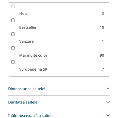
i
Nou
0
Bestseller
10
Vânzare
1
Mai multe culori
90
Vyrobené na SK
7
Dimensiunea saltelei
Duritatea saltelei
Înălțimea exactă a saltelei