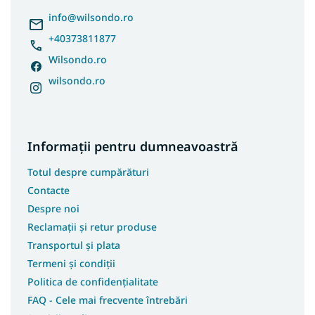
o
l
info
@
wilsondo.ro
+40373811877
Wilsondo.ro
wilsondo.ro
Informații pentru dumneavoastră
Totul despre cumpărături
Contacte
Despre noi
Reclamații și retur produse
Transportul și plata
Termeni și condiții
Politica de confidențialitate
FAQ - Cele mai frecvente întrebări