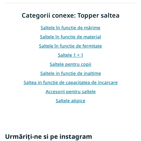
l
u
Categorii conexe: Topper saltea
l
l
i
Saltele în funcție de mărime
s
Saltele în funcție de material
t
ă
Saltele în funcție de fermitate
r
Saltele 1 + 1
i
l
Saltele pentru copii
o
Saltele in functie de inaltime
r
Saltea in functie de capacitatea de incarcare
Accesorii pentru saltele
Saltele atipice
Alte saltele
Saltea de top rigidă
Urmăriți-ne si pe instagram