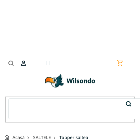
Treci
la
conținut
Coş
de
cumpără
Acasă
SALTELE
Topper saltea