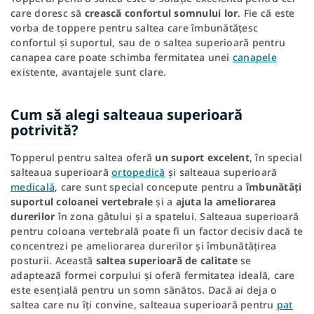
care doresc să
crească confortul somnului lor
. Fie că este
vorba de toppere pentru saltea care îmbunătățesc
confortul și suportul, sau de o saltea superioară pentru
canapea care poate schimba fermitatea unei
canapele
existente, avantajele sunt clare.
Cum să alegi salteaua superioară
potrivită?
Topperul pentru saltea oferă
un suport excelent
, în special
salteaua superioară
ortopedică
și salteaua superioară
medicală
, care sunt special concepute pentru a
îmbunătăți
suportul coloanei vertebrale
și a
ajuta la ameliorarea
durerilor
în zona gâtului și a spatelui. Salteaua superioară
pentru coloana vertebrală poate fi un factor decisiv dacă te
concentrezi pe ameliorarea durerilor și îmbunătățirea
posturii. Această
saltea superioară de calitate
se
adaptează formei corpului și oferă fermitatea ideală, care
este esențială pentru un somn sănătos. Dacă ai deja o
saltea care nu îți convine, salteaua superioară pentru
pat