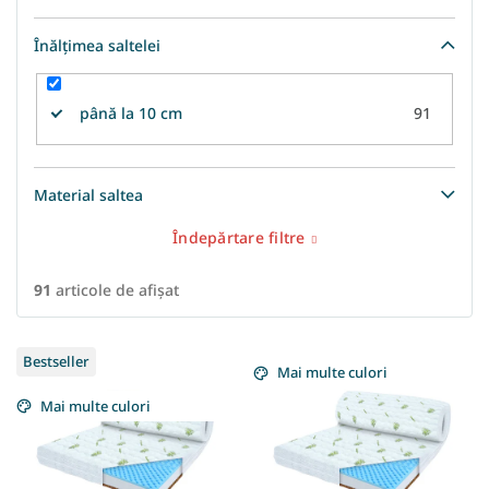
Înălțimea saltelei
până la 10 cm
91
Material saltea
Îndepărtare filtre
91
articole de afişat
L
Bestseller
i
Mai multe culori
s
Mai multe culori
t
ă
p