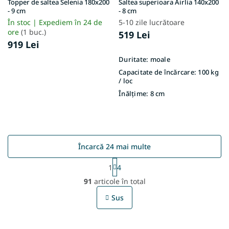
Topper de saltea Selenia 180x200
Saltea superioara Airlia 140x200
- 9 cm
- 8 cm
În stoc | Expediem în 24 de
5-10 zile lucrătoare
ore
(1 buc.)
519 Lei
919 Lei
Duritate:
moale
Capacitate de încărcare:
100 kg
/ loc
Înălțime:
8 cm
Încarcă 24 mai multe
P
1
4
a
C
g
91
articole în total
o
i
n
n
Sus
t
a
r
r
e
o