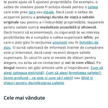
te poate ajuta să îi ajustezi proprietățile. De exemplu, o
saltea de nivelare poate fi soluția ideală pentru o
saltea
care este prea
tare
sau
moale
. Dacă cauți o saltea de
acoperire pentru a
prelungi durata de viață a saltelei
originale
sau pentru a-i îmbunătăți proprietățile, topperele
pentru saltele sunt
o modalitate accesibilă și eficientă
.
Dacă încerci să economisești, cu siguranță te va interesa
posibilitatea de a cumpăra o saltea superioară
ieftin
, pe
care o poți găsi în secțiunea
promoții
sau în
lichidări de
stoc
. O sursă valoroasă de informații înainte de cumpărare
este și internetul, dacă cauți recenzii despre saltele
superioare. În cazul în care ai nevoie de sfaturi pentru
alegere, nu ezita să ne contactezi și
noi te vom sfătui
. Pe
blogul
nostru vei găsi articole utile și inspirătoare:
Cum să
alegi salteaua potrivită?
,
Cum să alegi fermitatea saltelei?
,
Somn profund – ce este și cum să-l obții?
sau
Ghid și
sfaturi pentru dezinfectarea saltelei
Cele mai vândute