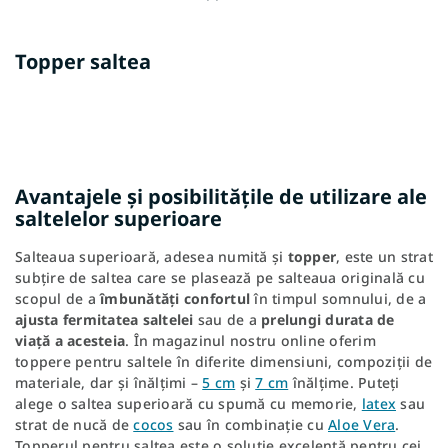
Topper saltea
Avantajele și posibilitățile de utilizare ale
saltelelor superioare
Salteaua superioară, adesea numită și
topper
, este un strat
subțire de saltea care se plasează pe salteaua originală cu
scopul de a
îmbunătăți confortul
în timpul somnului, de a
ajusta fermitatea saltelei
sau de a
prelungi durata de
viață a acesteia
. În magazinul nostru online oferim
toppere pentru saltele în diferite dimensiuni, compoziții de
materiale, dar și înălțimi –
5 cm
și
7 cm
înălțime. Puteți
alege o saltea superioară cu spumă cu memorie,
latex
sau
strat de nucă de
cocos
sau în combinație cu
Aloe Vera
.
Topperul pentru saltea este o soluție excelentă pentru cei