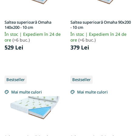
r
o
d
u
Saltea superioară Omaha
Saltea superioară Omaha 90x200
s
140x200 - 10 cm
- 10 cm
e
În stoc | Expediem în 24 de
În stoc | Expediem în 24 de
ore
(>6 buc.)
ore
(>6 buc.)
529 Lei
379 Lei
Bestseller
Bestseller
Mai multe culori
Mai multe culori