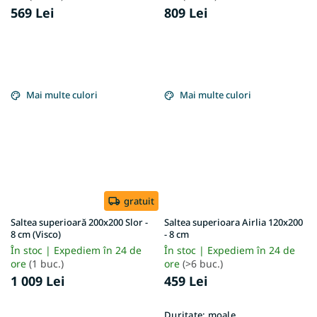
569 Lei
809 Lei
Mai multe culori
Mai multe culori
gratuit
Saltea superioară 200x200 Slor -
Saltea superioara Airlia 120x200
8 cm (Visco)
- 8 cm
În stoc | Expediem în 24 de
În stoc | Expediem în 24 de
ore
(1 buc.)
ore
(>6 buc.)
1 009 Lei
459 Lei
Duritate:
moale