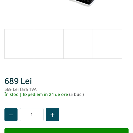
689 Lei
569 Lei fără TVA
Ev
În stoc | Expediem în 24 de ore
(5 buc.)
pr