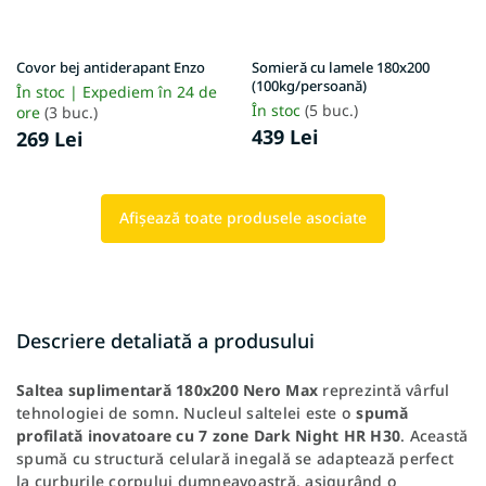
Covor bej antiderapant Enzo
Somieră cu lamele 180x200
(100kg/persoană)
În stoc | Expediem în 24 de
În stoc
(5 buc.)
ore
(3 buc.)
439 Lei
269 Lei
Afişează toate produsele asociate
Descriere detaliată a produsului
Saltea suplimentară 180x200 Nero Max
reprezintă vârful
tehnologiei de somn. Nucleul saltelei este o
spumă
profilată inovatoare cu 7 zone Dark Night HR H30
. Această
spumă cu structură celulară inegală se adaptează perfect
la curburile corpului dumneavoastră, asigurând o