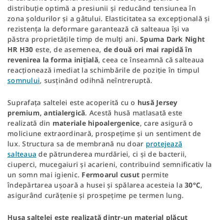
distribuție optimă a presiunii și reducând tensiunea în
zona șoldurilor și a gâtului. Elasticitatea sa excepțională și
rezistența la deformare garantează că salteaua își va
păstra proprietățile timp de mulți ani.
Spuma Dark Night
HR H30
este, de asemenea,
de două ori mai rapidă în
revenirea la forma inițială
, ceea ce înseamnă că salteaua
reacționează imediat la schimbările de poziție în timpul
somnului
, susținând odihnă neîntreruptă.
Suprafața saltelei este acoperită cu o
husă Jersey
premium, antialergică
. Acestă husă matlasată este
realizată din
materiale hipoalergenice
, care asigură o
moliciune extraordinară, prospețime și un sentiment de
lux. Structura sa de membrană nu doar
protejează
salteaua
de pătrunderea murdăriei, ci și de bacterii,
ciuperci, mucegaiuri și acarieni, contribuind semnificativ la
un somn mai igienic.
Fermoarul cusut
permite
îndepărtarea ușoară a husei și spălarea acesteia la
30°C
,
asigurând curățenie și prospețime pe termen lung.
Husa saltelei este realizată dintr-un material plăcut