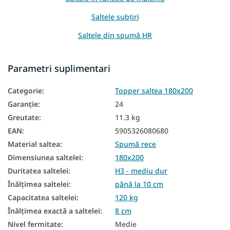
Saltele subțiri
Saltele din spumă HR
Saltele pentru paturi suplimentare
Parametri suplimentari
Saltele pentru șezut
Categorie
:
Topper saltea 180x200
Saltele pentru canapea
Garanţie
:
24
Saltele zonale
Greutate
:
11.3 kg
Saltele pentru divan
EAN
:
5905326080680
Material saltea
:
Spumă rece
Saltea cu 7 zone
Dimensiunea saltelei
:
180x200
Saltele subțiri 180x200
Duritatea saltelei
:
H3 - mediu dur
Înălțimea saltelei
:
până la 10 cm
Saltea de top de 8 cm
Capacitatea saltelei
:
120 kg
Înălțimea exactă a saltelei
:
8 cm
Nivel fermitate
:
Medie