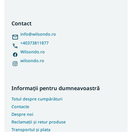
S
u
b
s
Contact
o
l
info
@
wilsondo.ro
+40373811877
Wilsondo.ro
wilsondo.ro
Informații pentru dumneavoastră
Totul despre cumpărături
Contacte
Despre noi
Reclamații și retur produse
Transportul și plata