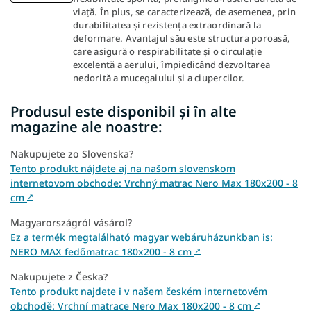
viață. În plus, se caracterizează, de asemenea, prin
durabilitatea și rezistența extraordinară la
deformare. Avantajul său este structura poroasă,
care asigură o respirabilitate și o circulație
excelentă a aerului, împiedicând dezvoltarea
nedorită a mucegaiului și a ciupercilor.
Produsul este disponibil și în alte
magazine ale noastre:
Nakupujete zo Slovenska?
Tento produkt nájdete aj na našom slovenskom
internetovom obchode: Vrchný matrac Nero Max 180x200 - 8
cm
↗
Magyarországról vásárol?
Ez a termék megtalálható magyar webáruházunkban is:
NERO MAX fedőmatrac 180x200 - 8 cm
↗
Nakupujete z Česka?
Tento produkt najdete i v našem českém internetovém
obchodě: Vrchní matrace Nero Max 180x200 - 8 cm
↗